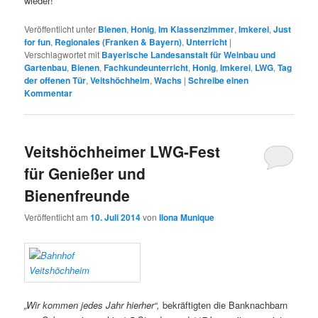
wieder!
Veröffentlicht unter
Bienen
,
Honig
,
Im Klassenzimmer
,
Imkerei
,
Just
for fun
,
Regionales (Franken & Bayern)
,
Unterricht
|
Verschlagwortet mit
Bayerische Landesanstalt für Weinbau und
Gartenbau
,
Bienen
,
Fachkundeunterricht
,
Honig
,
Imkerei
,
LWG
,
Tag
der offenen Tür
,
Veitshöchheim
,
Wachs
|
Schreibe einen
Kommentar
Veitshöchheimer LWG-Fest
für Genießer und
Bienenfreunde
Veröffentlicht am
10. Juli 2014
von
Ilona Munique
„Wir kommen jedes Jahr hierher“,
bekräftigten die Banknachbarn