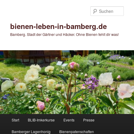
Zum
Zum
primären
sekundären
Such
Inhalt
Inhalt
springen
springen
bienen-leben-in-bamberg.de
Bamberg. Stadt der Gärtner und Häcker. Ohne Bienen fehlt dir was!
Hauptmenü
Start
BLIB-Imkerkurse
Events
Presse
Bamberger Lagenhonig
Bienenpatenschaften