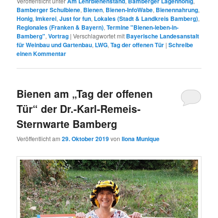
Veröffentlicht unter
Am Lehrbienenstand
,
Bamberger Lagenhonig
,
Bamberger Schulbiene
,
Bienen
,
Bienen-InfoWabe
,
Bienennahrung
,
Honig
,
Imkerei
,
Just for fun
,
Lokales (Stadt & Landkreis Bamberg)
,
Regionales (Franken & Bayern)
,
Termine "Bienen-leben-in-
Bamberg"
,
Vortrag
|
Verschlagwortet mit
Bayerische Landesanstalt
für Weinbau und Gartenbau
,
LWG
,
Tag der offenen Tür
|
Schreibe
einen Kommentar
Bienen am „Tag der offenen
Tür“ der Dr.-Karl-Remeis-
Sternwarte Bamberg
Veröffentlicht am
29. Oktober 2019
von
Ilona Munique