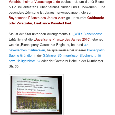
Veitshöchheimer Versuchsgelände
beobachtet, um die für Biene
& Co. beliebtesten Blüher herauszufinden und zu bewerben. Eine
besondere Züchtung ist daraus hervorgegangen, die zur
Bayerischen Pflanze des Jahres 2016
gekürt wurde:
Goldmarie
oder Zweizahn, BeeDance Paonted Red.
Sie ist der Star unter den Arrangements zu
„Willis Bienenparty“.
Erhältlich ist die
„Bayerische Pflanze des Jahres 2016“,
ebenso
wie die „Bienenparty-Gäste“ als Begleiter, bei rund
300
bayerischen Gärtnereien,
beispielsweise bei unserer
Bienenpatin
Sabine Gründler
in der
Gärtnerei Böhmerwiese, Siechenstr. 101
bzw. Heiliggrabstr. 57
oder der Gärtnerei Hohe in der Nürnberger
Str. 30.