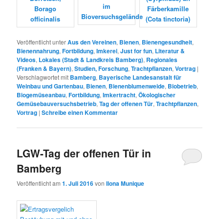
Veröffentlicht unter
Aus den Vereinen
,
Bienen
,
Bienengesundheit
,
Bienennahrung
,
Fortbildung
,
Imkerei
,
Just for fun
,
Literatur &
Videos
,
Lokales (Stadt & Landkreis Bamberg)
,
Regionales
(Franken & Bayern)
,
Studien, Forschung
,
Trachtpflanzen
,
Vortrag
|
Verschlagwortet mit
Bamberg
,
Bayerische Landesanstalt für
Weinbau und Gartenbau
,
Bienen
,
Bienenblumenweide
,
Biobetrieb
,
Biogemüseanbau
,
Fortbildung
,
Imkertracht
,
Ökologischer
Gemüsebauversuchsbetrieb
,
Tag der offenen Tür
,
Trachtpflanzen
,
Vortrag
|
Schreibe einen Kommentar
LGW-Tag der offenen Tür in
Bamberg
Veröffentlicht am
1. Juli 2016
von
Ilona Munique