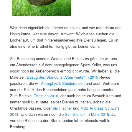
Was denn eigentlich die Löcher da sollen, und wie man da an den
Honig käme, war eine davon. Antwort: Wildbienen suchen die
Löcher auf, um dort hintereinanderweg ihre Eier zu legen. Es ist
also eine reine Bruthöhle, Honig gibt es keinen darin.
Zur Belohnung unseres Wochenend-Einsatzes gönnten wir uns
ein Abendessen auf dem nahegelegenen Spezi-Keller, was uns
sogar noch im Außenbereich ermöglicht wurde. Wir ließen all die
Male seit
Bezug des Standorts „Sternwarte“ in 2015
Revue
passieren, die wir
Astrophysik-Studierenden
und auch Vertretern
aus der Politik das Bienenerleben ganz nahe bringen konnten.
Zum Beispiel
Christian 2016,
der auch heute zu Besuch kam und
immer noch Lust hätte, selbst Bienen zu halten, sobald die
Umstände passen. Oder
Iris Fischer
und
MdB Andreas Schwarz
2018.
Und dann waren noch die
Sofi-Bienen im März 2015.
Ja,
von den Bienen zu den Sternstunden ist es niemals weit in
Bamberg!