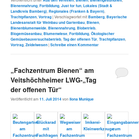
Bienennahrung
,
Fortbildung
,
Just for fun
,
Lokales (Stadt &
Landkreis Bamberg)
,
Regionales (Franken & Bayern)
,
Trachtpflanzen
,
Vortrag
|
Verschlagwortet mit
Bamberg
,
Bayerische
Landesanstalt für Weinbau und Gartenbau
,
Bienen
,
Bienenblumenweide
,
Bienennahrung
,
Biobetrieb
,
Biogemüseanbau
,
Blumenwiese
,
Fortbildung
,
Ökologischer
Gemüsebauversuchsbetrieb
,
Tag der offenen Tür
,
Trachtpflanzen
,
Vortrag
,
Zeidelwesen
|
Schreibe einen Kommentar
„Fachzentrum Bienen“ am
Veitshöchheimer LWG-„Tag
der offenen Tür“
Veröffentlicht am
11. Juli 2014
von
Ilona Munique