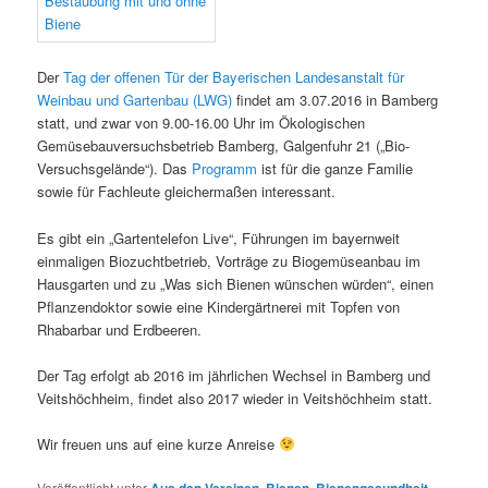
Der
Tag der offenen Tür der Bayerischen Landesanstalt für
Weinbau und Gartenbau (LWG)
findet am 3.07.2016 in Bamberg
statt, und zwar von 9.00-16.00 Uhr im Ökologischen
Gemüsebauversuchsbetrieb Bamberg, Galgenfuhr 21 („Bio-
Versuchsgelände“). Das
Programm
ist für die ganze Familie
sowie für Fachleute gleichermaßen interessant.
Es gibt ein „Gartentelefon Live“, Führungen im bayernweit
einmaligen Biozuchtbetrieb, Vorträge zu Biogemüseanbau im
Hausgarten und zu „Was sich Bienen wünschen würden“, einen
Pflanzendoktor sowie eine Kindergärtnerei mit Topfen von
Rhabarbar und Erdbeeren.
Der Tag erfolgt ab 2016 im jährlichen Wechsel in Bamberg und
Veitshöchheim, findet also 2017 wieder in Veitshöchheim statt.
Wir freuen uns auf eine kurze Anreise
Veröffentlicht unter
Aus den Vereinen
,
Bienen
,
Bienengesundheit
,