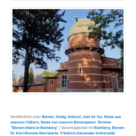
Veröffentlicht unter
Bienen
,
Honig
,
Imkerei
,
Just for fun
,
News aus
unseren Völkern
,
News von unseren Bienenpaten
,
Termine
"Bienen-leben-in-Bamberg"
|
Verschlagwortet mit
Bamberg
,
Bienen
,
Dr. Karl-Remeis-Sternwarte
,
Friedrich-Alexander-Universität