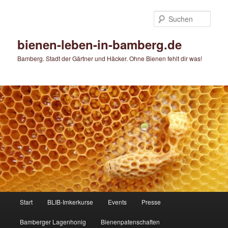
Zum
Zum
primären
sekundären
Such
Inhalt
Inhalt
springen
springen
bienen-leben-in-bamberg.de
Bamberg. Stadt der Gärtner und Häcker. Ohne Bienen fehlt dir was!
Hauptmenü
Start
BLIB-Imkerkurse
Events
Presse
Bamberger Lagenhonig
Bienenpatenschaften