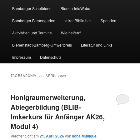
Bamberger Schulbiene
Bienen-InfoWabe
Bamberger Bienengarten
Imker-Bibliothek
Spenden
Aktivitäten und Termine
Wie helfen?
Bienenstadt-Bamberg-Umweltpreis
Literatur und Links
Impressum
Datenschutz
TAGESARCHIV:
21. APRIL 2026
Honigraumerweiterung,
Ablegerbildung (BLIB-
Imkerkurs für Anfänger AK26,
Modul 4)
Veröffentlicht am
21. April 2026
von
Ilona Munique