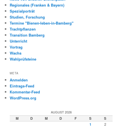
Regionales (Franken & Bayern)
Spezialporträt
Studien, Forschung
Termine "Bienen-leben-in-Bamberg"
Trachtpflanzen
Transition Bamberg
Unterricht
Vortrag
Wachs
Wahlprüfsteine
META
Anmelden
Eintrags-Feed
Kommentar-Feed
WordPress.org
AUGUST 2026
M
D
M
D
F
S
S
1
2