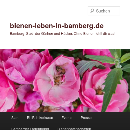
Zum
Zum
primären
sekundären
Such
Inhalt
Inhalt
springen
springen
bienen-leben-in-bamberg.de
Bamberg. Stadt der Gärtner und Häcker. Ohne Bienen fehlt dir was!
Hauptmenü
Start
BLIB-Imkerkurse
Events
Presse
Bamberger Lagenhonig
Bienenpatenschaften