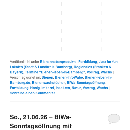
Veröffentlicht unter
Bienennebenprodukte
,
Fortbildung
,
Just for fun
,
Lokales (Stadt & Landkreis Bamberg)
,
Regionales (Franken &
Bayern)
,
Termine "Bienen-leben-in-Bamberg"
,
Vortrag
,
Wachs
|
Verschlagwortet mit
Bienen
,
Bienen-InfoWabe
,
Bienen-leben-in-
Bamberg.de
,
Bienenwachstücher
,
BIWa-Sonntagsöffnung
,
Fortbildung
,
Honig
,
Imkerei
,
Insekten
,
Natur
,
Vortrag
,
Wachs
|
Schreibe einen Kommentar
So., 21.06.26 – BIWa-
Sonntagsöffnung mit