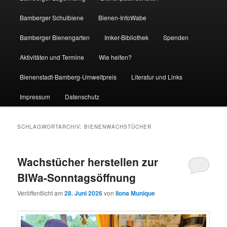
Bamberger Schulbiene
Bienen-InfoWabe
Bamberger Bienengarten
Imker-Bibliothek
Spenden
Aktivitäten und Termine
Wie helfen?
Bienenstadt-Bamberg-Umweltpreis
Literatur und Links
Impressum
Datenschutz
SCHLAGWORTARCHIV:
BIENENWACHSTÜCHER
Wachstücher herstellen zur
BIWa-Sonntagsöffnung
Veröffentlicht am
28. Juni 2026
von
Ilona Munique