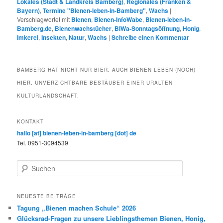
Lokales (Stadt & Landkreis Bamberg)
,
Regionales (Franken &
Bayern)
,
Termine "Bienen-leben-in-Bamberg"
,
Wachs
|
Verschlagwortet mit
Bienen
,
Bienen-InfoWabe
,
Bienen-leben-in-
Bamberg.de
,
Bienenwachstücher
,
BIWa-Sonntagsöffnung
,
Honig
,
Imkerei
,
Insekten
,
Natur
,
Wachs
|
Schreibe einen Kommentar
BAMBERG HAT NICHT NUR BIER. AUCH BIENEN LEBEN (NOCH)
HIER. UNVERZICHTBARE BESTÄUBER EINER URALTEN
KULTURLANDSCHAFT.
KONTAKT
hallo [at] bienen-leben-in-bamberg [dot] de
Tel. 0951-3094539
S
u
c
h
NEUESTE BEITRÄGE
e
Tagung „Bienen machen Schule“ 2026
n
Glücksrad-Fragen zu unsere Lieblingsthemen Bienen, Honig,