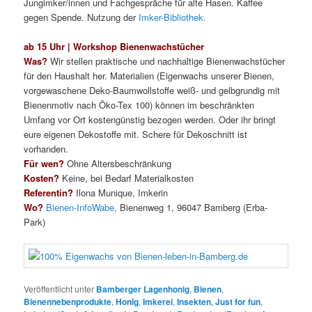
Jungimker/innen und Fachgespräche für alte Hasen. Kaffee
gegen Spende. Nutzung der
Imker-Bibliothek.
ab 15 Uhr | Workshop Bienenwachstücher
Was?
Wir stellen praktische und nachhaltige Bienenwachstücher
für den Haushalt her. Materialien (Eigenwachs unserer Bienen,
vorgewaschene Deko-Baumwollstoffe weiß- und gelbgrundig mit
Bienenmotiv nach Öko-Tex 100) können im beschränkten
Umfang vor Ort kostengünstig bezogen werden. Oder ihr bringt
eure eigenen Dekostoffe mit. Schere für Dekoschnitt ist
vorhanden.
Für wen?
Ohne Altersbeschränkung
Kosten?
Keine, bei Bedarf Materialkosten
Referentin?
Ilona Munique, Imkerin
Wo?
Bienen-InfoWabe,
Bienenweg 1, 96047 Bamberg (Erba-
Park)
Veröffentlicht unter
Bamberger Lagenhonig
,
Bienen
,
Bienennebenprodukte
,
Honig
,
Imkerei
,
Insekten
,
Just for fun
,