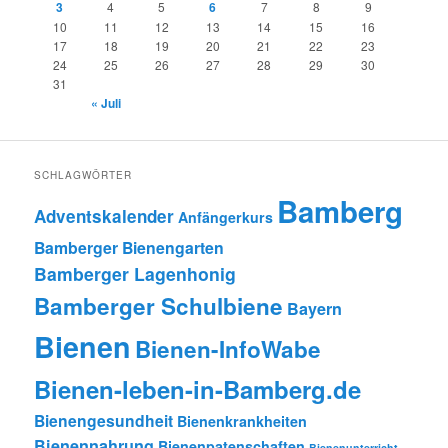
3
4
5
6
7
8
9
10
11
12
13
14
15
16
17
18
19
20
21
22
23
24
25
26
27
28
29
30
31
« Juli
SCHLAGWÖRTER
Bamberg
Adventskalender
Anfängerkurs
Bamberger Bienengarten
Bamberger Lagenhonig
Bamberger Schulbiene
Bayern
Bienen
Bienen-InfoWabe
Bienen-leben-in-Bamberg.de
Bienengesundheit
Bienenkrankheiten
Bienennahrung
Bienenpatenschaften
Bienenunterricht