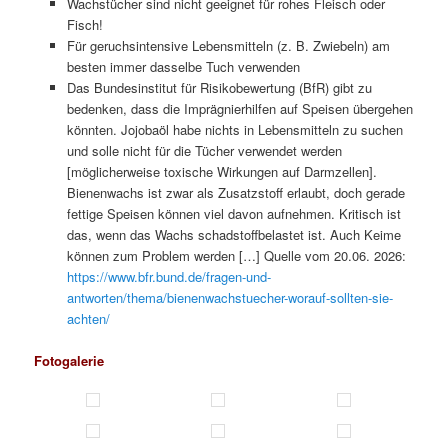
Wachstücher sind nicht geeignet für rohes Fleisch oder
Fisch!
Für geruchsintensive Lebensmitteln (z. B. Zwiebeln) am
besten immer dasselbe Tuch verwenden
Das Bundes­institut für Risiko­bewertung (BfR) gibt zu
bedenken, dass die Imprägnier­hilfen auf Speisen übergehen
könnten. Jojobaöl habe nichts in Lebens­mitteln zu suchen
und solle nicht für die Tücher verwendet werden
[möglicherweise toxische Wirkungen auf Darmzellen].
Bienenwachs ist zwar als Zusatz­stoff erlaubt, doch gerade
fettige Speisen können viel davon aufnehmen. Kritisch ist
das, wenn das Wachs schad­stoff­belastet ist. Auch Keime
können zum Problem werden […] Quelle vom 20.06. 2026:
https://www.bfr.bund.de/fragen-und-
antworten/thema/bienenwachstuecher-worauf-sollten-sie-
achten/
Fotogalerie