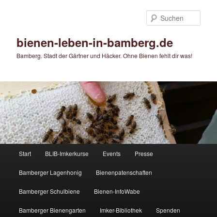
Zum
Zum
primären
sekundären
Such
Inhalt
Inhalt
springen
springen
bienen-leben-in-bamberg.de
Bamberg. Stadt der Gärtner und Häcker. Ohne Bienen fehlt dir was!
Hauptmenü
Start
BLIB-Imkerkurse
Events
Presse
Bamberger Lagenhonig
Bienenpatenschaften
Bamberger Schulbiene
Bienen-InfoWabe
Bamberger Bienengarten
Imker-Bibliothek
Spenden