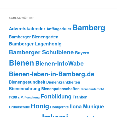
SCHLAGWÖRTER
Bamberg
Adventskalender
Anfängerkurs
Bamberger Bienengarten
Bamberger Lagenhonig
Bamberger Schulbiene
Bayern
Bienen
Bienen-InfoWabe
Bienen-leben-in-Bamberg.de
Bienengesundheit
Bienenkrankheiten
Bienennahrung
Bienenpatenschaften
Bienenunterricht
Fortbildung
Franken
FKBB e. V.
Forschung
Honig
Ilona Munique
Grundschule
Honigernte
Imkerei