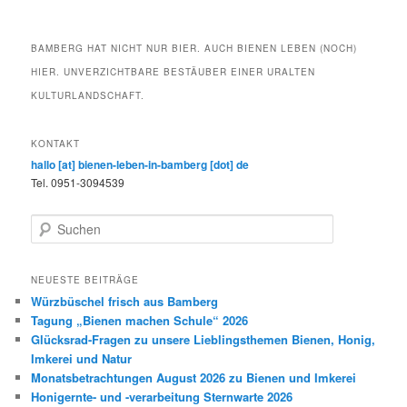
BAMBERG HAT NICHT NUR BIER. AUCH BIENEN LEBEN (NOCH)
HIER. UNVERZICHTBARE BESTÄUBER EINER URALTEN
KULTURLANDSCHAFT.
KONTAKT
hallo [at] bienen-leben-in-bamberg [dot] de
Tel. 0951-3094539
S
u
c
h
NEUESTE BEITRÄGE
e
Würzbüschel frisch aus Bamberg
n
Tagung „Bienen machen Schule“ 2026
Glücksrad-Fragen zu unsere Lieblingsthemen Bienen, Honig,
Imkerei und Natur
Monatsbetrachtungen August 2026 zu Bienen und Imkerei
Honigernte- und -verarbeitung Sternwarte 2026