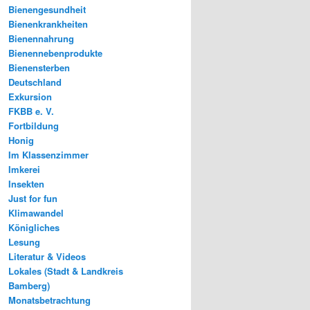
Bienengesundheit
Bienenkrankheiten
Bienennahrung
Bienennebenprodukte
Bienensterben
Deutschland
Exkursion
FKBB e. V.
Fortbildung
Honig
Im Klassenzimmer
Imkerei
Insekten
Just for fun
Klimawandel
Königliches
Lesung
Literatur & Videos
Lokales (Stadt & Landkreis
Bamberg)
Monatsbetrachtung