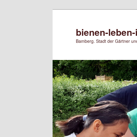
Zum
Zum
primären
sekundären
Inhalt
Inhalt
bienen-leben-
springen
springen
Bamberg. Stadt der Gärtner und