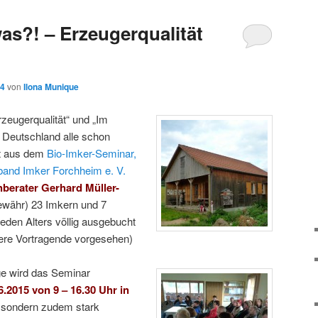
as?! – Erzeugerqualität
14
von
Ilona Munique
rzeugerqualität“ und „Im
 Deutschland alle schon
it aus dem
Bio-Imker-Seminar,
band Imker Forchheim e. V.
berater Gerhard Müller-
währ) 23 Imkern und 7
jeden Alters völlig ausgebucht
dere Vortragende vorgesehen)
ge wird das Seminar
06.2015 von 9 – 16.30 Uhr in
, sondern zudem stark