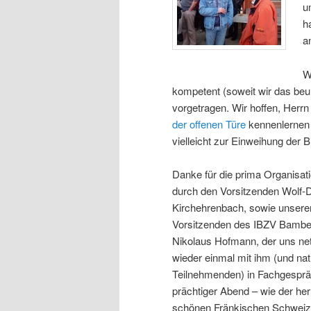
u
h
a
W
kompetent (soweit wir das beu
vorgetragen. Wir hoffen, Herrn
der offenen Türe
kennenlernen 
vielleicht zur Einweihung der
Danke für die prima Organisat
durch den Vorsitzenden Wolf-D
Kirchehrenbach, sowie unsere
Vorsitzenden des IBZV Bamber
Nikolaus Hofmann, der uns net
wieder einmal mit ihm (und na
Teilnehmenden) in Fachgesprä
prächtiger Abend – wie der her
schönen Fränkischen Schweiz