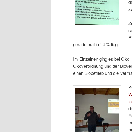
d
z
Z
s
B
gerade mal bei 4 % liegt.
Im Einzelnen ging es bei Öko 
Ökoverordnung und der Bioverb
einen Biobetrieb und die Verm
K
W
z
d
E
I
m