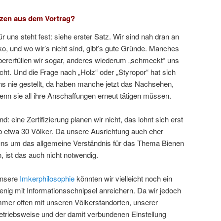
zen aus dem Vortrag?
ür uns steht fest: siehe erster Satz. Wir sind nah dran an
ko, und wo wir’s nicht sind, gibt’s gute Gründe. Manches
bererfüllen wir sogar, anderes wiederum „schmeckt“ uns
icht. Und die Frage nach „Holz“ oder „Styropor“ hat sich
ns nie gestellt, da haben manche jetzt das Nachsehen,
enn sie all ihre Anschaffungen erneut tätigen müssen.
nd: eine Zertifizierung planen wir nicht, das lohnt sich erst
b etwa 30 Völker. Da unsere Ausrichtung auch eher
 uns um das allgemeine Verständnis für das Thema Bienen
ist das auch nicht notwendig.
nsere
Imkerphilosophie
könnten wir vielleicht noch ein
enig mit Informationsschnipsel anreichern. Da wir jedoch
mmer offen mit unseren Völkerstandorten, unserer
etriebsweise und der damit verbundenen Einstellung