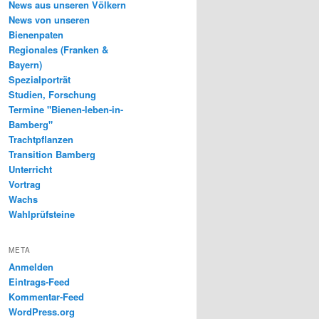
News aus unseren Völkern
News von unseren
Bienenpaten
Regionales (Franken &
Bayern)
Spezialporträt
Studien, Forschung
Termine "Bienen-leben-in-
Bamberg"
Trachtpflanzen
Transition Bamberg
Unterricht
Vortrag
Wachs
Wahlprüfsteine
META
Anmelden
Eintrags-Feed
Kommentar-Feed
WordPress.org