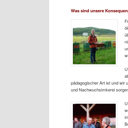
Was sind unsere Konsequen
F
ö
ü
n
u
w
U
a
pädagogischer Art ist und wir
und Nachwuchsimkerei sorgen, 
U
w
i
B