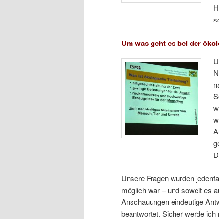
H
s
Um was geht es bei der öko
U
N
n
S
w
w
A
g
D
Unsere Fragen wurden jedenfal
möglich war – und soweit es 
Anschauungen eindeutige Antw
beantwortet. Sicher werde ich 