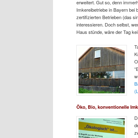
erweitert. Gut so, denn immer
Imkereibetriebe in Bayern bei 
zertifizierten Betrieben (das s
interessieren. Doch selbst, wen
Haus stünde, wäre der Tag kei
T
K
O
“
w
B
(
Öko, Bio, konventionelle Imk
D
d
z