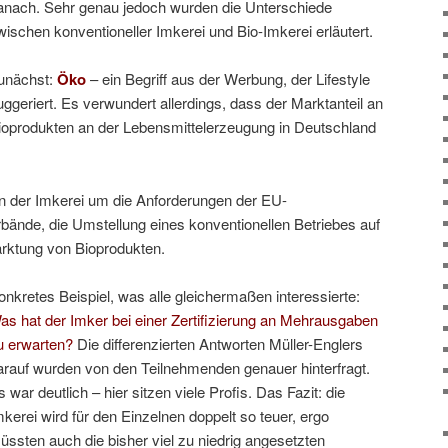
anach. Sehr genau jedoch wurden die Unterschiede
wischen konventioneller Imkerei und Bio-Imkerei erläutert.
unächst:
Öko
– ein Begriff aus der Werbung, der Lifestyle
uggeriert. Es verwundert allerdings, dass der Marktanteil an
ioprodukten an der Lebensmittelerzeugung in Deutschland
in der Imkerei um die Anforderungen der EU-
ände, die Umstellung eines konventionellen Betriebes auf
arktung von Bioprodukten.
onkretes Beispiel, was alle gleichermaßen interessierte:
as hat der Imker bei einer Zertifizierung an Mehrausgaben
u erwarten?
Die differenzierten Antworten Müller-Englers
arauf wurden von den Teilnehmenden genauer hinterfragt.
s war deutlich – hier sitzen viele Profis. Das Fazit: die
mkerei wird für den Einzelnen doppelt so teuer, ergo
üssten auch die bisher viel zu niedrig angesetzten