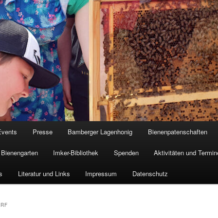
Events
Presse
Bamberger Lagenhonig
Bienenpatenschaften
Bienengarten
Imker-Bibliothek
Spenden
Aktivitäten und Termin
s
Literatur und Links
Impressum
Datenschutz
ORF