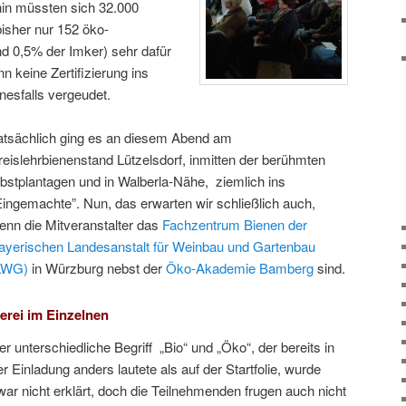
hin müssten sich 32.000
bisher nur 152 öko-
ind 0,5% der Imker) sehr dafür
n keine Zertifizierung ins
nesfalls vergeudet.
atsächlich ging es an diesem Abend am
reislehrbienenstand Lützelsdorf, inmitten der berühmten
bstplantagen und in Walberla-Nähe, ziemlich ins
Eingemachte”. Nun, das erwarten wir schließlich auch,
enn die Mitveranstalter das
Fachzentrum Bienen der
ayerischen Landesanstalt für Weinbau und Gartenbau
LWG)
in Würzburg nebst der
Öko-Akademie Bamberg
sind.
erei im Einzelnen
er unterschiedliche Begriff „Bio“ und „Öko“, der bereits in
er Einladung anders lautete als auf der Startfolie, wurde
war nicht erklärt, doch die Teilnehmenden frugen auch nicht