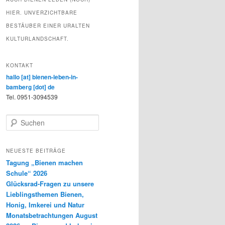
HIER. UNVERZICHTBARE
BESTÄUBER EINER URALTEN
KULTURLANDSCHAFT.
KONTAKT
hallo [at] bienen-leben-in-
bamberg [dot] de
Tel. 0951-3094539
S
u
c
h
NEUESTE BEITRÄGE
e
Tagung „Bienen machen
n
Schule“ 2026
Glücksrad-Fragen zu unsere
Lieblingsthemen Bienen,
Honig, Imkerei und Natur
Monatsbetrachtungen August