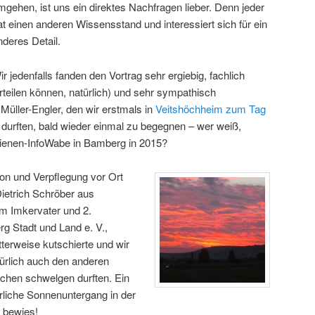
mgehen, ist uns ein direktes Nachfragen lieber. Denn jeder
at einen anderen Wissensstand und interessiert sich für ein
nderes Detail.
ir jedenfalls fanden den Vortrag sehr ergiebig, fachlich
rteilen können, natürlich) und sehr sympathisch
 Müller-Engler, den wir erstmals in
Veitshöchheim zum Tag
durften, bald wieder einmal zu begegnen – wer weiß,
 Bienen-InfoWabe in Bamberg in 2015?
ion und Verpflegung vor Ort
ietrich Schröber aus
m Imkervater und 2.
g Stadt und Land e. V.,
terweise kutschierte und wir
türlich auch den anderen
chen schwelgen durften. Ein
rliche Sonnenuntergang in der
 bewies!