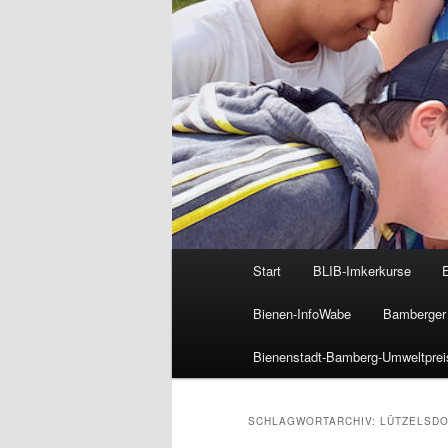
Hauptmenü
Start
BLIB-Imkerkurse
Bienen-InfoWabe
Bamberger 
Bienenstadt-Bamberg-Umweltprei
SCHLAGWORTARCHIV:
LÜTZELSD