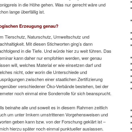
onigpreis in die Höhe gehen. Was nur gerecht wäre und
chon lange überfällig ist.
logischen Erzeugung genau?
m Tierschutz, Naturschutz, Umweltschutz und
achhaltigkeit. Mit diesen Stichworten ging’s dann
achfolgend in die Tiefe. Und würde hier zu weit führen. Das
eminar kann daher nur empfohlen werden, wer genau
issen will, welches Material er wie einsetzen darf und
elches nicht, oder worin die Unterschiede und
usprägungen zwischen einer staatlichen Zertifizierung
egenüber verschiedener Öko-Verbände bestehen, bei der
emeter noch einmal eine Sonderrolle für sich beansprucht.
ls beinahe alle und soweit es in diesem Rahmen zeitlich
auch um unter Imkern umstrittenen Vorgehensweisen und
orten geben kann bzw. von der Forschung geklärt ist –
mich hierzu später noch einmal punktueller auslassen.