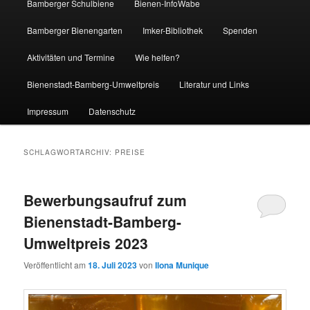
Bamberger Schulbiene
Bienen-InfoWabe
Bamberger Bienengarten
Imker-Bibliothek
Spenden
Aktivitäten und Termine
Wie helfen?
Bienenstadt-Bamberg-Umweltpreis
Literatur und Links
Impressum
Datenschutz
SCHLAGWORTARCHIV:
PREISE
Bewerbungsaufruf zum
Bienenstadt-Bamberg-
Umweltpreis 2023
Veröffentlicht am
18. Juli 2023
von
Ilona Munique