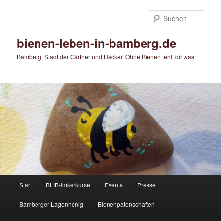
Zum
Zum
primären
sekundären
Such
Inhalt
Inhalt
springen
springen
bienen-leben-in-bamberg.de
Bamberg. Stadt der Gärtner und Häcker. Ohne Bienen fehlt dir was!
Hauptmenü
Start
BLIB-Imkerkurse
Events
Presse
Bamberger Lagenhonig
Bienenpatenschaften