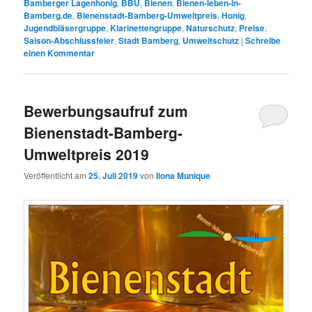
Bamberger Lagenhonig
,
BBU
,
Bienen
,
Bienen-leben-in-
Bamberg.de
,
Bienenstadt-Bamberg-Umweltpreis
,
Honig
,
Jugendbläsergruppe
,
Klarinettengruppe
,
Naturschutz
,
Preise
,
Saison-Abschlussfeier
,
Stadt Bamberg
,
Umweltschutz
|
Schreibe
einen Kommentar
Bewerbungsaufruf zum
Bienenstadt-Bamberg-
Umweltpreis 2019
Veröffentlicht am
25. Juli 2019
von
Ilona Munique