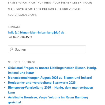
BAMBERG HAT NICHT NUR BIER. AUCH BIENEN LEBEN (NOCH)
HIER. UNVERZICHTBARE BESTÄUBER EINER URALTEN
KULTURLANDSCHAFT.
KONTAKT
hallo [at] bienen-leben-in-bamberg [dot] de
Tel. 0951-3094539
S
u
c
h
NEUESTE BEITRÄGE
e
Glücksrad-Fragen zu unsere Lieblingsthemen Bienen, Honig,
n
Imkerei und Natur
Monatsbetrachtungen August 2026 zu Bienen und Imkerei
Honigernte- und -verarbeitung Sternwarte 2026
Bienenweg-Verarbeitung 2026 – Honig, dem man vertrauen
kann
Asiatische Hornisse, Vespa Velutina im Raum Bamberg
gesichtet