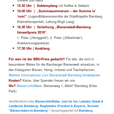
Imkerei und Natur
15.30 Uhr | Sektempfang
mit Kaffee & Gebäck
16.00 Uhr | „Summasummarum – der Summa is‘
′rum!“
(Jugendbläserensemble der Stadtkapelle Bamberg,
Klarinettenquintett, Leitung Birgit Lang)
16.30 Uhr |
Verleihung „Bienenstadt-Bamberg-
Umweltpreis 2019“
1. Preis („Honiggold“), 2. Preis („Silberlinde“),
Anerkennungspreis(e)
17.30 Uhr | Ausklang
Für wen ist der BBU-Preis gedacht?
Für alle, die sich in
besonderer Weise für die Bamberger Bienenwelt einsetzen, in
den Kategorien Bienen, Honig, Imkerei und Trachtpflanzen.
Weitere Informationen zum Bienenstadt-Bamberg-Umweltpreis
Kosten?
Keine, über Spenden freuen wir uns
Wo?
Bienen-InfoWabe,
Bienenweg 1, 96047 Bamberg (Erba-
Park)
Veröffentlicht unter
Bienen-InfoWabe
,
Just for fun
,
Lokales (Stadt &
Landkreis Bamberg)
,
Regionales (Franken & Bayern)
,
Termine
"Bienen-leben-in-Bamberg"
|
Verschlagwortet mit
Bamberg
,