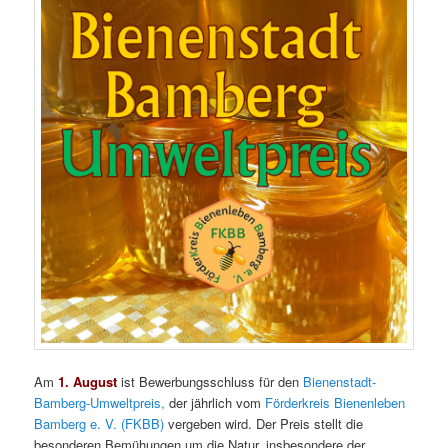
Am
1. August
ist Bewerbungsschluss für den
Bienenstadt-
Bamberg-Umweltpreis,
der jährlich vom
Förderkreis Bienenleben
Bamberg e. V. (FKBB)
vergeben wird. Der Preis stellt die
besonderen Bemühungen um die Natur, insbesondere der