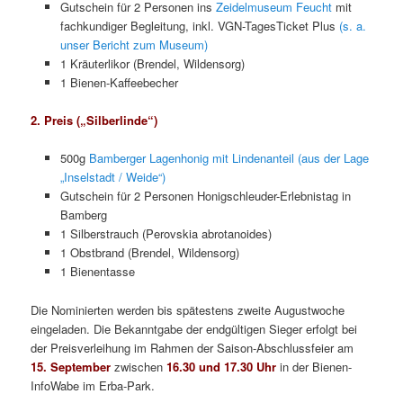
Gutschein für 2 Personen ins
Zeidelmuseum Feucht
mit
fachkundiger Begleitung, inkl. VGN-TagesTicket Plus
(s. a.
unser Bericht zum Museum)
1 Kräuterlikor (Brendel, Wildensorg)
1 Bienen-Kaffeebecher
2. Preis („Silberlinde“)
500g
Bamberger Lagenhonig mit Lindenanteil (aus der Lage
„Inselstadt /
Weide“)
Gutschein für 2 Personen Honigschleuder-Erlebnistag in
Bamberg
1 Silberstrauch (Perovskia abrotanoides)
1 Obstbrand (Brendel, Wildensorg)
1 Bienentasse
Die Nominierten werden bis spätestens zweite Augustwoche
eingeladen. Die Bekanntgabe der endgültigen Sieger erfolgt bei
der Preisverleihung im Rahmen der Saison-Abschlussfeier am
15. Septemb
er
zwischen
16.30 und 17.30 Uhr
in der Bienen-
InfoWabe im Erba-Park.