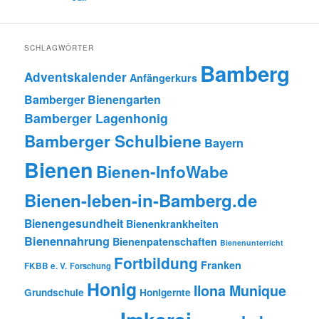
SCHLAGWÖRTER
Bamberg
Adventskalender
Anfängerkurs
Bamberger Bienengarten
Bamberger Lagenhonig
Bamberger Schulbiene
Bayern
Bienen
Bienen-InfoWabe
Bienen-leben-in-Bamberg.de
Bienengesundheit
Bienenkrankheiten
Bienennahrung
Bienenpatenschaften
Bienenunterricht
Fortbildung
Franken
FKBB e. V.
Forschung
Honig
Ilona Munique
Grundschule
Honigernte