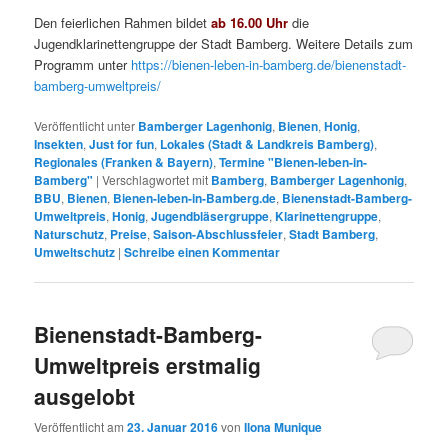
Den feierlichen Rahmen bildet
ab 16.00 Uhr
die
Jugendklarinettengruppe der Stadt Bamberg. Weitere Details zum
Programm unter
https://bienen-leben-in-bamberg.de/bienenstadt-
bamberg-umweltpreis/
Veröffentlicht unter
Bamberger Lagenhonig
,
Bienen
,
Honig
,
Insekten
,
Just for fun
,
Lokales (Stadt & Landkreis Bamberg)
,
Regionales (Franken & Bayern)
,
Termine "Bienen-leben-in-
Bamberg"
|
Verschlagwortet mit
Bamberg
,
Bamberger Lagenhonig
,
BBU
,
Bienen
,
Bienen-leben-in-Bamberg.de
,
Bienenstadt-Bamberg-
Umweltpreis
,
Honig
,
Jugendbläsergruppe
,
Klarinettengruppe
,
Naturschutz
,
Preise
,
Saison-Abschlussfeier
,
Stadt Bamberg
,
Umweltschutz
|
Schreibe einen Kommentar
Bienenstadt-Bamberg-
Umweltpreis erstmalig
ausgelobt
Veröffentlicht am
23. Januar 2016
von
Ilona Munique