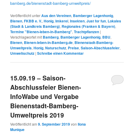
bamberg.de/bienenstadt-bamberg-umweltpreis/
Veröffentlicht unter
Aus den Vereinen
,
Bamberger Lagenhonig
,
Bienen
,
FKBB e. V.
,
Honig
,
Imkerei
,
Insekten
,
Just for fun
,
Lokales
(Stadt & Landkreis Bamberg)
,
Regionales (Franken & Bayern)
,
Termine "Bienen-leben-in-Bamberg"
,
Trachtpflanzen
|
Verschlagwortet mit
Bamberg
,
Bamberger Lagenhonig
,
BBU
,
Bienen
,
Bienen-leben-in-Bamberg.de
,
Bienenstadt-Bamberg-
Umweltpreis
,
Honig
,
Naturschutz
,
Preise
,
Saison-Abschlussfeier
,
Umweltschutz
|
Schreibe einen Kommentar
15.09.19 – Saison-
Abschlussfeier Bienen-
InfoWabe und Vergabe
Bienenstadt-Bamberg-
Umweltpreis 2019
Veröffentlicht am
9. September 2019
von
Ilona
Munique