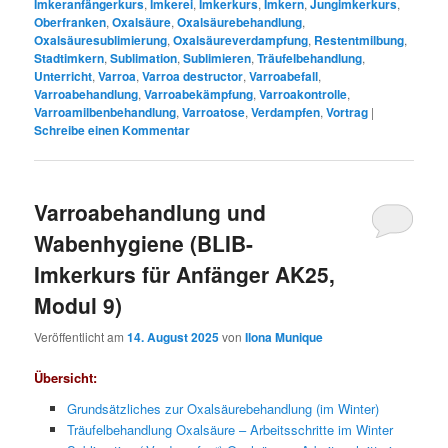
Imkeranfängerkurs
,
Imkerei
,
Imkerkurs
,
Imkern
,
Jungimkerkurs
,
Oberfranken
,
Oxalsäure
,
Oxalsäurebehandlung
,
Oxalsäuresublimierung
,
Oxalsäureverdampfung
,
Restentmilbung
,
Stadtimkern
,
Sublimation
,
Sublimieren
,
Träufelbehandlung
,
Unterricht
,
Varroa
,
Varroa destructor
,
Varroabefall
,
Varroabehandlung
,
Varroabekämpfung
,
Varroakontrolle
,
Varroamilbenbehandlung
,
Varroatose
,
Verdampfen
,
Vortrag
|
Schreibe einen Kommentar
Varroabehandlung und
Wabenhygiene (BLIB-
Imkerkurs für Anfänger AK25,
Modul 9)
Veröffentlicht am
14. August 2025
von
Ilona Munique
Übersicht:
Grundsätzliches zur Oxalsäurebehandlung (im Winter)
Träufelbehandlung Oxalsäure – Arbeitsschritte im Winter