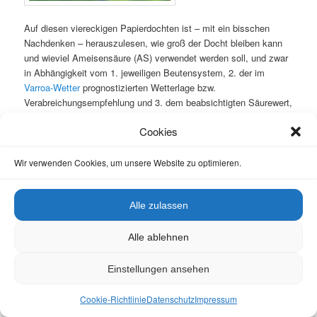
Auf diesen viereckigen Papierdochten ist – mit ein bisschen
Nachdenken – herauszulesen, wie groß der Docht bleiben kann
und wieviel Ameisensäure (AS) verwendet werden soll, und zwar
in Abhängigkeit vom 1. jeweiligen Beutensystem, 2. der im
Varroa-Wetter
prognostizierten Wetterlage bzw.
Verabreichungsempfehlung und 3. dem beabsichtigten Säurewert,
also 60% bzw. 85% ad us. vet. Wobei letzterer in Deutschland
Cookies
nur bei „Behandlungsnotstand“ via Verschreibung durch einen
Tierarzt verabreicht werden darf.
Wir verwenden Cookies, um unsere Website zu optimieren.
Alle zulassen
Grundregel zur Dosierung
Alle ablehnen
Je wärmer die Außentemperatur, desto kleiner sollte der Docht
sein. Doch bei 60% AS wird ohnehin der gesamte Docht (für zwei
Einstellungen ansehen
Zargen) benötigt. Wir verwenden in der Regel 150 ml, wobei auch
200 ml möglich wären. Die
Verdunstungsrate
pro Tag sollte bei
Cookie-Richtlinie
Datenschutz
Impressum
etwa
50 ml
liegen¹. Zu wenig Verdunstung wirkt nicht, dann muss