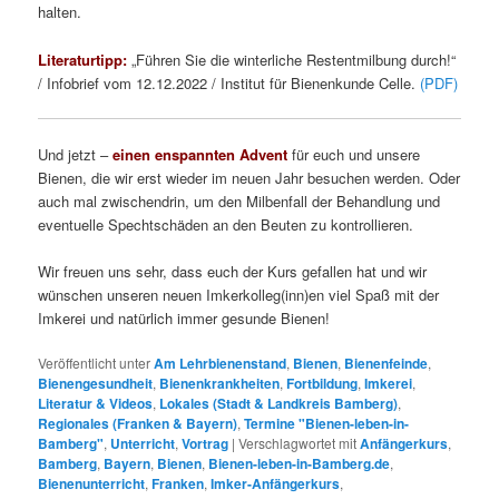
halten.
Literaturtipp:
„Führen Sie die winterliche Restentmilbung durch!“
/ Infobrief vom 12.12.2022 / Institut für Bienenkunde Celle.
(PDF)
Und jetzt –
einen enspannten Advent
für euch und unsere
Bienen, die wir erst wieder im neuen Jahr besuchen werden. Oder
auch mal zwischendrin, um den Milbenfall der Behandlung und
eventuelle Spechtschäden an den Beuten zu kontrollieren.
Wir freuen uns sehr, dass euch der Kurs gefallen hat und wir
wünschen unseren neuen Imkerkolleg(inn)en viel Spaß mit der
Imkerei und natürlich immer gesunde Bienen!
Veröffentlicht unter
Am Lehrbienenstand
,
Bienen
,
Bienenfeinde
,
Bienengesundheit
,
Bienenkrankheiten
,
Fortbildung
,
Imkerei
,
Literatur & Videos
,
Lokales (Stadt & Landkreis Bamberg)
,
Regionales (Franken & Bayern)
,
Termine "Bienen-leben-in-
Bamberg"
,
Unterricht
,
Vortrag
|
Verschlagwortet mit
Anfängerkurs
,
Bamberg
,
Bayern
,
Bienen
,
Bienen-leben-in-Bamberg.de
,
Bienenunterricht
,
Franken
,
Imker-Anfängerkurs
,