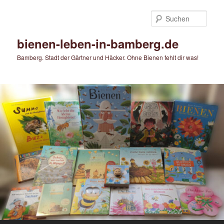
Zum
Zum
primären
sekundären
Such
Inhalt
Inhalt
springen
springen
bienen-leben-in-bamberg.de
Bamberg. Stadt der Gärtner und Häcker. Ohne Bienen fehlt dir was!