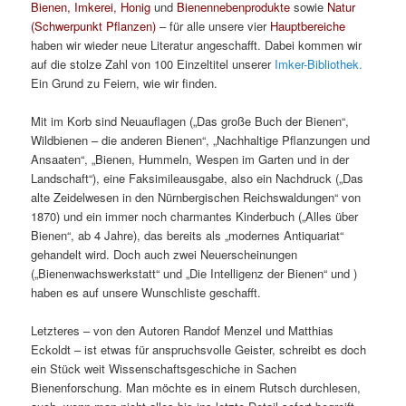
Bienen, Imkerei, Honig
und
Bienennebenprodukte
sowie
Natur
(Schwerpunkt Pflanzen)
– für alle unsere vier
Hauptbereiche
haben wir wieder neue Literatur angeschafft. Dabei kommen wir
auf die stolze Zahl von 100 Einzeltitel unserer
Imker-Bibliothek.
Ein Grund zu Feiern, wie wir finden.
Mit im Korb sind Neuauflagen („Das große Buch der Bienen“,
Wildbienen – die anderen Bienen“, „Nachhaltige Pflanzungen und
Ansaaten“, „Bienen, Hummeln, Wespen im Garten und in der
Landschaft“), eine Faksimileausgabe, also ein Nachdruck („Das
alte Zeidelwesen in den Nürnbergischen Reichswaldungen“ von
1870) und ein immer noch charmantes Kinderbuch („Alles über
Bienen“, ab 4 Jahre), das bereits als „modernes Antiquariat“
gehandelt wird. Doch auch zwei Neuerscheinungen
(„Bienenwachswerkstatt“ und „Die Intelligenz der Bienen“ und )
haben es auf unsere Wunschliste geschafft.
Letzteres – von den Autoren Randof Menzel und Matthias
Eckoldt – ist etwas für anspruchsvolle Geister, schreibt es doch
ein Stück weit Wissenschaftsgeschiche in Sachen
Bienenforschung. Man möchte es in einem Rutsch durchlesen,