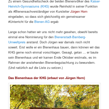
Zu einem Gesundheitscheck der beiden Bienenvölker des
Kaiser-
Heinrich-Gymnasiums (KHG)
wurde Reinhold in seiner Funktion
als #Bienensachverständiger von Kursleiter
Jürgen Horn
eingeladen, so dass sich gleichzeitig ein gemeinsamer
#Unterricht für die
Bienen-AG
ergab
Lange schon hatten wir uns nicht mehr gesehen, obwohl bereits
einmal eine Nominierung für den
Bienenstadt-Bamberg-
Umweltpreis
anstand. Doch Jürgen war damals noch nicht
soweit. Erst wolle er ein Bienenhaus bauen, dann können wir das
KHG gerne noch einmal vorschlagen. Gesagt, getan … er baute
sein Bienenhaus und wir kamen Ende Oktober erstmals, es im
Rahmen der anstehenden Bienenbegutachtung zu bewundern.
(Und natürlich auf die Liste zu setzen.)
Das Bienenhaus der KHG (erbaut von Jürgen Horn)