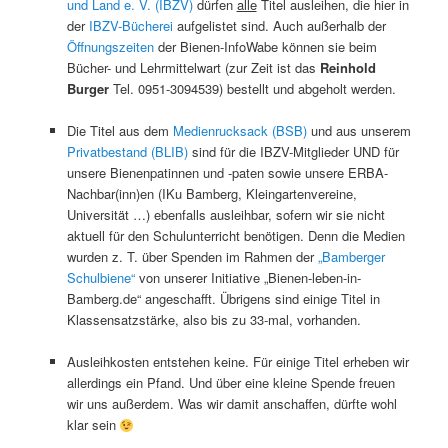
und Land e. V. (IBZV)
dürfen
alle
Titel ausleihen, die hier in
der
IBZV-Bücherei
aufgelistet sind. Auch außerhalb der
Öffnungszeiten
der Bienen-InfoWabe können sie beim
Bücher- und Lehrmittelwart (zur Zeit ist das
Reinhold
Burger
Tel. 0951-3094539) bestellt und abgeholt werden.
Die Titel aus dem
Medienrucksack (BSB)
und aus unserem
Privatbestand (BLIB)
sind für die IBZV-Mitglieder UND für
unsere Bienenpatinnen und -paten sowie unsere ERBA-
Nachbar(inn)en (IKu Bamberg, Kleingartenvereine,
Universität …) ebenfalls ausleihbar, sofern wir sie nicht
aktuell für den Schulunterricht benötigen. Denn die Medien
wurden z. T. über Spenden im Rahmen der
„Bamberger
Schulbiene“
von unserer Initiative „Bienen-leben-in-
Bamberg.de“ angeschafft. Übrigens sind einige Titel in
Klassensatzstärke, also bis zu 33-mal, vorhanden.
Ausleihkosten entstehen keine. Für einige Titel erheben wir
allerdings ein Pfand. Und über eine kleine Spende freuen
wir uns außerdem. Was wir damit anschaffen, dürfte wohl
klar sein