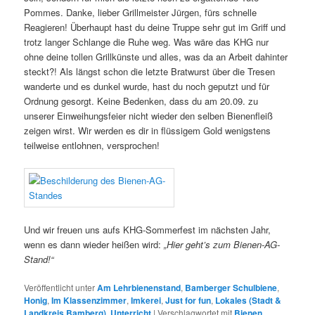
Pommes. Danke, lieber Grillmeister Jürgen, fürs schnelle
Reagieren! Überhaupt hast du deine Truppe sehr gut im Griff und
trotz langer Schlange die Ruhe weg. Was wäre das KHG nur
ohne deine tollen Grillkünste und alles, was da an Arbeit dahinter
steckt?! Als längst schon die letzte Bratwurst über die Tresen
wanderte und es dunkel wurde, hast du noch geputzt und für
Ordnung gesorgt. Keine Bedenken, dass du am 20.09. zu
unserer Einweihungsfeier nicht wieder den selben Bienenfleiß
zeigen wirst. Wir werden es dir in flüssigem Gold wenigstens
teilweise entlohnen, versprochen!
Und wir freuen uns aufs KHG-Sommerfest im nächsten Jahr,
wenn es dann wieder heißen wird:
„Hier geht’s zum Bienen-AG-
Stand!“
Veröffentlicht unter
Am Lehrbienenstand
,
Bamberger Schulbiene
,
Honig
,
Im Klassenzimmer
,
Imkerei
,
Just for fun
,
Lokales (Stadt &
Landkreis Bamberg)
,
Unterricht
|
Verschlagwortet mit
Bienen
,