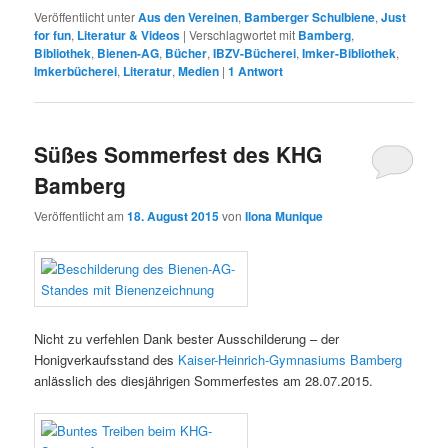
Veröffentlicht unter
Aus den Vereinen
,
Bamberger Schulbiene
,
Just
for fun
,
Literatur & Videos
|
Verschlagwortet mit
Bamberg
,
Bibliothek
,
Bienen-AG
,
Bücher
,
IBZV-Bücherei
,
Imker-Bibliothek
,
Imkerbücherei
,
Literatur
,
Medien
|
1
Antwort
Süßes Sommerfest des KHG
Bamberg
Veröffentlicht am
18. August 2015
von
Ilona Munique
Nicht zu verfehlen Dank bester Ausschilderung – der
Honigverkaufsstand des
Kaiser-Heinrich-Gymnasiums Bamberg
anlässlich des diesjährigen Sommerfestes am 28.07.2015.