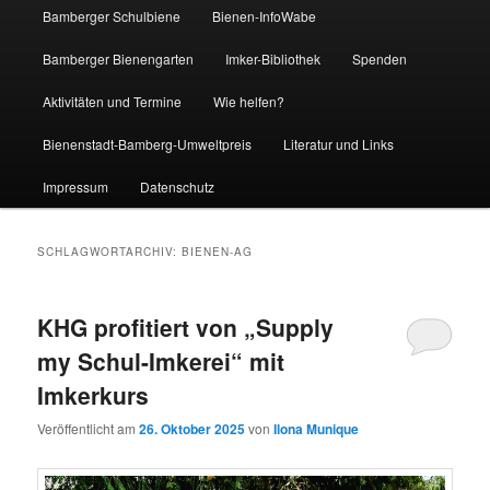
Bamberger Schulbiene
Bienen-InfoWabe
Bamberger Bienengarten
Imker-Bibliothek
Spenden
Aktivitäten und Termine
Wie helfen?
Bienenstadt-Bamberg-Umweltpreis
Literatur und Links
Impressum
Datenschutz
SCHLAGWORTARCHIV:
BIENEN-AG
KHG profitiert von „Supply
my Schul-Imkerei“ mit
Imkerkurs
Veröffentlicht am
26. Oktober 2025
von
Ilona Munique