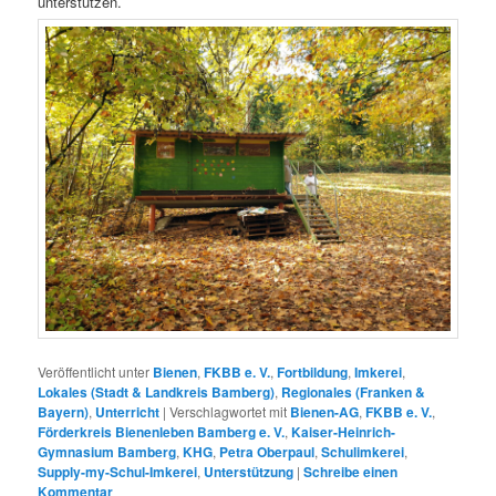
unterstützen.
Veröffentlicht unter
Bienen
,
FKBB e. V.
,
Fortbildung
,
Imkerei
,
Lokales (Stadt & Landkreis Bamberg)
,
Regionales (Franken &
Bayern)
,
Unterricht
|
Verschlagwortet mit
Bienen-AG
,
FKBB e. V.
,
Förderkreis Bienenleben Bamberg e. V.
,
Kaiser-Heinrich-
Gymnasium Bamberg
,
KHG
,
Petra Oberpaul
,
Schulimkerei
,
Supply-my-Schul-Imkerei
,
Unterstützung
|
Schreibe einen
Kommentar