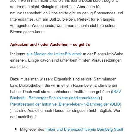
auch, wenn man nicht alles bis ins letzte Detail sofort begreift,
sofern man nicht Biologie studiert hat. Aber auch für
naturwissenschaftlich Unbeleckte gibt es genug Spannendes und
Interessantes, um am Ball zu bleiben. Perfekt für ein langes,
verregnetes Wochenende, wenn man ohnehin nicht zu seinen
Bienen gehen kann.
Ankucken und / oder Ausleihen – so geht’s
Ihr könnt
alle Medien der Imker-Bibliothek
in der Bienen-InfoWabe
einsehen. Einige davon sind unter bestimmten Voraussetzungen
ausleihbar.
Dazu muss man wissen: Eigentlich sind es drei Sammlungen
bzw. Biblbiotheken, die wir in einem Raum beieinander stehen
haben. Doch weil sie verschiedenen Institutionen gehören (
IBZV-
Bücherei
|
Bamberger Schulbiene (Medienrucksack)
|
Privatbestand der Initiative „Bienen-leben-in-Bamberg.de“ (BLIB)
), ist eine Ausleihe nach Hause nur eingeschränkt möglich. Wer
darf ausleihen?
Mitglieder des
Imker und Bienenzuchtverein Bamberg Stadt