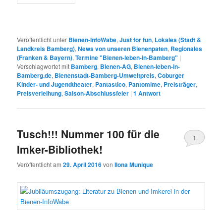
Veröffentlicht unter
Bienen-InfoWabe
,
Just for fun
,
Lokales (Stadt &
Landkreis Bamberg)
,
News von unseren Bienenpaten
,
Regionales
(Franken & Bayern)
,
Termine "Bienen-leben-in-Bamberg"
|
Verschlagwortet mit
Bamberg
,
Bienen-AG
,
Bienen-leben-in-
Bamberg.de
,
Bienenstadt-Bamberg-Umweltpreis
,
Coburger
Kinder- und Jugendtheater
,
Pantastico
,
Pantomime
,
Preisträger
,
Preisverleihung
,
Saison-Abschlussfeier
|
1
Antwort
Tusch!!! Nummer 100 für die
1
Imker-Bibliothek!
Veröffentlicht am
29. April 2016
von
Ilona Munique