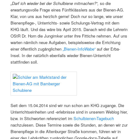
„Darf ich wieder bei der Schulbiene mitmachen?“,
so die
erwartungsvolle Frage eines Fünftklässlers aus der Bienen-AG.
Klar, von uns aus herzlich gerne! Doch nur so lange, wie unser
Bienenpflege-, Unterrichts- sowie Schulungs-Vertrag mit dem
KHG läuft. Und das wäre bis April 2015. Danach wird die Lehrerin
OStR Dr. Horn die Jungimker unter ihre Fittiche nehmen. Auf uns
warten nämlich neue Aufgaben, beispielsweise die Errichtung
einer öffentlich zugänglichen
„Bienen-InfoWabe“
auf der Erba-
Insel. In der natürlich ebenfalls wieder Bienen-Unterricht
stattfinden soll.
Seit dem 15.04.2014 sind wir nun schon am KHG zugange. Die
Unterrichtseinheiten und -erlebnisse sind in unserem Weblog hier,
bzw. in Stichworten referenziert im
Schulbienen-Tagebuch
nachzulesen. Diese Termine sowie die Stunden, an denen wir zur
Bienenpflege in die Altenburger Straße kommen, führen wir in
einer den Lehrkräften zugänglichen Google-docs-Tabelle auf.