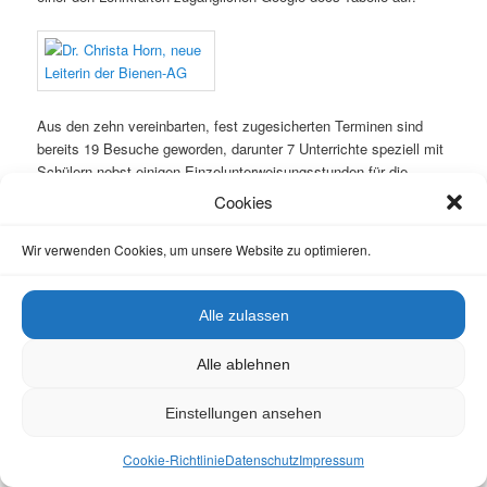
Aus den zehn vereinbarten, fest zugesicherten Terminen sind
bereits 19 Besuche geworden, darunter 7 Unterrichte speziell mit
Schülern nebst einigen Einzelunterweisungsstunden für die
Nachfolgerin,
Dr. Christa Horn.
Cookies
Wir verwenden Cookies, um unsere Website zu optimieren.
Alle zulassen
Damit ist der Vertrag bereits jetzt schon als „erfüllt“ zu
betrachten. Wir freuen uns daher, dass wir in
Jan Schiffers
und in
Alle ablehnen
Gabriele Loskarn
zwei Bienenpaten haben, die mit ihrem
finanziellen Beitrag speziell den Schulbienen-Unterricht
Einstellungen ansehen
unterstützen, so dass wir auch weiterhin freie Tage von unserem
Brotberuf abzwacken können, um am KHG
Jungimker
Cookie-Richtlinie
Datenschutz
Impressum
heranzuziehen.