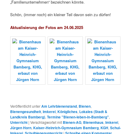
„Familienunternehmen“ bezeichnen könnte.
Schön, (immer noch) ein kleiner Teil davon sein zu dürfen!
Aktualisierung der Fotos am 24.06.2025
Veröffentlicht unter
Am Lehrbienenstand
,
Bienen
,
Bienengesundheit
,
Imkerei
,
Königliches
,
Lokales (Stadt &
Landkreis Bamberg)
,
Termine "Bienen-leben-in-Bamberg"
,
Unterricht
|
Verschlagwortet mit
Bienen-AG
,
Bienenhaus
,
Imkerei
,
Jürgen Horn
,
Kaiser-Heinrich-Gymnasium Bamberg
,
KGH
,
Schul-
Imkerei
,
Schulbienenunterricht
|
Schreibe einen Kommentar