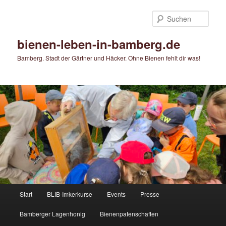
Zum
Zum
primären
sekundären
Such
Inhalt
Inhalt
springen
springen
bienen-leben-in-bamberg.de
Bamberg. Stadt der Gärtner und Häcker. Ohne Bienen fehlt dir was!
Hauptmenü
Start
BLIB-Imkerkurse
Events
Presse
Bamberger Lagenhonig
Bienenpatenschaften