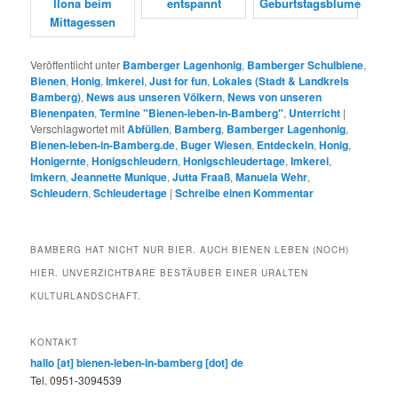
Veröffentlicht unter
Bamberger Lagenhonig
,
Bamberger Schulbiene
,
Bienen
,
Honig
,
Imkerei
,
Just for fun
,
Lokales (Stadt & Landkreis
Bamberg)
,
News aus unseren Völkern
,
News von unseren
Bienenpaten
,
Termine "Bienen-leben-in-Bamberg"
,
Unterricht
|
Verschlagwortet mit
Abfüllen
,
Bamberg
,
Bamberger Lagenhonig
,
Bienen-leben-in-Bamberg.de
,
Buger Wiesen
,
Entdeckeln
,
Honig
,
Honigernte
,
Honigschleudern
,
Honigschleudertage
,
Imkerei
,
Imkern
,
Jeannette Munique
,
Jutta Fraaß
,
Manuela Wehr
,
Schleudern
,
Schleudertage
|
Schreibe einen Kommentar
BAMBERG HAT NICHT NUR BIER. AUCH BIENEN LEBEN (NOCH)
HIER. UNVERZICHTBARE BESTÄUBER EINER URALTEN
KULTURLANDSCHAFT.
KONTAKT
hallo [at] bienen-leben-in-bamberg [dot] de
Tel. 0951-3094539