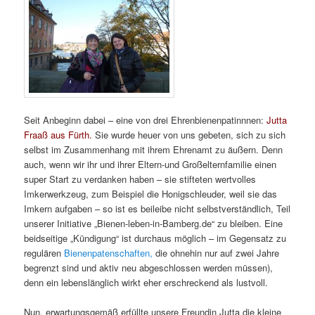
Seit Anbeginn dabei – eine von drei Ehrenbienenpatinnnen:
Jutta
Fraaß aus Fürth.
Sie wurde heuer von uns gebeten, sich zu sich
selbst im Zusammenhang mit ihrem Ehrenamt zu äußern. Denn
auch, wenn wir ihr und ihrer Eltern-und Großelternfamilie einen
super Start zu verdanken haben – sie stifteten wertvolles
Imkerwerkzeug, zum Beispiel die Honigschleuder, weil sie das
Imkern aufgaben – so ist es beileibe nicht selbstverständlich, Teil
unserer Initiative „Bienen-leben-in-Bamberg.de“ zu bleiben. Eine
beidseitige „Kündigung“ ist durchaus möglich – im Gegensatz zu
regulären
Bienenpatenschaften,
die ohnehin nur auf zwei Jahre
begrenzt sind und aktiv neu abgeschlossen werden müssen),
denn ein lebenslänglich wirkt eher erschreckend als lustvoll.
Nun, erwartungsgemäß erfüllte unsere Freundin Jutta die kleine