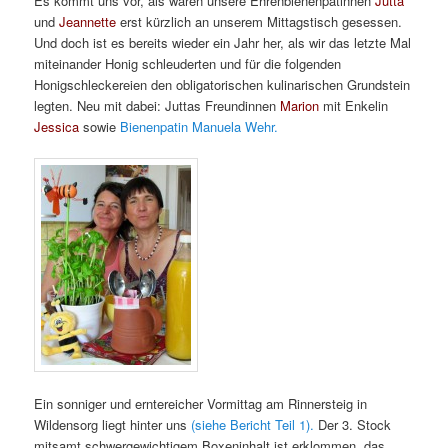
Es kommt uns vor, als wären unsere Ehrenbienenpatinnen
Jutta
und
Jeannette
erst kürzlich an unserem Mittagstisch gesessen.
Und doch ist es bereits wieder ein Jahr her, als wir das letzte Mal
miteinander Honig schleuderten und für die folgenden
Honigschleckereien den obligatorischen kulinarischen Grundstein
legten. Neu mit dabei: Juttas Freundinnen
Marion
mit Enkelin
Jessica
sowie
Bienenpatin Manuela Wehr.
Ein sonniger und erntereicher Vormittag am Rinnersteig in
Wildensorg liegt hinter uns
(siehe Bericht Teil 1).
Der 3. Stock
mitsamt schwergewichtigem Boxeninhalt ist erklommen, das