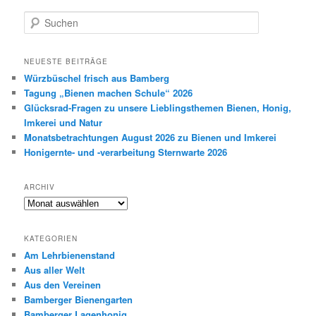
S
u
c
h
NEUESTE BEITRÄGE
e
Würzbüschel frisch aus Bamberg
n
Tagung „Bienen machen Schule“ 2026
Glücksrad-Fragen zu unsere Lieblingsthemen Bienen, Honig,
Imkerei und Natur
Monatsbetrachtungen August 2026 zu Bienen und Imkerei
Honigernte- und -verarbeitung Sternwarte 2026
ARCHIV
Archiv
KATEGORIEN
Am Lehrbienenstand
Aus aller Welt
Aus den Vereinen
Bamberger Bienengarten
Bamberger Lagenhonig