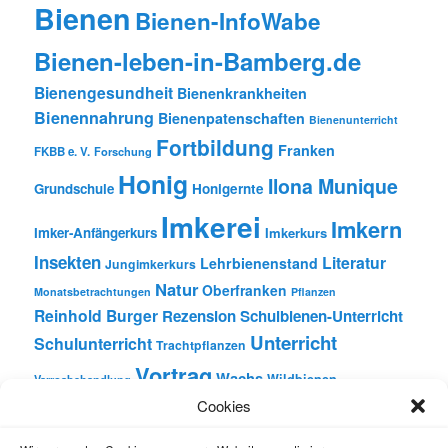
Bienen
Bienen-InfoWabe
Bienen-leben-in-Bamberg.de
Bienengesundheit
Bienenkrankheiten
Bienennahrung
Bienenpatenschaften
Bienenunterricht
Fortbildung
Franken
FKBB e. V.
Forschung
Honig
Ilona Munique
Grundschule
Honigernte
Imkerei
Imkern
Imker-Anfängerkurs
Imkerkurs
Insekten
Literatur
Lehrbienenstand
Jungimkerkurs
Natur
Oberfranken
Monatsbetrachtungen
Pflanzen
Reinhold Burger
Rezension
Schulbienen-Unterricht
Unterricht
Schulunterricht
Trachtpflanzen
Vortrag
Wachs
Wildbienen
Varroabehandlung
Cookies