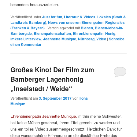
besonders herauszustellen.
Veröffentlicht unter
Just for fun
,
Literatur & Videos
,
Lokales (Stadt &
Landkreis Bamberg)
,
News von unseren Bienenpaten
,
Regionales
(Franken & Bayern)
|
Verschlagwortet mit
Bienen
,
Bienen-leben-in-
Bamberg.de
,
Bienenpatenschaften
,
Ehrenbienenpatin
,
Honig
,
Imkerei
,
Interview
,
Jeannette Munique
,
Nürnberg
,
Video
|
Schreibe
einen Kommentar
Großes Kino! Der Film zum
Bamberger Lagenhonig
„Inselstadt / Weide“
Veröffentlicht am
3. September 2017
von
Ilona
Munique
Ehrenbienenpatin Jeannette Munique,
mithin meine Schwester,
hat keine Mühen gescheut, ihrem Titel gerecht zu werden und
uns ein tolles Video zusammengeschnitzt! Herzlichen Dank für
diese wunderschöne Erinnerung an die diesjährige Ernte des