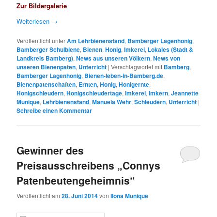
Zur Bildergalerie
Weiterlesen
→
Veröffentlicht unter
Am Lehrbienenstand
,
Bamberger Lagenhonig
,
Bamberger Schulbiene
,
Bienen
,
Honig
,
Imkerei
,
Lokales (Stadt &
Landkreis Bamberg)
,
News aus unseren Völkern
,
News von
unseren Bienenpaten
,
Unterricht
|
Verschlagwortet mit
Bamberg
,
Bamberger Lagenhonig
,
Bienen-leben-in-Bamberg.de
,
Bienenpatenschaften
,
Ernten
,
Honig
,
Honigernte
,
Honigschleudern
,
Honigschleudertage
,
Imkerei
,
Imkern
,
Jeannette
Munique
,
Lehrbienenstand
,
Manuela Wehr
,
Schleudern
,
Unterricht
|
Schreibe einen Kommentar
Gewinner des
Preisausschreibens „Connys
Patenbeutengeheimnis“
Veröffentlicht am
28. Juni 2014
von
Ilona Munique