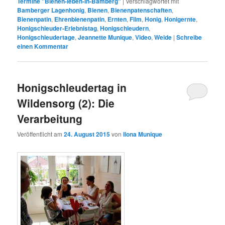
Termine "Bienen-leben-in-Bamberg"
|
Verschlagwortet mit
Bamberger Lagenhonig
,
Bienen
,
Bienenpatenschaften
,
Bienenpatin
,
Ehrenbienenpatin
,
Ernten
,
Film
,
Honig
,
Honigernte
,
Honigschleuder-Erlebnistag
,
Honigschleudern
,
Honigschleudertage
,
Jeannette Munique
,
Video
,
Weide
|
Schreibe
einen Kommentar
Honigschleudertag in
Wildensorg (2): Die
Verarbeitung
Veröffentlicht am
24. August 2015
von
Ilona Munique