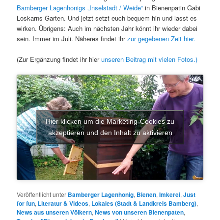
Bamberger Lagenhonigs „Inselstadt / Weide“
in Bienenpatin Gabi
Loskarns Garten. Und jetzt setzt euch bequem hin und lasst es
wirken. Übrigens: Auch im nächsten Jahr könnt ihr wieder dabei
sein. Immer im Juli. Näheres findet ihr
zur gegebenen Zeit hier.
(Zur Ergänzung findet ihr hier
unseren Beitrag mit vielen Fotos.)
Hier klicken um die Marketing-Cookies zu
akzeptieren und den Inhalt zu aktivieren
Veröffentlicht unter
Bamberger Lagenhonig
,
Bienen
,
Imkerei
,
Just
for fun
,
Literatur & Videos
,
Lokales (Stadt & Landkreis Bamberg)
,
News aus unseren Völkern
,
News von unseren Bienenpaten
,