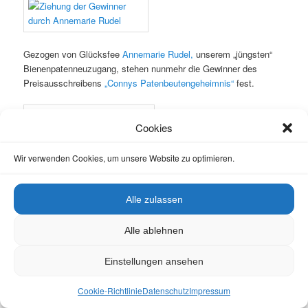
Gezogen von Glücksfee
Annemarie Rudel,
unserem „jüngsten“
Bienenpatenneuzugang, stehen nunmehr die Gewinner des
Preisausschreibens
„Connys Patenbeutengeheimnis“
fest.
Cookies
Wir verwenden Cookies, um unsere Website zu optimieren.
Ausgelobt wurde er von Bienen-leben-in-Bamberg.de und unserer
Bienenpatin
Conny Kopp,
die die tolle Bienenwohnung
künstlerisch aufwendig gestaltet hatte. Und sich dabei frug,
wie
Alle zulassen
viele Möglichkeiten
es denn nun gäbe, die Zargen (einzelne
Stockwerke einer Bienenwohnung = Beute) untereinander
Alle ablehnen
auszutauschen und dennoch eine durchgängige Mallandschaft zu
erhalten.
Einstellungen ansehen
Und erraten bzw. errechnet habe es insgesamt sieben
Cookie-Richtlinie
Datenschutz
Impressum
Teilnehmende, von denen
die ersten drei einen Hauptpreis