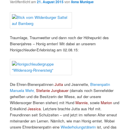
Veröffentlicht am
21. August 2015
von
Ilona Munique
Traumlage, Traumwetter und dann noch der Höhepunkt des
Bienenjahres – Honig ernten! Mit dabei an unserem
Honigschleuder-Erlebnistag am 02.08.15:
Die Ehren-Bienenpatinnen
Jutta
und Jeannette,
Bienenpatin
Manuela Wehr,
Stefanie Jungbauer
(damals noch Sennefelder
geheißen und die Besitzerin der Wiese, auf der unsere
Wildensorger Bienen stehen) mit Hund
Mannie,
sowie
Marion
und
Enkelkind
Jessica.
Letztere brachte Jutta aus Hof mit.
Freundinnen seit Schulzeiten – und jetzt im reiferen Alter erneut
miteinander am Lernen. Nämlich, wie man Honig erntet. Wobei
unsere Ehrenbienenpatin eine
Wiederholungstäterin
ist, und das