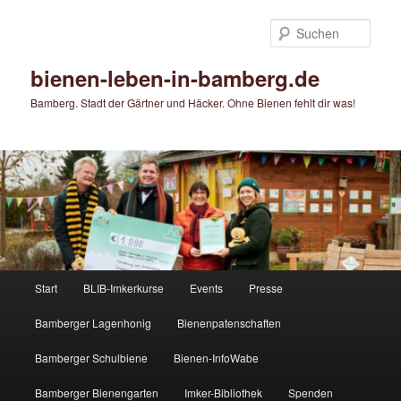
Zum
Zum
primären
sekundären
Such
Inhalt
Inhalt
springen
springen
bienen-leben-in-bamberg.de
Bamberg. Stadt der Gärtner und Häcker. Ohne Bienen fehlt dir was!
Hauptmenü
Start
BLIB-Imkerkurse
Events
Presse
Bamberger Lagenhonig
Bienenpatenschaften
Bamberger Schulbiene
Bienen-InfoWabe
Bamberger Bienengarten
Imker-Bibliothek
Spenden