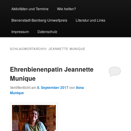
Aktivitäten und Termine
Wie helfen?
Bienenstadt-Bamberg-Umweltpreis
Literatur und Links
Impressum
Datenschutz
SCHLAGWORTARCHIV:
JEANNETTE MUNIQUE
Ehrenbienenpatin Jeannette
Munique
Veröffentlicht am
8. September 2017
von
Ilona
Munique