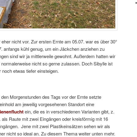
her nicht vor. Zur ersten Ernte am 05.07. war es über 30°
7. anfangs kühl genug, um ein Jäckchen anziehen zu
en sind wir ja mittlerweile gewohnt. Außerdem hatten wir
normalerweise nicht so gerne zulassen. Doch Sibylle ist
 noch etwas tiefer einsteigen.
n den Morgenstunden des Tags vor der Ernte setzte
einhold am jeweilig vorgesehenen Standort eine
ienenflucht
ein, die es in verschiedenen Varianten gibt, z.
. als Raute mit zwei Eingängen oder kreisförmig mit 16
ingängen. Jene mit zwei Plastikeinsätzen sehen wir als
her nicht so ideal an. Zu diesem Thema weiter unten mehr.