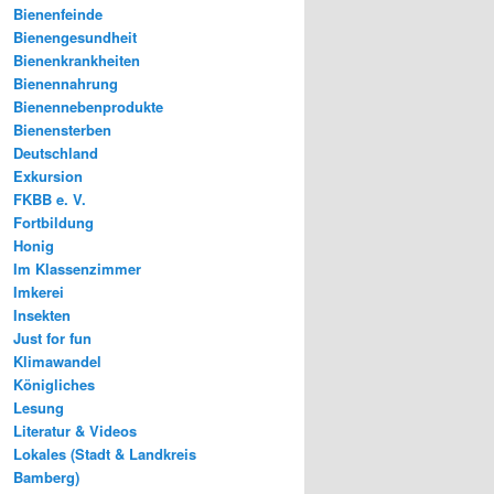
Bienenfeinde
Bienengesundheit
Bienenkrankheiten
Bienennahrung
Bienennebenprodukte
Bienensterben
Deutschland
Exkursion
FKBB e. V.
Fortbildung
Honig
Im Klassenzimmer
Imkerei
Insekten
Just for fun
Klimawandel
Königliches
Lesung
Literatur & Videos
Lokales (Stadt & Landkreis
Bamberg)