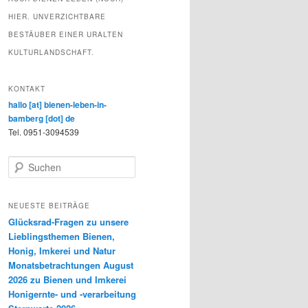
HIER. UNVERZICHTBARE
BESTÄUBER EINER URALTEN
KULTURLANDSCHAFT.
KONTAKT
hallo [at] bienen-leben-in-
bamberg [dot] de
Tel. 0951-3094539
S
u
c
h
NEUESTE BEITRÄGE
e
Glücksrad-Fragen zu unsere
n
Lieblingsthemen Bienen,
Honig, Imkerei und Natur
Monatsbetrachtungen August
2026 zu Bienen und Imkerei
Honigernte- und -verarbeitung