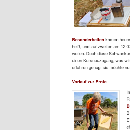
Besonderheiten
kamen heuer e
heiß, und zur zweiten am 12.0
wollen. Doch diese Schwankung
einen Kursneuzugang, was wir 
erfahren genug, sie möchte nur
Vorlauf zur Ernte
I
R
B
B
E
e