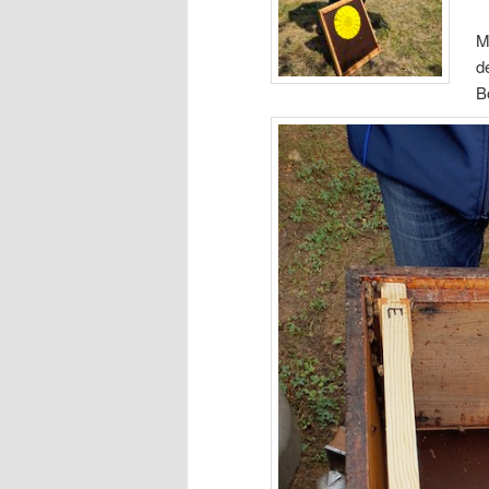
M
d
B