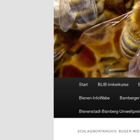
Hauptmenü
Start
BLIB-Imkerkurse
Bienen-InfoWabe
Bamberger 
Bienenstadt-Bamberg-Umweltprei
SCHLAGWORTARCHIV:
BUGER WI