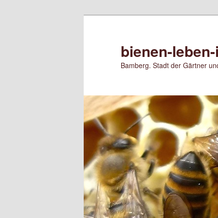
Zum
Zum
primären
sekundären
Inhalt
Inhalt
bienen-leben-
springen
springen
Bamberg. Stadt der Gärtner und