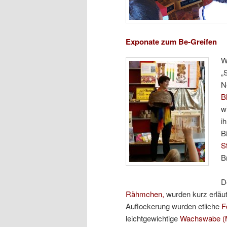
Exponate zum Be-Greifen
W
„
N
B
w
i
B
S
B
D
Rähmchen,
wurden kurz erläut
Auflockerung wurden etliche
F
leichtgewichtige
Wachswabe
(