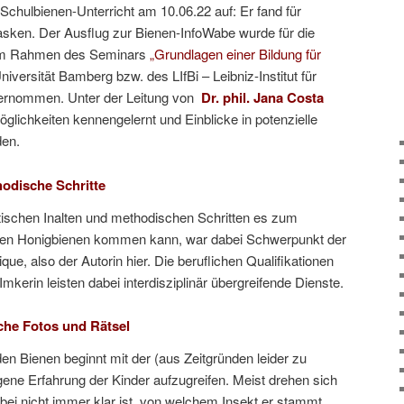
Schulbienen-Unterricht am 10.06.22 auf: Er fand für
sken. Der Ausflug zur Bienen-InfoWabe wurde für die
im Rahmen des Seminars
„Grundlagen einer Bildung für
niversität Bamberg bzw. des LIfBi – Leibniz-Institut für
ternommen. Unter der Leitung von
Dr. phil. Jana Costa
glichkeiten kennengelernt und Einblicke in potenzielle
den.
hodische Schritte
tischen Inalten und methodischen Schritten es zum
t den Honigbienen kommen kann, war dabei Schwerpunkt der
ue, also der Autorin hier. Die beruflichen Qualifikationen
mkerin leisten dabei interdisziplinär übergreifende Dienste.
sche Fotos und Rätsel
den Bienen beginnt mit der (aus Zeitgründen leider zu
gene Erfahrung der Kinder aufzugreifen. Meist drehen sich
bei nicht immer klar ist, von welchem Insekt er stammt.