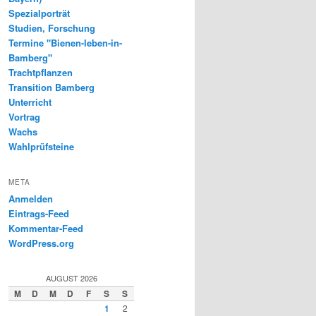
Spezialporträt
Studien, Forschung
Termine "Bienen-leben-in-
Bamberg"
Trachtpflanzen
Transition Bamberg
Unterricht
Vortrag
Wachs
Wahlprüfsteine
META
Anmelden
Eintrags-Feed
Kommentar-Feed
WordPress.org
AUGUST 2026
M
D
M
D
F
S
S
1
2