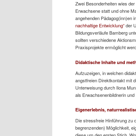
Zwei Besonderheiten wies der 
Erwachsene statt und ohne Ma
angehenden Pädagog(inn)en 
nachhaltige Entwicklung“
der U
Bildungsverläufe Bamberg un
sollten verschiedene Aktionsmö
Praxisprojekte ermöglicht wer
Didaktische Inhalte und met
Aufzuzeigen, in welchen didak
angstfreien Direktkontakt mi
Unterweisung durch Ilona Muniq
als Erwachsenenbildnerin und I
Eigenerlebnis, naturrealisti
Die stressfreie Hinführung zu 
begrenzenden) Möglichkeit, ei
diese um den ersten Stich. Wo