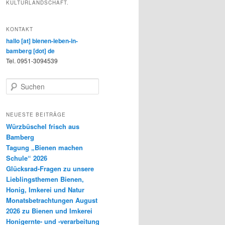
KULTURLANDSCHAFT.
KONTAKT
hallo [at] bienen-leben-in-
bamberg [dot] de
Tel. 0951-3094539
S
u
c
h
NEUESTE BEITRÄGE
e
Würzbüschel frisch aus
n
Bamberg
Tagung „Bienen machen
Schule“ 2026
Glücksrad-Fragen zu unsere
Lieblingsthemen Bienen,
Honig, Imkerei und Natur
Monatsbetrachtungen August
2026 zu Bienen und Imkerei
Honigernte- und -verarbeitung