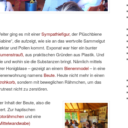
eiter ging es mit einer
Sympathiefigur,
der Plüschbiene
Sabine“, die aufzeigt, wie sie an das wertvolle Sammelgut
ektar und Pollen kommt. Exponat war hier ein bunter
lumenstrauß,
aus praktischen Gründen aus Plastik. Und
ie und wohin sie die Substanzen bringt. Nämlich mittels
hrer Honigblase – gezeigt an einem
Bienenmodel
– in eine
ienenwohnung namens
Beute.
Heute nicht mehr in einen
trohkorb,
sondern mit beweglichen Rähmchen, um das
rutnest nicht zu zerstören.
er Inhalt der Beute, also die
ert. Zur haptischen
otorähmchen
und eine
Mittelwandwabe)