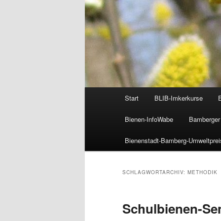
Hauptmenü
Start
BLIB-Imkerkurse
Bienen-InfoWabe
Bamberger 
Bienenstadt-Bamberg-Umweltprei
SCHLAGWORTARCHIV:
METHODIK
Schulbienen-Se