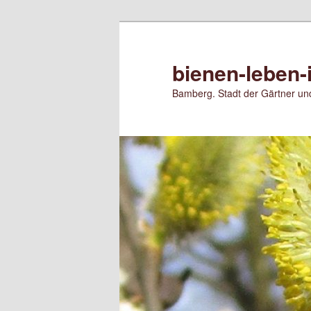
Zum
Zum
primären
sekundären
Inhalt
Inhalt
bienen-leben-
springen
springen
Bamberg. Stadt der Gärtner und