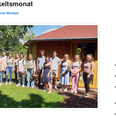
keitsmonat
lona Munique