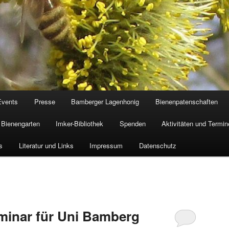
Events
Presse
Bamberger Lagenhonig
Bienenpatenschaften
Bienengarten
Imker-Bibliothek
Spenden
Aktivitäten und Termin
s
Literatur und Links
Impressum
Datenschutz
minar für Uni Bamberg