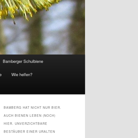
Bamberger Schulbiene
e
Wie helfen?
BAMBERG HAT NICHT NUR BIER.
AUCH BIENEN LEBEN (NOCH)
HIER. UNVERZICHTBARE
BESTÄUBER EINER URALTEN