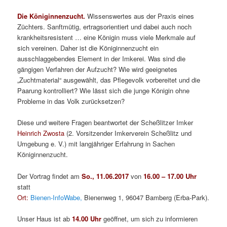
Die Königinnenzucht.
Wissenswertes aus der Praxis eines
Züchters. Sanftmütig, ertragsorientiert und dabei auch noch
krankheitsresistent … eine Königin muss viele Merkmale auf
sich vereinen. Daher ist die Königinnenzucht ein
ausschlaggebendes Element in der Imkerei. Was sind die
gängigen Verfahren der Aufzucht? Wie wird geeignetes
„Zuchtmaterial“ ausgewählt, das Pflegevolk vorbereitet und die
Paarung kontrolliert? Wie lässt sich die junge Königin ohne
Probleme in das Volk zurücksetzen?
Diese und weitere Fragen beantwortet der Scheßlitzer Imker
Heinrich Zwosta
(2. Vorsitzender Imkerverein Scheßlitz und
Umgebung e. V.) mit langjähriger Erfahrung in Sachen
Königinnenzucht.
Der Vortrag findet am
So., 11.06.2017
von
16.00 – 17.00 Uhr
statt
Ort:
Bienen-InfoWabe,
Bienenweg 1, 96047 Bamberg (Erba-Park).
Unser Haus ist ab
14.00 Uhr
geöffnet, um sich zu informieren