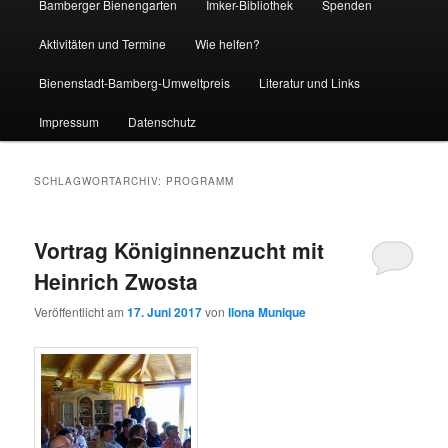
Bamberger Bienengarten
Imker-Bibliothek
Spenden
Aktivitäten und Termine
Wie helfen?
Bienenstadt-Bamberg-Umweltpreis
Literatur und Links
Impressum
Datenschutz
SCHLAGWORTARCHIV:
PROGRAMM
Vortrag Königinnenzucht mit
Heinrich Zwosta
Veröffentlicht am
17. Juni 2017
von
Ilona Munique