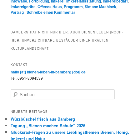
InfoWabe
,
Fortbildung
,
Imkerei
,
Imkereiausstattung
,
Imkereibedarf
,
Imkereigeräte
,
Offenes Haus
,
Programm
,
Simone Machinek
,
Vortrag
|
Schreibe einen Kommentar
BAMBERG HAT NICHT NUR BIER. AUCH BIENEN LEBEN (NOCH)
HIER. UNVERZICHTBARE BESTÄUBER EINER URALTEN
KULTURLANDSCHAFT.
KONTAKT
hallo [at] bienen-leben-in-bamberg [dot] de
Tel. 0951-3094539
S
u
c
h
NEUESTE BEITRÄGE
e
Würzbüschel frisch aus Bamberg
n
Tagung „Bienen machen Schule“ 2026
Glücksrad-Fragen zu unsere Lieblingsthemen Bienen, Honig,
Imkerei und Natur