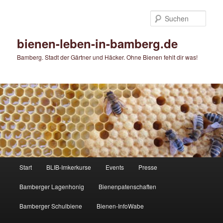
Zum
Zum
primären
sekundären
Such
Inhalt
Inhalt
springen
springen
bienen-leben-in-bamberg.de
Bamberg. Stadt der Gärtner und Häcker. Ohne Bienen fehlt dir was!
Hauptmenü
Start
BLIB-Imkerkurse
Events
Presse
Bamberger Lagenhonig
Bienenpatenschaften
Bamberger Schulbiene
Bienen-InfoWabe