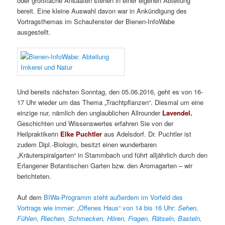
oder großfläche Ansaaten stehen in einer eigenen Abteilung
bereit. Eine kleine Auswahl davon war in Ankündigung des
Vortragsthemas im Schaufenster der Bienen-InfoWabe
ausgestellt.
Und bereits nächsten Sonntag, den 05.06.2016, geht es von 16-
17 Uhr wieder um das Thema „Trachtpflanzen“. Diesmal um eine
einzige nur, nämlich den unglaublichen Allrounder
Lavendel.
Geschichten und Wissenswertes erfahren Sie von der
Heilpraktikerin
Elke Puchtler
aus Adelsdorf. Dr. Puchtler ist
zudem Dipl.-Biologin, besitzt einen wunderbaren
„Kräuterspiralgarten“ in Stammbach und führt alljährlich durch den
Erlangener Botantischen Garten bzw. den Aromagarten – wir
berichteten.
Auf dem
BIWa-Programm steht außerdem im Vorfeld des
Vortrags wie immer: „Offenes Haus“ von 14 bis 16 Uhr:
Sehen,
Fühlen, Riechen, Schmecken, Hören, Fragen, Rätseln, Basteln,