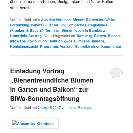
über alles rund um Bienen, Honig, Imkerei und Natur. Kaffee
steht bereit.
Veröffentlicht unter
Aus den Vereinen
,
Bienen
,
Bienen-InfoWabe
,
Fortbildung
,
Imkerei
,
Just for fun
,
Königliches
,
Regionales
(Franken & Bayern)
,
Termine "Bienen-leben-in-Bamberg"
,
Unterricht
,
Vortrag
|
Verschlagwortet mit
Bamberg
,
Bienen
,
Bienen-
InfoWabe
,
Fortbildung
,
Heinrich Zwosta
,
Imkerei
,
Imkern
,
Königinnenzucht
,
Programm
,
Vortrag
|
Schreibe einen Kommentar
Einladung Vortrag
„Bienenfreundliche Blumen
in Garten und Balkon“ zur
BIWa-Sonntagsöffnung
Veröffentlicht am
24. April 2017
von
Ilona Munique