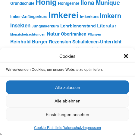
Honig
Ilona Munique
Grundschule
Honigernte
Imkerei
Imkern
Imker-Anfängerkurs
Imkerkurs
Insekten
Literatur
Lehrbienenstand
Jungimkerkurs
Natur
Oberfranken
Monatsbetrachtungen
Pflanzen
Reinhold Burger
Rezension
Schulbienen-Unterricht
Unterricht
Schulunterricht
Trachtpflanzen
Cookies
Vortrag
Wachs
Wildbienen
Varroabehandlung
Wir verwenden Cookies, um unsere Website zu optimieren.
Alle zulassen
Datenschutz
Stolz präsentiert von WordPress
Alle ablehnen
Einstellungen ansehen
Cookie-Richtlinie
Datenschutz
Impressum