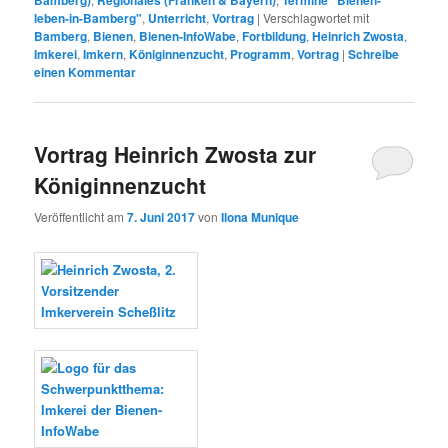
Bamberg)
Regionales (Franken & Bayern)
Termine "Bienen-
leben-in-Bamberg"
,
Unterricht
,
Vortrag
|
Verschlagwortet mit
Bamberg
,
Bienen
,
Bienen-InfoWabe
,
Fortbildung
,
Heinrich Zwosta
,
Imkerei
,
Imkern
,
Königinnenzucht
,
Programm
,
Vortrag
|
Schreibe
einen Kommentar
Vortrag Heinrich Zwosta zur
Königinnenzucht
Veröffentlicht am
7. Juni 2017
von
Ilona Munique