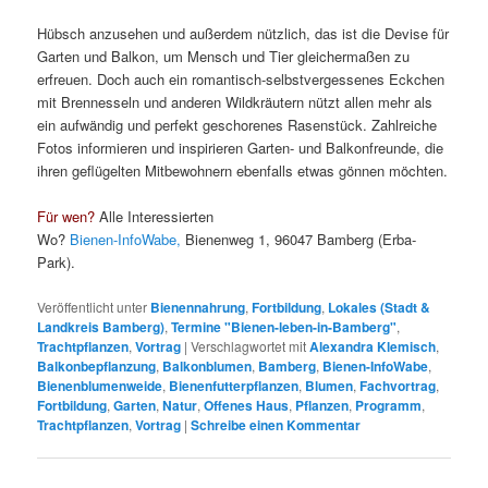
Hübsch anzusehen und außerdem nützlich, das ist die Devise für
Garten und Balkon, um Mensch und Tier gleichermaßen zu
erfreuen. Doch auch ein romantisch-selbstvergessenes Eckchen
mit Brennesseln und anderen Wildkräutern nützt allen mehr als
ein aufwändig und perfekt geschorenes Rasenstück. Zahlreiche
Fotos informieren und inspirieren Garten- und Balkonfreunde, die
ihren geflügelten Mitbewohnern ebenfalls etwas gönnen möchten.
Für wen?
Alle Interessierten
Wo?
Bienen-InfoWabe,
Bienenweg 1, 96047 Bamberg (Erba-
Park).
Veröffentlicht unter
Bienennahrung
,
Fortbildung
,
Lokales (Stadt &
Landkreis Bamberg)
,
Termine "Bienen-leben-in-Bamberg"
,
Trachtpflanzen
,
Vortrag
|
Verschlagwortet mit
Alexandra Klemisch
,
Balkonbepflanzung
,
Balkonblumen
,
Bamberg
,
Bienen-InfoWabe
,
Bienenblumenweide
,
Bienenfutterpflanzen
,
Blumen
,
Fachvortrag
,
Fortbildung
,
Garten
,
Natur
,
Offenes Haus
,
Pflanzen
,
Programm
,
Trachtpflanzen
,
Vortrag
|
Schreibe einen Kommentar