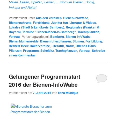
Malen, Lesen, Spielen, Lernen … rund um Bienen, Honig,
Imkerei und Natur!
Veröffentlicht unter
Aus den Vereinen
,
Bienen-InfoWabe
,
Bienennahrung
,
Fortbildung
,
Just for fun
,
Literatur & Videos
,
Lokales (Stadt & Landkreis Bamberg)
,
Regionales (Franken &
Bayern)
,
Termine "Bienen-leben-in-Bamberg"
,
Trachtpflanzen
,
Vortrag
|
Verschlagwortet mit
Bamberg
,
Bienen-InfoWabe
,
Bienenblumenweide
,
Bienenfutterpflanzen
,
Blumen
,
Fortbildung
,
Herbert Beck
,
Imkervereine
,
Literatur
,
Natur
,
Offenes Haus
,
Pflanzen
,
Programm
,
Scheßlitz
,
Trachtpflanzen
,
Vortrag
|
Schreibe
einen Kommentar
Gelungener Programmstart
2016 der Bienen-InfoWabe
Veröffentlicht am
7. April 2016
von
Ilona Munique