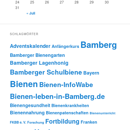
24
25
26
27
28
29
30
31
« Juli
SCHLAGWÖRTER
Bamberg
Adventskalender
Anfängerkurs
Bamberger Bienengarten
Bamberger Lagenhonig
Bamberger Schulbiene
Bayern
Bienen
Bienen-InfoWabe
Bienen-leben-in-Bamberg.de
Bienengesundheit
Bienenkrankheiten
Bienennahrung
Bienenpatenschaften
Bienenunterricht
Fortbildung
Franken
FKBB e. V.
Forschung