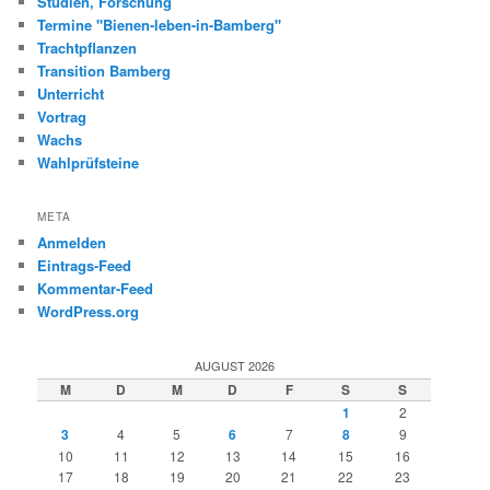
Studien, Forschung
Termine "Bienen-leben-in-Bamberg"
Trachtpflanzen
Transition Bamberg
Unterricht
Vortrag
Wachs
Wahlprüfsteine
META
Anmelden
Eintrags-Feed
Kommentar-Feed
WordPress.org
AUGUST 2026
M
D
M
D
F
S
S
1
2
3
4
5
6
7
8
9
10
11
12
13
14
15
16
17
18
19
20
21
22
23