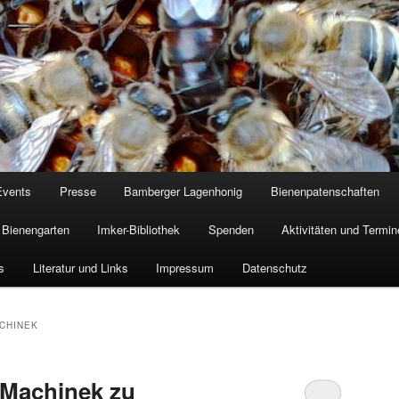
Events
Presse
Bamberger Lagenhonig
Bienenpatenschaften
Bienengarten
Imker-Bibliothek
Spenden
Aktivitäten und Termin
s
Literatur und Links
Impressum
Datenschutz
CHINEK
 Machinek zu