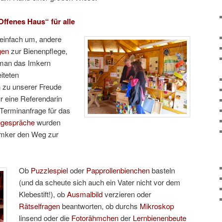
Offenes Haus“ für alle
einfach um, andere
gen
zur Bienenpflege,
 man das Imkern
iteten
zu unserer Freude
r eine Referendarin
r Terminanfrage für das
hgespräche
wurden
e Imker den Weg zur
Ob
Puzzlespiel
oder
Papprollenbienchen
basteln
(und da scheute sich auch ein Vater nicht vor dem
Klebestift!), ob
Ausmalbild
verzieren oder
Rätselfragen
beantworten, ob durchs
Mikroskop
linsend oder die
Fotorähmchen
der
Lernbienenbeute