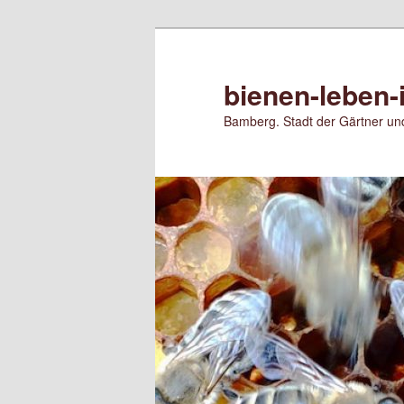
Zum
Zum
primären
sekundären
Inhalt
Inhalt
bienen-leben-
springen
springen
Bamberg. Stadt der Gärtner und