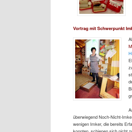
Vortrag mit Schwerpunkt Im
A
M
H
E
z
s
d
B
g
A
überwiegend Noch-Nicht-Imker
wenigen Imker, die bereits Er
konnten, schienen sich nicht z