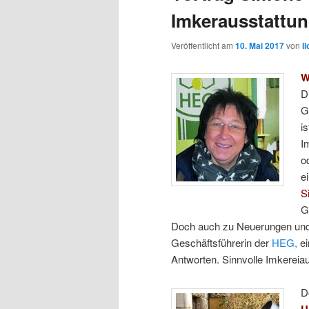
Imkerausstattu
Veröffentlicht am
10. Mai 2017
von
I
W
D
G
i
I
o
e
S
G
Doch auch zu Neuerungen und f
Geschäftsführerin der
HEG,
ei
Antworten. Sinnvolle Imkereia
D
U