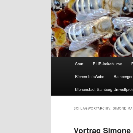
Hauptmenü
Start
BLIB-Imkerkurse
Bienen-InfoWabe
Bamberger 
Bienenstadt-Bamberg-Umweltprei
SCHLAGWORTARCHIV:
SIMONE MA
Vortrag Simone