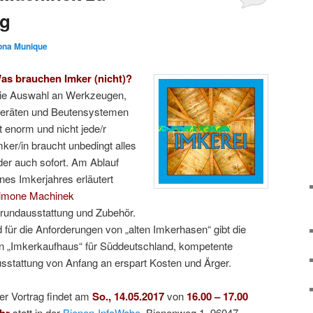
ng
lona Munique
as brauchen Imker (nicht)?
ie Auswahl an Werkzeugen,
eräten und Beutensystemen
st enorm und nicht jede/r
mker/in braucht unbedingt alles
der auch sofort. Am Ablauf
ines Imkerjahres erläutert
imone Machinek
rundausstattung und Zubehör.
ür die Anforderungen von „alten Imkerhasen“ gibt die
n „Imkerkaufhaus“ für Süddeutschland, kompetente
usstattung von Anfang an erspart Kosten und Ärger.
er Vortrag findet am
So., 14.05.2017
von
16.00 – 17.00
hr
statt in der
Bienen-InfoWabe,
Bienenweg 1, 96047