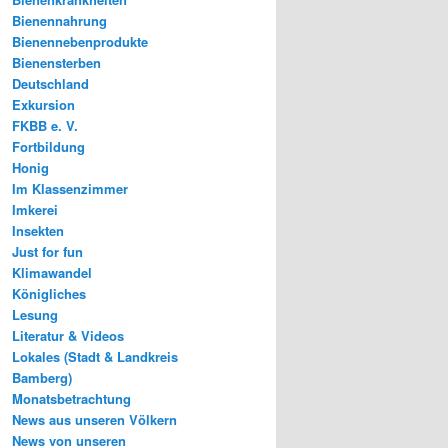
Bienennahrung
Bienennebenprodukte
Bienensterben
Deutschland
Exkursion
FKBB e. V.
Fortbildung
Honig
Im Klassenzimmer
Imkerei
Insekten
Just for fun
Klimawandel
Königliches
Lesung
Literatur & Videos
Lokales (Stadt & Landkreis
Bamberg)
Monatsbetrachtung
News aus unseren Völkern
News von unseren