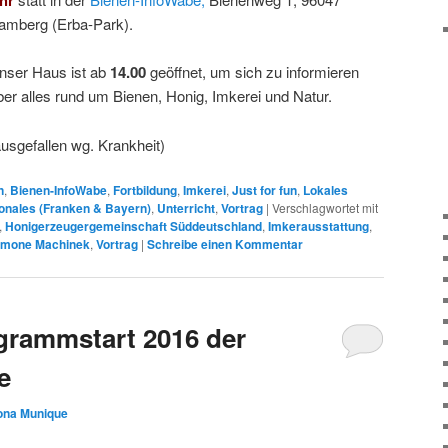
amberg (Erba-Park).
nser Haus ist ab
14.00
geöffnet, um sich zu informieren
ber alles rund um Bienen, Honig, Imkerei und Natur.
ausgefallen wg. Krankheit)
n
,
Bienen-InfoWabe
,
Fortbildung
,
Imkerei
,
Just for fun
,
Lokales
onales (Franken & Bayern)
,
Unterricht
,
Vortrag
|
Verschlagwortet mit
,
Honigerzeugergemeinschaft Süddeutschland
,
Imkerausstattung
,
imone Machinek
,
Vortrag
|
Schreibe einen Kommentar
grammstart 2016 der
e
lona Munique