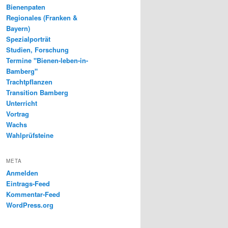
Bienenpaten
Regionales (Franken &
Bayern)
Spezialporträt
Studien, Forschung
Termine "Bienen-leben-in-
Bamberg"
Trachtpflanzen
Transition Bamberg
Unterricht
Vortrag
Wachs
Wahlprüfsteine
META
Anmelden
Eintrags-Feed
Kommentar-Feed
WordPress.org