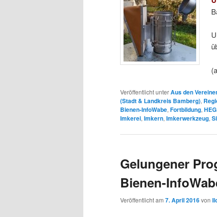
B
U
ü
(
Veröffentlicht unter
Aus den Vereine
(Stadt & Landkreis Bamberg)
,
Regi
Bienen-InfoWabe
,
Fortbildung
,
HEG
Imkerei
,
Imkern
,
Imkerwerkzeug
,
S
Gelungener Pro
Bienen-InfoWab
Veröffentlicht am
7. April 2016
von
I