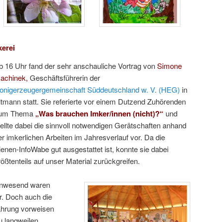
kerei
b 16 Uhr fand der sehr anschauliche Vortrag von
Simone
achinek,
Geschäftsführerin der
onigerzeugergemeinschaft Süddeutschland w. V. (HEG)
in
ltmann statt. Sie referierte vor einem Dutzend Zuhörenden
um Thema
„Was
brauchen Imker/innen (nicht)?“
und
tellte dabei die sinnvoll notwendigen Gerätschaften anhand
er imkerlichen Arbeiten im Jahresverlauf vor. Da die
ienen-InfoWabe gut ausgestattet ist, konnte sie dabei
rößtenteils auf unser Material zurückgreifen.
nwesend waren
. Doch auch die
fahrung vorweisen
u langweilen.