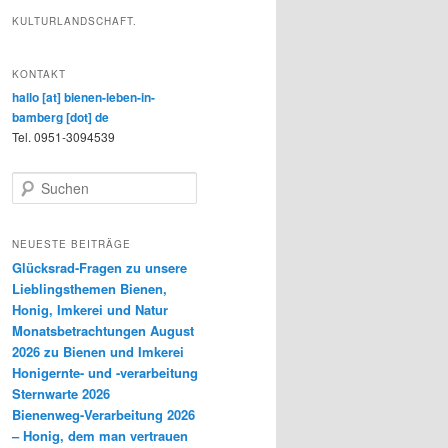
KULTURLANDSCHAFT.
KONTAKT
hallo [at] bienen-leben-in-
bamberg [dot] de
Tel. 0951-3094539
S
u
c
h
NEUESTE BEITRÄGE
e
Glücksrad-Fragen zu unsere
n
Lieblingsthemen Bienen,
Honig, Imkerei und Natur
Monatsbetrachtungen August
2026 zu Bienen und Imkerei
Honigernte- und -verarbeitung
Sternwarte 2026
Bienenweg-Verarbeitung 2026
– Honig, dem man vertrauen