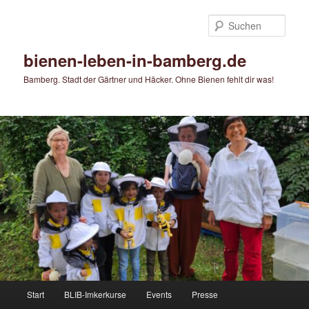
Zum
Zum
primären
sekundären
Such
Inhalt
Inhalt
springen
springen
bienen-leben-in-bamberg.de
Bamberg. Stadt der Gärtner und Häcker. Ohne Bienen fehlt dir was!
Hauptmenü
Start
BLIB-Imkerkurse
Events
Presse