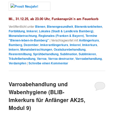
Mi
.,
31.12.25, ab 23.00 Uhr,
Funkensprüh’n am Feuerkorb
Veröffentlicht unter
Bienen
,
Bienengesundheit
,
Bienenkrankheiten
,
Fortbildung
,
Imkerei
,
Lokales (Stadt & Landkreis Bamberg)
,
Monatsbetrachtung
,
Regionales (Franken & Bayern)
,
Termine
"Bienen-leben-in-Bamberg"
|
Verschlagwortet mit
Anfängerkurs
,
Bamberg
,
Dezember
,
Imkeranfängerkurs
,
Imkerei
,
Imkerkurs
,
Imkern
,
Monatsbetrachtungen
,
Oxalsäurebehandlung
,
Restentmilbung
,
Sprühbehandlung
,
Sublimation
,
Sublimieren
,
Träufelbehandlung
,
Varroa
,
Varroa destructor
,
Varroabehandlung
,
Verdampfen
|
Schreibe einen Kommentar
Varroabehandlung und
Wabenhygiene (BLIB-
Imkerkurs für Anfänger AK25,
Modul 9)