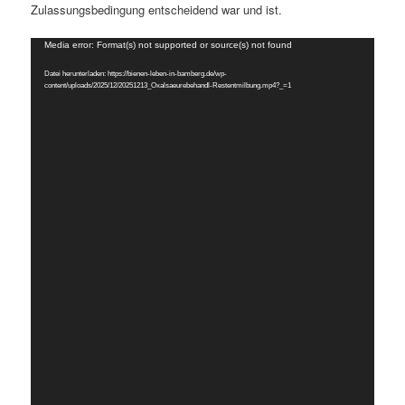
Zulassungsbedingung entscheidend war und ist.
Video-
Media error: Format(s) not supported or source(s) not found
Player
Datei herunterladen: https://bienen-leben-in-bamberg.de/wp-
content/uploads/2025/12/20251213_Oxalsaeurebehandl-Restentmilbung.mp4?_=1