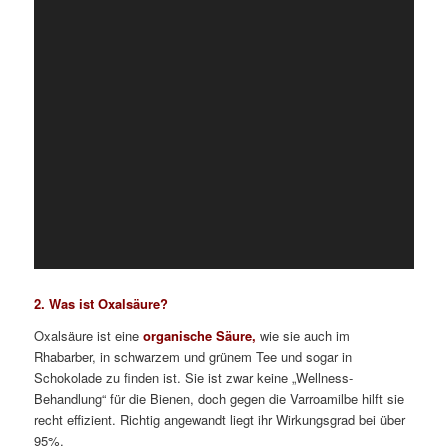
2. Was ist Oxalsäure?
Oxalsäure ist eine
organische Säure,
wie sie auch im
Rhabarber, in schwarzem und grünem Tee und sogar in
Schokolade zu finden ist. Sie ist zwar keine „Wellness-
Behandlung“ für die Bienen, doch gegen die Varroamilbe hilft sie
recht effizient. Richtig angewandt liegt ihr Wirkungsgrad bei über
95%.