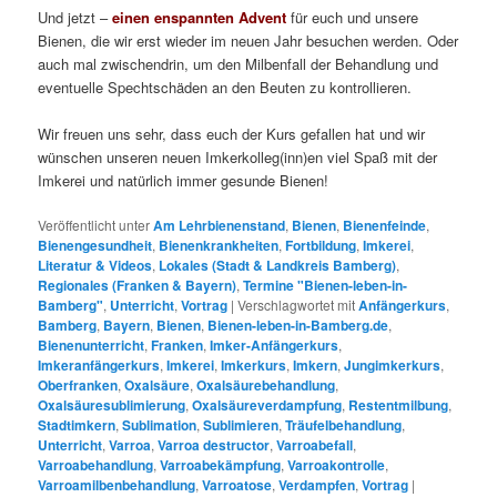
Und jetzt –
einen enspannten Advent
für euch und unsere
Bienen, die wir erst wieder im neuen Jahr besuchen werden. Oder
auch mal zwischendrin, um den Milbenfall der Behandlung und
eventuelle Spechtschäden an den Beuten zu kontrollieren.
Wir freuen uns sehr, dass euch der Kurs gefallen hat und wir
wünschen unseren neuen Imkerkolleg(inn)en viel Spaß mit der
Imkerei und natürlich immer gesunde Bienen!
Veröffentlicht unter
Am Lehrbienenstand
,
Bienen
,
Bienenfeinde
,
Bienengesundheit
,
Bienenkrankheiten
,
Fortbildung
,
Imkerei
,
Literatur & Videos
,
Lokales (Stadt & Landkreis Bamberg)
,
Regionales (Franken & Bayern)
,
Termine "Bienen-leben-in-
Bamberg"
,
Unterricht
,
Vortrag
|
Verschlagwortet mit
Anfängerkurs
,
Bamberg
,
Bayern
,
Bienen
,
Bienen-leben-in-Bamberg.de
,
Bienenunterricht
,
Franken
,
Imker-Anfängerkurs
,
Imkeranfängerkurs
,
Imkerei
,
Imkerkurs
,
Imkern
,
Jungimkerkurs
,
Oberfranken
,
Oxalsäure
,
Oxalsäurebehandlung
,
Oxalsäuresublimierung
,
Oxalsäureverdampfung
,
Restentmilbung
,
Stadtimkern
,
Sublimation
,
Sublimieren
,
Träufelbehandlung
,
Unterricht
,
Varroa
,
Varroa destructor
,
Varroabefall
,
Varroabehandlung
,
Varroabekämpfung
,
Varroakontrolle
,
Varroamilbenbehandlung
,
Varroatose
,
Verdampfen
,
Vortrag
|