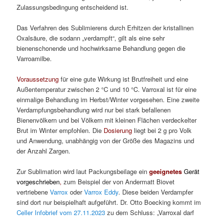
Zulassungsbedingung entscheidend ist.
Das Verfahren des Sublimierens durch Erhitzen der kristallinen
Oxalsäure, die sodann „verdampft“, gilt als eine sehr
bienenschonende und hochwirksame Behandlung gegen die
Varroamilbe.
Voraussetzung
für eine gute Wirkung ist Brutfreiheit und eine
Außentemperatur zwischen 2 °C und 10 °C. Varroxal ist für eine
einmalige Behandlung im Herbst/Winter vorgesehen. Eine zweite
Verdampfungsbehandlung wird nur bei stark befallenen
Bienenvölkern und bei Völkern mit kleinen Flächen verdeckelter
Brut im Winter empfohlen. Die
Dosierung
liegt bei 2 g pro Volk
und Anwendung, unabhängig von der Größe des Magazins und
der Anzahl Zargen.
Zur Sublimation wird laut Packungsbeilage ein
geeignetes
Gerät
vorgeschrieben
,
zum Beispiel der von Andermatt Biovet
vertriebene
Varrox
oder
Varrox Eddy
. Diese beiden Verdampfer
sind dort nur beispielhaft aufgeführt. Dr. Otto Boecking kommt im
Celler Infobrief vom 27.11.2023
zu dem Schluss: „Varroxal darf