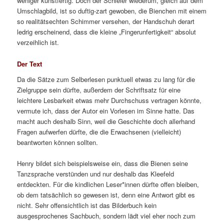
weniger kunstfertig. Doch der Schleier wiederum, gleich auf dem
Umschlagbild, ist so duftig-zart gewoben, die Bienchen mit einem
so realitätsechten Schimmer versehen, der Handschuh derart
ledrig erscheinend, dass die kleine „Fingerunfertigkeit“ absolut
verzeihlich ist.
Der Text
Da die Sätze zum Selberlesen punktuell etwas zu lang für die
Zielgruppe sein dürfte, außerdem der Schriftsatz für eine
leichtere Lesbarkeit etwas mehr Durchschuss vertragen könnte,
vermute ich, dass der Autor ein Vorlesen im Sinne hatte. Das
macht auch deshalb Sinn, weil die Geschichte doch allerhand
Fragen aufwerfen dürfte, die die Erwachsenen (vielleicht)
beantworten können sollten.
Henry bildet sich beispielsweise ein, dass die Bienen seine
Tanzsprache verstünden und nur deshalb das Kleefeld
entdeckten. Für die kindlichen Leser*innen dürfte offen bleiben,
ob dem tatsächlich so gewesen ist, denn eine Antwort gibt es
nicht. Sehr offensichtlich ist das Bilderbuch kein
ausgesprochenes Sachbuch, sondern lädt viel eher noch zum