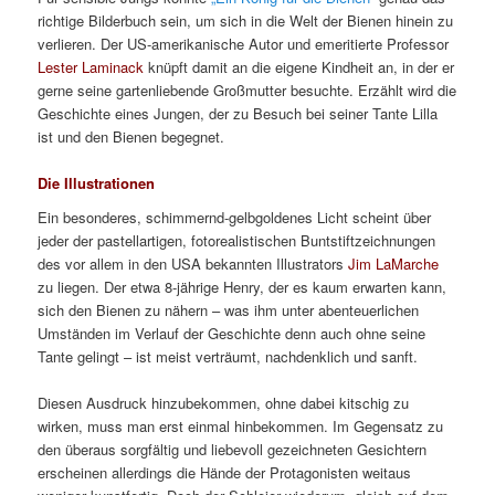
richtige Bilderbuch sein, um sich in die Welt der Bienen hinein zu
verlieren. Der US-amerikanische Autor und emeritierte Professor
Lester Laminack
knüpft damit an die eigene Kindheit an, in der er
gerne seine gartenliebende Großmutter besuchte. Erzählt wird die
Geschichte eines Jungen, der zu Besuch bei seiner Tante Lilla
ist und den Bienen begegnet.
Die Illustrationen
Ein besonderes, schimmernd-gelbgoldenes Licht scheint über
jeder der pastellartigen, fotorealistischen Buntstiftzeichnungen
des vor allem in den USA bekannten Illustrators
Jim LaMarche
zu liegen. Der etwa 8-jährige Henry, der es kaum erwarten kann,
sich den Bienen zu nähern – was ihm unter abenteuerlichen
Umständen im Verlauf der Geschichte denn auch ohne seine
Tante gelingt – ist meist verträumt, nachdenklich und sanft.
Diesen Ausdruck hinzubekommen, ohne dabei kitschig zu
wirken, muss man erst einmal hinbekommen. Im Gegensatz zu
den überaus sorgfältig und liebevoll gezeichneten Gesichtern
erscheinen allerdings die Hände der Protagonisten weitaus