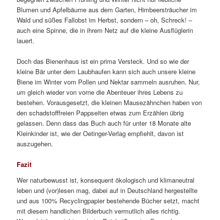
Blumen und Apfelbäume aus dem Garten, Himbeersträucher im
Wald und süßes Fallobst im Herbst, sondern – oh, Schreck! –
auch eine Spinne, die in ihrem Netz auf die kleine Ausflüglerin
lauert.
Doch das Bienenhaus ist ein prima Versteck. Und so wie der
kleine Bär unter dem Laubhaufen kann sich auch unsere kleine
Biene im Winter vom Pollen und Nektar sammeln ausruhen. Nur,
um gleich wieder von vorne die Abenteuer ihres Lebens zu
bestehen. Vorausgesetzt, die kleinen Mausezähnchen haben von
den schadstofffreien Pappseiten etwas zum Erzählen übrig
gelassen. Denn dass das Buch auch für unter 18 Monate alte
Kleinkinder ist, wie der Oetinger-Verlag empfiehlt, davon ist
auszugehen.
Fazit
Wer naturbewusst ist, konsequent ökologisch und klimaneutral
leben und (vor)lesen mag, dabei auf in Deutschland hergestellte
und aus 100% Recyclingpapier bestehende Bücher setzt, macht
mit diesem handlichen Bilderbuch vermutlich alles richtig.