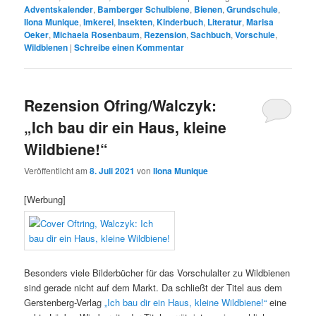
Adventskalender
,
Bamberger Schulbiene
,
Bienen
,
Grundschule
,
Ilona Munique
,
Imkerei
,
Insekten
,
Kinderbuch
,
Literatur
,
Marisa
Oeker
,
Michaela Rosenbaum
,
Rezension
,
Sachbuch
,
Vorschule
,
Wildbienen
|
Schreibe einen Kommentar
Rezension Ofring/Walczyk:
„Ich bau dir ein Haus, kleine
Wildbiene!“
Veröffentlicht am
8. Juli 2021
von
Ilona Munique
[Werbung]
Besonders viele Bilderbücher für das Vorschulalter zu Wildbienen
sind gerade nicht auf dem Markt. Da schließt der Titel aus dem
Gerstenberg-Verlag
„Ich bau dir ein Haus, kleine Wildbiene!“
eine