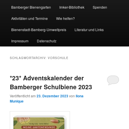
Bamberger Bienengarten
Imker-Bibliothek
Spenden
Aktivitäten und Termine
Wie helfen?
Bienenstadt-Bamberg-Umweltpreis
Literatur und Links
Impressum
Datenschutz
SCHLAGWORTARCHIV:
VORSCHULE
*23* Adventskalender der
Bamberger Schulbiene 2023
Veröffentlicht am
23. Dezember 2023
von
Ilona
Munique