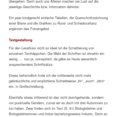
übergehen. Doch auch uns Älteren machen sie Lust auf die
jeweilige Geschichte bzw. Information dahinter.
Ein paar kindgerecht einfache Tabellen, die Querschnittzeichnung
einer Biene und die Grafiken zu Rund- und Schwänzeltanz
ergänzen das Fotoangebot.
Textgestaltung
Für den Lesefluss nicht so ideal ist die Schattierung von
einzelnen Texthäppchen. Die Wahl der Schriften ist ohnehin ein
wenig … nun ja, uninspiriert, da gäbe es heute wesentlich
ansprechendere Schriftsätze.
Etwas befremdlich finde ich die mittlerweile nicht mehr
gebräuchliche und empfohlene Schreibweise „ihr“, „euch“, „dich“
etc. in Großschreibung.
Ebenfalls etwas irritierend ist das nicht durchgehende, sondern
nur punktuelle Gendern, zumal wir es doch mit drei Autorinnen zu
tun haben. Zwar finden sich im Text (S. 61) Biologielehrer und
Biologielehrerinnen und Imker beziehungsweise Imkerin. Doch an