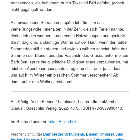
Vorlesenden, die behutsam durch Text und Bild geführt, jedoch
nicht gegängelt werden.
Als erwachsene Betrachterin spüre ich förmlich das
verheißungsvolle Innehalten in der Zeit, die sich Ferien nannte,
rieche ich den warmen, knarzenden Holzschuppen und genieße
die mittägliche, andächtige Wärme auf der Haut, wenn der heiße
Sommertag still zu stehen und ewig zu währen scheint, höre das
Summen der Bienen und das Rascheln des Grases unter meinen
Barfüßen, spüre die glückliche Müdigkeit eines verzauberten, mit
reichlich Abenteuer gesegneten Tages und … ach, ja, … lasst
uns auch im Winter ein bisschen Sommer verschenken! Ab
damit unter den Weihnachtsbaum!
Ein König für die Bienen / Laminack, Lester; Jim LaMarche.
Glarus
:
Baeschlin Verlag.
2022. 40 S. ISBN
978-3038930440.
Im Bestand unserer
Imker-Bibliothek.
Veröffentlicht unter
Bamberger Schulbiene
,
Bienen
,
Imkerei
,
Just
for fun
,
Literatur & Videos
|
Verschlagwortet mit
Adventskalender
,