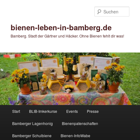
Zum
Zum
primären
sekundären
Such
Inhalt
Inhalt
springen
springen
bienen-leben-in-bamberg.de
Bamberg. Stadt der Gärtner und Häcker. Ohne Bienen fehlt dir was!
Hauptmenü
Start
BLIB-Imkerkurse
Events
Presse
Bamberger Lagenhonig
Bienenpatenschaften
Bamberger Schulbiene
Bienen-InfoWabe