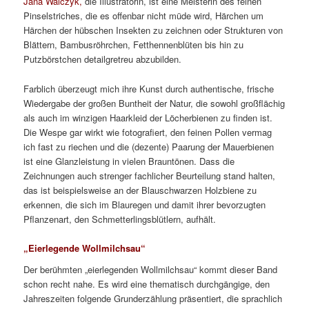
Jana Walczyk,
die Illustratorin, ist eine Meisterin des feinen
Pinselstriches, die es offenbar nicht müde wird, Härchen um
Härchen der hübschen Insekten zu zeichnen oder Strukturen von
Blättern, Bambusröhrchen, Fetthennenblüten bis hin zu
Putzbörstchen detailgretreu abzubilden.
Farblich überzeugt mich ihre Kunst durch authentische, frische
Wiedergabe der großen Buntheit der Natur, die sowohl großflächig
als auch im winzigen Haarkleid der Löcherbienen zu finden ist.
Die Wespe gar wirkt wie fotografiert, den feinen Pollen vermag
ich fast zu riechen und die (dezente) Paarung der Mauerbienen
ist eine Glanzleistung in vielen Brauntönen. Dass die
Zeichnungen auch strenger fachlicher Beurteilung stand halten,
das ist beispielsweise an der Blauschwarzen Holzbiene zu
erkennen, die sich im Blauregen und damit ihrer bevorzugten
Pflanzenart, den Schmetterlingsblütlern, aufhält.
„Eierlegende Wollmilchsau“
Der berühmten „eierlegenden Wollmilchsau“ kommt dieser Band
schon recht nahe. Es wird eine thematisch durchgängige, den
Jahreszeiten folgende Grunderzählung präsentiert, die sprachlich