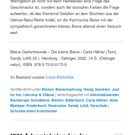
Wenngleich es nicht nur beim Reinbeißen eine Frage des
Geschmacks ist, sondern auch die stumpfen Farben die Frage
aufwerfen, ob das Kleinkind Gefallen an dem Büchlein aus der
Oetiner-Natur-Reihe findet, ist die rhytmische Reise mit der
sympathisch gezeichneten kleinen Biene allemal einen Versuch
wert.
Meine Gartenfreunde – Die kleine Biene / Carla Häfner (Text),
Sandy Lohß (Ill.). Hamburg : Oetinger. 2022. 14 S. (Oetinger
natur). ISBN 978-3-7512-0173-5
Im Bestand unserer
Imker-Bibliothek.
Veröffentlicht unter
Bienen
,
Bienennahrung
,
Honig
,
Insekten
,
Just
for fun
,
Literatur & Videos
|
Verschlagwortet mit
Adventskalender
,
Bamberger Schulbiene
,
Bienen
,
Bilderbuch
,
Carla Häfner
,
Ilona
Munique
,
Kinderbuch
,
Rezension
,
Sandy Lohß
,
Vorschule
|
Schreibe einen Kommentar