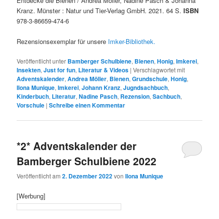
Entdecke die Bienen / Andrea Möller, Nadine Pasch & Johanna
Kranz. Münster : Natur und Tier-Verlag GmbH. 2021. 64 S.
ISBN
978-3-86659-474-6
Rezensionsexemplar für unsere
Imker-Bibliothek.
Veröffentlicht unter
Bamberger Schulbiene
,
Bienen
,
Honig
,
Imkerei
,
Insekten
,
Just for fun
,
Literatur & Videos
|
Verschlagwortet mit
Adventskalender
,
Andrea Möller
,
Bienen
,
Grundschule
,
Honig
,
Ilona Munique
,
Imkerei
,
Johann Kranz
,
Jugndsachbuch
,
Kinderbuch
,
Literatur
,
Nadine Pasch
,
Rezension
,
Sachbuch
,
Vorschule
|
Schreibe einen Kommentar
*2* Adventskalender der
Bamberger Schulbiene 2022
Veröffentlicht am
2. Dezember 2022
von
Ilona Munique
[Werbung]