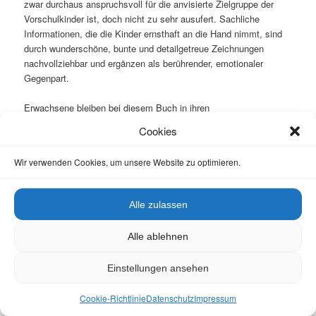
zwar durchaus anspruchsvoll für die anvisierte Zielgruppe der
Vorschulkinder ist, doch nicht zu sehr ausufert. Sachliche
Informationen, die die Kinder ernsthaft an die Hand nimmt, sind
durch wunderschöne, bunte und detailgetreue Zeichnungen
nachvollziehbar und ergänzen als berührender, emotionaler
Gegenpart.
Erwachsene bleiben bei diesem Buch in ihren
Erklärungsversuchen angesichts der komplexen Insektenwelt
Cookies
nicht hilflos Antworten schuldig. So würde ich den inspirierenden
Band sogar in den Grundschulunterricht mit einbauen und – ja,
Wir verwenden Cookies, um unsere Website zu optimieren.
genau! – tatsächlich ein weiteres von den im Grunde
überflüssigen Nisthilfen bauen! Denn Wildbienen-Nisthilfen,
sofern richtig bestückt, dienen nur einem Bruchteil der ohnehin
Alle zulassen
eher weniger gefährdeten Arten. Doch sollte ein gewisser
pädagogischer Effekt nicht ausbleiben, wenn wir uns mit Augen,
Alle ablehnen
Ohren, Nasen und einem guten Bildband wie diesen in Händen
tiefergehend mit Bienen aller Art beschäftigen und sie unserem
Einstellungen ansehen
Nachwuchs nahe bringen. „Ich bau dir ein Haus, kleine
Wildbiene!“ ist eine sehr gute Wahl dafür!
Cookie-Richtlinie
Datenschutz
Impressum