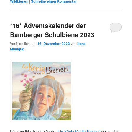
Wildbienen
|
Schreibe einen Kommentar
*16* Adventskalender der
Bamberger Schulbiene 2023
Veröffentlicht am
16. Dezember 2023
von
Ilona
Munique
Für sensible Jungs könnte
„Ein König für die Bienen“
genau das