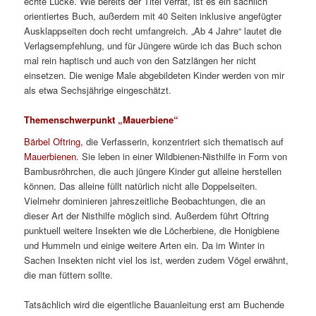
echte Lücke. Wie bereits der Titel verrät, ist es ein sachlich
orientiertes Buch, außerdem mit 40 Seiten inklusive angefügter
Ausklappseiten doch recht umfangreich. „Ab 4 Jahre“ lautet die
Verlagsempfehlung, und für Jüngere würde ich das Buch schon
mal rein haptisch und auch von den Satzlängen her nicht
einsetzen. Die wenige Male abgebildeten Kinder werden von mir
als etwa Sechsjährige eingeschätzt.
Themenschwerpunkt „Mauerbiene“
Bärbel Oftring,
die Verfasserin, konzentriert sich thematisch auf
Mauerbienen.
Sie leben in einer Wildbienen-Nisthilfe in Form von
Bambusröhrchen, die auch jüngere Kinder gut alleine herstellen
können. Das alleine füllt natürlich nicht alle Doppelseiten.
Vielmehr dominieren jahreszeitliche Beobachtungen, die an
dieser Art der Nisthilfe möglich sind. Außerdem führt Oftring
punktuell weitere Insekten wie die Löcherbiene, die Honigbiene
und Hummeln und einige weitere Arten ein. Da im Winter in
Sachen Insekten nicht viel los ist, werden zudem Vögel erwähnt,
die man füttern sollte.
Tatsächlich wird die eigentliche Bauanleitung erst am Buchende