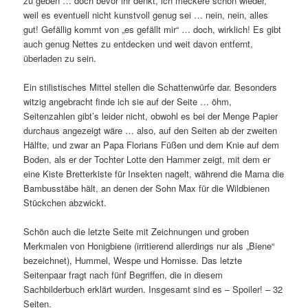
zu geben … doch bevor ihr denkt, ich meckere schon wieder,
weil es eventuell nicht kunstvoll genug sei … nein, nein, alles
gut! Gefällig kommt von „es gefällt mir“ … doch, wirklich! Es gibt
auch genug Nettes zu entdecken und weit davon entfernt,
überladen zu sein.
Ein stilistisches Mittel stellen die Schattenwürfe dar. Besonders
witzig angebracht finde ich sie auf der Seite … öhm,
Seitenzahlen gibt’s leider nicht, obwohl es bei der Menge Papier
durchaus angezeigt wäre … also, auf den Seiten ab der zweiten
Hälfte, und zwar an Papa Florians Füßen und dem Knie auf dem
Boden, als er der Tochter Lotte den Hammer zeigt, mit dem er
eine Kiste Bretterkiste für Insekten nagelt, während die Mama die
Bambusstäbe hält, an denen der Sohn Max für die Wildbienen
Stückchen abzwickt.
Schön auch die letzte Seite mit Zeichnungen und groben
Merkmalen von Honigbiene (irritierend allerdings nur als „Biene“
bezeichnet), Hummel, Wespe und Hornisse. Das letzte
Seitenpaar fragt nach fünf Begriffen, die in diesem
Sachbilderbuch erklärt wurden. Insgesamt sind es – Spoiler! – 32
Seiten.