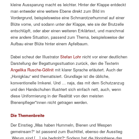
kleine Aussparung macht es leichter. Hinter der Klappe entdeckt
man entweder eine weitere Ebene direkt zum Bild im
Vordergrund, beispielsweise eine Schmarotzerhummel auf einer
Blüte vorne, und sodann unter der Klappe, wie sie der Brutzelle
entschlüpft, oder aber einen weiteren Erklärtext, und manchmal
eine andere Situation, passend zum Thema, beispielsweise der
Aufbau einer Blüte hinter einem Apfelbaum.
Dabei scheut der Illustrator
Stefan Lohr
nicht vor einer deutlichen
Darstellung der Begattungssituation zurück, den die Texterin
Angelika Rusche-Göllnit
mit klarer Sprache erläutert. Auch der
„Honigklau“ wird thematisiert. Grundlage ist die übliche,
konventionelle Imkerei. Und … naja, das mit dem Schutzanzug
und den Handschuhen illustriert sich einfach nett, auch, wenn
diese Uniformierung in der Realität von den meisten
Bienenpfleger*innen nicht getragen werden.
Die Themenbreite
Der Einstieg „Was haben Hummeln, Bienen und Wespen
gemeinsam?“ ist passend zum Buchtitel, ebenso der Ausstieg
„Warum sind […] sie bedroht?“ Sodann hat die Honigbiene das