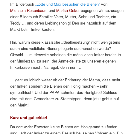
Im Bilderbuch
„Lotte und Max besuchen die Bienen“
von
Michaela Rosenbaum
und
Marisa Oeker
begegnen wir sozusagen
einer Bilderbuch-Familie: Vater, Mutter, Sohn und Tochter, ein
Teddy … und deren Lieblingshonig! Den sie natürlich auf dem
Markt beim Imker kaufen.
Hm, warum diese klassische „Idealbesetzung“ nicht wenigstens
durch eine weibliche Bienenpflegerin durchbrochen wurde?
Obwohl … mittlerweile scheinen die männlichen Imker bereits in
der Minderzahl zu sein, der Anmeldeliste zu unseren eigenen
Imkerkursen nach. Na, egal, denn nun …
… geht es löblich weiter ob der Erklärung der Mama, dass nicht
der Imker, sondern die Bienen den Honig machen – sehr
sympathisch! Und der PAPA schmiert das Honigbrot! Schluss
also mit dem Gemeckere zu Stereotypen, denn jetzt geht’s auf
den Markt!
Kurz und gut erklärt
Da dort wider Erwarten keine Bienen am Honigstand zu finden
sind, lädt der Imker zu einem Besuch bei seinen Völkern ein. Ein