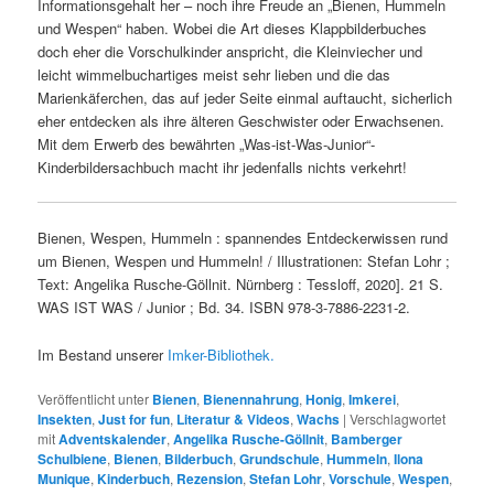
Informationsgehalt her – noch ihre Freude an „Bienen, Hummeln
und Wespen“ haben. Wobei die Art dieses Klappbilderbuches
doch eher die Vorschulkinder anspricht, die Kleinviecher und
leicht wimmelbuchartiges meist sehr lieben und die das
Marienkäferchen, das auf jeder Seite einmal auftaucht, sicherlich
eher entdecken als ihre älteren Geschwister oder Erwachsenen.
Mit dem Erwerb des bewährten „Was-ist-Was-Junior“-
Kinderbildersachbuch macht ihr jedenfalls nichts verkehrt!
Bienen, Wespen, Hummeln : spannendes Entdeckerwissen rund
um Bienen, Wespen und Hummeln! / Illustrationen: Stefan Lohr ;
Text: Angelika Rusche-Göllnit. Nürnberg : Tessloff, 2020]. 21 S.
WAS IST WAS / Junior ; Bd. 34. ISBN 978-3-7886-2231-2.
Im Bestand unserer
Imker-Bibliothek.
Veröffentlicht unter
Bienen
,
Bienennahrung
,
Honig
,
Imkerei
,
Insekten
,
Just for fun
,
Literatur & Videos
,
Wachs
|
Verschlagwortet
mit
Adventskalender
,
Angelika Rusche-Göllnit
,
Bamberger
Schulbiene
,
Bienen
,
Bilderbuch
,
Grundschule
,
Hummeln
,
Ilona
Munique
,
Kinderbuch
,
Rezension
,
Stefan Lohr
,
Vorschule
,
Wespen
,