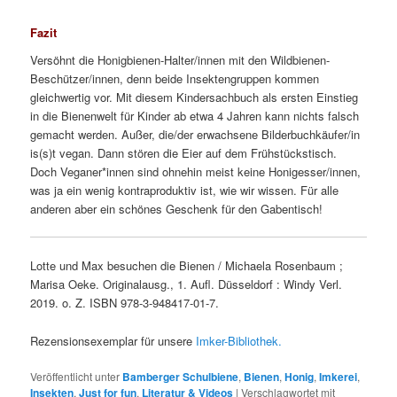
Fazit
Versöhnt die Honigbienen-Halter/innen mit den Wildbienen-
Beschützer/innen, denn beide Insektengruppen kommen
gleichwertig vor. Mit diesem Kindersachbuch als ersten Einstieg
in die Bienenwelt für Kinder ab etwa 4 Jahren kann nichts falsch
gemacht werden. Außer, die/der erwachsene Bilderbuchkäufer/in
is(s)t vegan. Dann stören die Eier auf dem Frühstückstisch.
Doch Veganer*innen sind ohnehin meist keine Honigesser/innen,
was ja ein wenig kontraproduktiv ist, wie wir wissen. Für alle
anderen aber ein schönes Geschenk für den Gabentisch!
Lotte und Max besuchen die Bienen / Michaela Rosenbaum ;
Marisa Oeke. Originalausg., 1. Aufl. Düsseldorf : Windy Verl.
2019. o. Z. ISBN 978-3-948417-01-7.
Rezensionsexemplar für unsere
Imker-Bibliothek.
Veröffentlicht unter
Bamberger Schulbiene
,
Bienen
,
Honig
,
Imkerei
,
Insekten
,
Just for fun
,
Literatur & Videos
|
Verschlagwortet mit