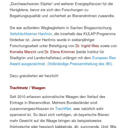
„Durchwachsenen Silphie“ und weiterer Energiepflanzen für die
Honigbiene, bevor sie sich den Forschungen zu
Begattungsqualität und -sicherheit an Bienendrohnen zuwandte.
Sie war außerdem Wegbegleiterin in Sachen Biogasmischung
Veitshöchheimer Hanfmix
, die innerhalb das KULAP-Programms
förderbar ist. Jener Hanfmix wurde in siebenjähriger
Forschungsarbeit unter Beteiligung von
Dr. Ingrid Illies
sowie von
Kornelia Marzini
und
Dr. Elena Krimmer
(beide Institut für
Stadtgrün und Landschaftsbau) unlängst mit dem
European Bee
Award ausgezeichnet.
(Vollständige Pressemitteilung des IBI).
Dazu gratulierten wir herzlich!
Trachtnetz / Waagen
Seit 2010 erfassen automatische Waagen den Verlauf des
Eintrags in Bienenvölker. Mehrere Bundesländer sind
zusammengeschlossen im
TrachtNet,
was natürlich sehr
spannend ist. So lässt sich verfolgen, ob bayerische Bienen
mehr Gewicht auf die Waage bringen als beispielsweise
thüringische oder hessisch babbelnde, äh, summende. Und: Wie