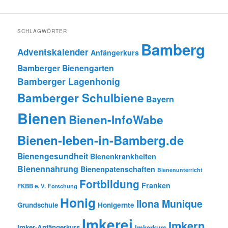
SCHLAGWÖRTER
Bamberg
Adventskalender
Anfängerkurs
Bamberger Bienengarten
Bamberger Lagenhonig
Bamberger Schulbiene
Bayern
Bienen
Bienen-InfoWabe
Bienen-leben-in-Bamberg.de
Bienengesundheit
Bienenkrankheiten
Bienennahrung
Bienenpatenschaften
Bienenunterricht
Fortbildung
Franken
FKBB e. V.
Forschung
Honig
Ilona Munique
Grundschule
Honigernte
Imkerei
Imkern
Imker-Anfängerkurs
Imkerkurs