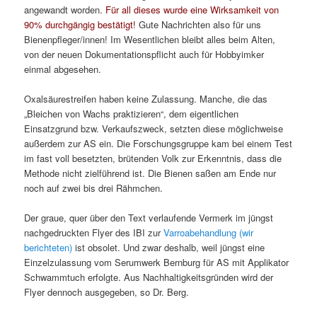
angewandt worden.
Für all dieses wurde eine Wirksamkeit von
90% durchgängig bestätigt!
Gute Nachrichten also für uns
Bienenpfleger/innen! Im Wesentlichen bleibt alles beim Alten,
von der neuen Dokumentationspflicht auch für Hobbyimker
einmal abgesehen.
Oxalsäurestreifen haben keine Zulassung. Manche, die das
„Bleichen von Wachs praktizieren“, dem eigentlichen
Einsatzgrund bzw. Verkaufszweck, setzten diese möglichweise
außerdem zur AS ein. Die Forschungsgruppe kam bei einem Test
im fast voll besetzten, brütenden Volk zur Erkenntnis, dass die
Methode nicht zielführend ist. Die Bienen saßen am Ende nur
noch auf zwei bis drei Rähmchen.
Der graue, quer über den Text verlaufende Vermerk im jüngst
nachgedruckten Flyer des IBI zur
Varroabehandlung (wir
berichteten)
ist obsolet. Und zwar deshalb, weil jüngst eine
Einzelzulassung vom Serumwerk Bernburg für AS mit Applikator
Schwammtuch erfolgte. Aus Nachhaltigkeitsgründen wird der
Flyer dennoch ausgegeben, so Dr. Berg.