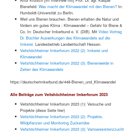
Artur Krutsch [im Interview mit] Prof. Dr. agr. Kaspar
Bienefeld:
Was macht der Klimawandel mit den Bienen?
In:
Humboldt-Universität zu Berlin.
Weil uns Bienen brauchen. Bienen erhalten die Natur und
fördern ein gutes Klima : Klimawandel – Gefahr für Biene &
Co. In: Deutscher Imkerbund e. V. (DIB). Mit
Video Vortrag
Dr. Büchler Auswirkungen des Klimawandels auf die
Imkerei.
Landesbetrieb Landwirtschaft Hessen.
Veitshöchheimer Imkerforum 2022 (2): Imkerei und
Klimawandel
Veitshöchheimer Imkerforum 2022 (3): Bienenweide in
Zeiten des Klimawandels
https://deutscherimkerbund.de/448-Bienen_und_Klimawandel
Alle Beiträge zum Veitshöchheimer Imkerforum 2023
Veitshöchheimer Imkerforum 2023 (1): Versuche und
Projekte (diese Seite hier)
Veitshöchheimer Imkerforum 2023 (2): Projekte,
Wildpflanzen und Monitoring Zuckerrübe
Veitshöchheimer Imkerforum 2023 (3): Varroaresistenzzucht