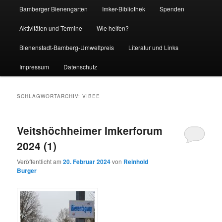
Bamberger Bienengarten
Imker-Bibliothek
Spenden
Aktivitäten und Termine
Wie helfen?
Bienenstadt-Bamberg-Umweltpreis
Literatur und Links
Impressum
Datenschutz
SCHLAGWORTARCHIV:
VIBEE
Veitshöchheimer Imkerforum
2024 (1)
Veröffentlicht am
20. Februar 2024
von
Reinhold
Burger