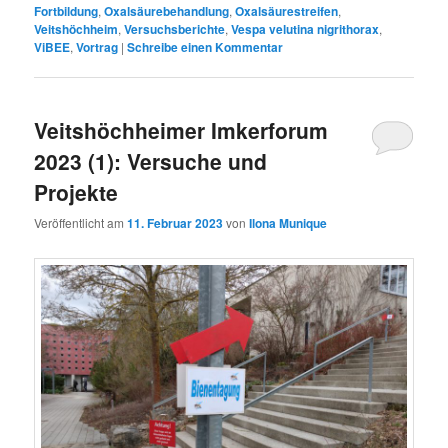
Fortbildung
,
Oxalsäurebehandlung
,
Oxalsäurestreifen
,
Veitshöchheim
,
Versuchsberichte
,
Vespa velutina nigrithorax
,
ViBEE
,
Vortrag
|
Schreibe einen Kommentar
Veitshöchheimer Imkerforum
2023 (1): Versuche und
Projekte
Veröffentlicht am
11. Februar 2023
von
Ilona Munique