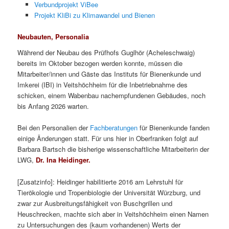
Verbundprojekt ViBee
Projekt KliBi zu Klimawandel und Bienen
Neubauten, Personalia
Während der Neubau des Prüfhofs Guglhör (Acheleschwaig)
bereits im Oktober bezogen werden konnte, müssen die
Mitarbeiter/innen und Gäste das Instituts für Bienenkunde und
Imkerei (IBI) in Veitshöchheim für die Inbetriebnahme des
schicken, einem Wabenbau nachempfundenen Gebäudes, noch
bis Anfang 2026 warten.
Bei den Personalien der
Fachberatungen
für Bienenkunde fanden
einige Änderungen statt. Für uns hier in Oberfranken folgt auf
Barbara Bartsch die bisherige wissenschaftliche Mitarbeiterin der
LWG,
Dr. Ina Heidinger.
[Zusatzinfo]: Heidinger habilitierte 2016 am Lehrstuhl für
Tierökologie und Tropenbiologie der Universität Würzburg, und
zwar zur Ausbreitungsfähigkeit von Buschgrillen und
Heuschrecken, machte sich aber in Veitshöchheim einen Namen
zu Untersuchungen des (kaum vorhandenen) Werts der