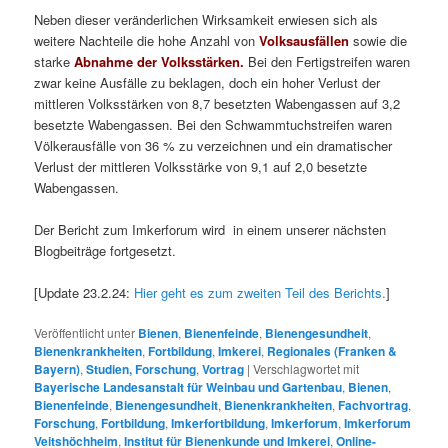
Neben dieser veränderlichen Wirksamkeit erwiesen sich als
weitere Nachteile die hohe Anzahl von
Volksausfällen
sowie die
starke
Abnahme der Volksstärken.
Bei den Fertigstreifen waren
zwar keine Ausfälle zu beklagen, doch ein hoher Verlust der
mittleren Volksstärken von 8,7 besetzten Wabengassen auf 3,2
besetzte Wabengassen. Bei den Schwammtuchstreifen waren
Völkerausfälle von 36 % zu verzeichnen und ein dramatischer
Verlust der mittleren Volksstärke von 9,1 auf 2,0 besetzte
Wabengassen.
Der Bericht zum Imkerforum wird in einem unserer nächsten
Blogbeiträge fortgesetzt.
[Update 23.2.24:
Hier geht es zum zweiten Teil des Berichts.
]
Veröffentlicht unter
Bienen
,
Bienenfeinde
,
Bienengesundheit
,
Bienenkrankheiten
,
Fortbildung
,
Imkerei
,
Regionales (Franken &
Bayern)
,
Studien, Forschung
,
Vortrag
|
Verschlagwortet mit
Bayerische Landesanstalt für Weinbau und Gartenbau
,
Bienen
,
Bienenfeinde
,
Bienengesundheit
,
Bienenkrankheiten
,
Fachvortrag
,
Forschung
,
Fortbildung
,
Imkerfortbildung
,
Imkerforum
,
Imkerforum
Veitshöchheim
,
Institut für Bienenkunde und Imkerei
,
Online-