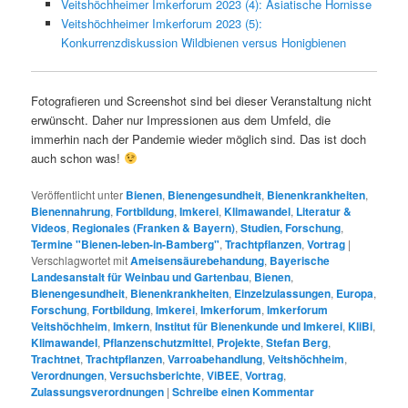
Veitshöchheimer Imkerforum 2023 (4): Asiatische Hornisse
Veitshöchheimer Imkerforum 2023 (5):
Konkurrenzdiskussion Wildbienen versus Honigbienen
Fotografieren und Screenshot sind bei dieser Veranstaltung nicht
erwünscht. Daher nur Impressionen aus dem Umfeld, die
immerhin nach der Pandemie wieder möglich sind. Das ist doch
auch schon was!
Veröffentlicht unter
Bienen
,
Bienengesundheit
,
Bienenkrankheiten
,
Bienennahrung
,
Fortbildung
,
Imkerei
,
Klimawandel
,
Literatur &
Videos
,
Regionales (Franken & Bayern)
,
Studien, Forschung
,
Termine "Bienen-leben-in-Bamberg"
,
Trachtpflanzen
,
Vortrag
|
Verschlagwortet mit
Ameisensäurebehandung
,
Bayerische
Landesanstalt für Weinbau und Gartenbau
,
Bienen
,
Bienengesundheit
,
Bienenkrankheiten
,
Einzelzulassungen
,
Europa
,
Forschung
,
Fortbildung
,
Imkerei
,
Imkerforum
,
Imkerforum
Veitshöchheim
,
Imkern
,
Institut für Bienenkunde und Imkerei
,
KliBi
,
Klimawandel
,
Pflanzenschutzmittel
,
Projekte
,
Stefan Berg
,
Trachtnet
,
Trachtpflanzen
,
Varroabehandlung
,
Veitshöchheim
,
Verordnungen
,
Versuchsberichte
,
ViBEE
,
Vortrag
,
Zulassungsverordnungen
|
Schreibe einen Kommentar