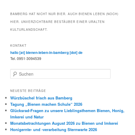
BAMBERG HAT NICHT NUR BIER. AUCH BIENEN LEBEN (NOCH)
HIER. UNVERZICHTBARE BESTÄUBER EINER URALTEN
KULTURLANDSCHAFT.
KONTAKT
hallo [at] bienen-leben-in-bamberg [dot] de
Tel. 0951-3094539
S
u
c
h
NEUESTE BEITRÄGE
e
Würzbüschel frisch aus Bamberg
n
Tagung „Bienen machen Schule“ 2026
Glücksrad-Fragen zu unsere Lieblingsthemen Bienen, Honig,
Imkerei und Natur
Monatsbetrachtungen August 2026 zu Bienen und Imkerei
Honigernte- und -verarbeitung Sternwarte 2026