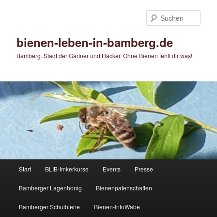
Zum
Zum
primären
sekundären
Such
Inhalt
Inhalt
springen
springen
bienen-leben-in-bamberg.de
Bamberg. Stadt der Gärtner und Häcker. Ohne Bienen fehlt dir was!
Hauptmenü
Start
BLIB-Imkerkurse
Events
Presse
Bamberger Lagenhonig
Bienenpatenschaften
Bamberger Schulbiene
Bienen-InfoWabe