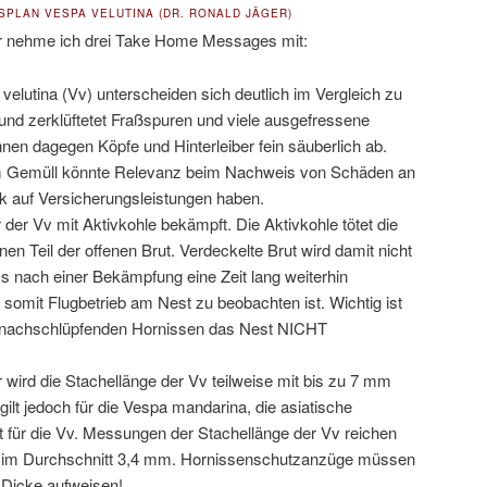
PLAN VESPA VELUTINA (DR. RONALD JÄGER)
r nehme ich drei Take Home Messages mit:
velutina (Vv) unterscheiden sich deutlich im Vergleich zu
und zerklüftetet Fraßspuren und viele ausgefressene
nnen dagegen Köpfe und Hinterleiber fein säuberlich ab.
 Gemüll könnte Relevanz beim Nachweis von Schäden an
k auf Versicherungsleistungen haben.
der Vv mit Aktivkohle bekämpft. Die Aktivkohle tötet die
en Teil der offenen Brut. Verdeckelte Brut wird damit nicht
ss nach einer Bekämpfung eine Zeit lang weiterhin
somit Flugbetrieb am Nest zu beobachten ist. Wichtig ist
e nachschlüpfenden Hornissen das Nest NICHT
r wird die Stachellänge der Vv teilweise mit bis zu 7 mm
ilt jedoch für die Vespa mandarina, die asiatische
 für die Vv. Messungen der Stachellänge der Vv reichen
 im Durchschnitt 3,4 mm. Hornissenschutzanzüge müssen
Dicke aufweisen!