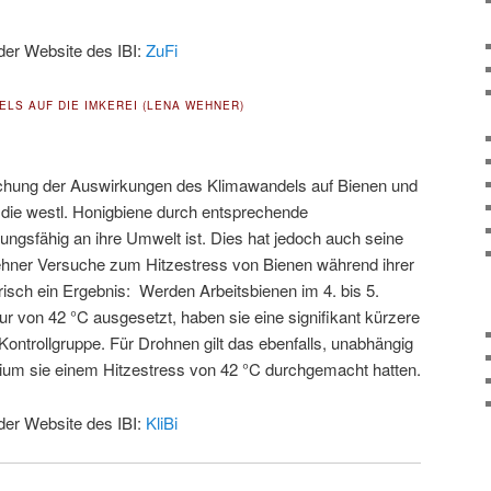
der Website des IBI:
ZuFi
ELS AUF DIE IMKEREI (LENA WEHNER)
orschung der Auswirkungen des Klimawandels auf Bienen und
ss die westl. Honigbiene durch entsprechende
ngsfähig an ihre Umwelt ist. Dies hat jedoch auch seine
ehner Versuche zum Hitzestress von Bienen während ihrer
isch ein Ergebnis: Werden Arbeitsbienen im 4. bis 5.
r von 42 °C ausgesetzt, haben sie eine signifikant kürzere
ontrollgruppe. Für Drohnen gilt das ebenfalls, unabhängig
ium sie einem Hitzestress von 42 °C durchgemacht hatten.
der Website des IBI:
KliBi