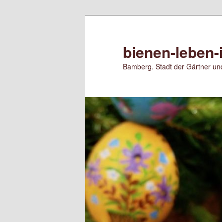
Zum
Zum
primären
sekundären
Inhalt
Inhalt
bienen-leben-
springen
springen
Bamberg. Stadt der Gärtner und