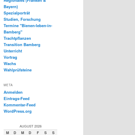
Regionales (Franken &
Bayern)
Spezialporträt
Studien, Forschung
Termine "Bienen-leben-in-
Bamberg"
Trachtpflanzen
Transition Bamberg
Unterricht
Vortrag
Wachs
Wahlprüfsteine
META
Anmelden
Eintrags-Feed
Kommentar-Feed
WordPress.org
AUGUST 2026
M
D
M
D
F
S
S