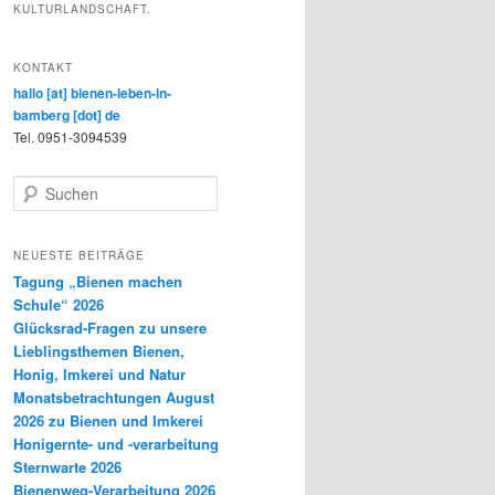
KULTURLANDSCHAFT.
KONTAKT
hallo [at] bienen-leben-in-
bamberg [dot] de
Tel. 0951-3094539
S
u
c
h
NEUESTE BEITRÄGE
e
Tagung „Bienen machen
n
Schule“ 2026
Glücksrad-Fragen zu unsere
Lieblingsthemen Bienen,
Honig, Imkerei und Natur
Monatsbetrachtungen August
2026 zu Bienen und Imkerei
Honigernte- und -verarbeitung
Sternwarte 2026
Bienenweg-Verarbeitung 2026