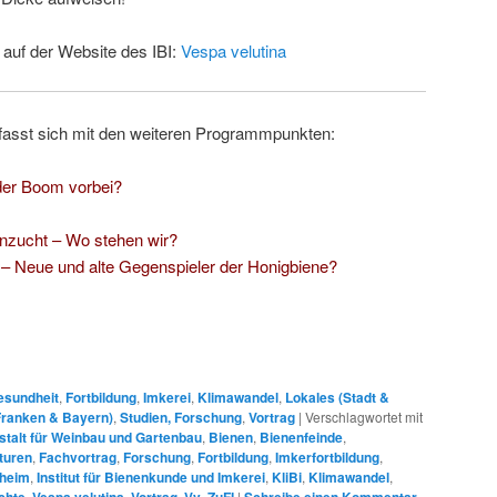
 auf der Website des IBI:
Vespa velutina
fasst sich mit den weiteren Programmpunkten:
 der Boom vorbei?
nzucht – Wo stehen wir?
 – Neue und alte Gegenspieler der Honigbiene?
esundheit
,
Fortbildung
,
Imkerei
,
Klimawandel
,
Lokales (Stadt &
Franken & Bayern)
,
Studien, Forschung
,
Vortrag
|
Verschlagwortet mit
talt für Weinbau und Gartenbau
,
Bienen
,
Bienenfeinde
,
turen
,
Fachvortrag
,
Forschung
,
Fortbildung
,
Imkerfortbildung
,
hheim
,
Institut für Bienenkunde und Imkerei
,
KliBi
,
Klimawandel
,
chte
,
Vespa velutina
,
Vortrag
,
Vv
,
ZuFI
|
Schreibe einen Kommentar