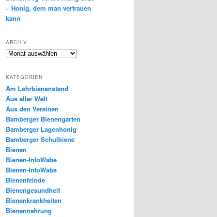
– Honig, dem man vertrauen
kann
ARCHIV
Archiv
KATEGORIEN
Am Lehrbienenstand
Aus aller Welt
Aus den Vereinen
Bamberger Bienengarten
Bamberger Lagenhonig
Bamberger Schulbiene
Bienen
Bienen-InfoWabe
Bienen-InfoWabe
Bienenfeinde
Bienengesundheit
Bienenkrankheiten
Bienennahrung