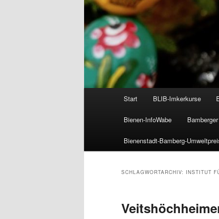
Hauptmenü
Start
BLIB-Imkerkurse
Bienen-InfoWabe
Bamberger 
Bienenstadt-Bamberg-Umweltprei
SCHLAGWORTARCHIV:
INSTITUT 
Veitshöchheimer