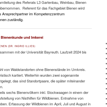
tleitung des Referats L3 Gartenbau, Weinbau, Bienen
übernommen. Referent für das Fachgebiet Bienen wird
ls Ansprechpartner im Kompetenzzentrum
nen zuständig.
ür Bienenkunde und Imkerei
NEN (DR. INGRID ILLIES)
usammen mit der Universität Bayreuth. Laufzeit 2024 bis
ahl von Waldstandorten ohne Bienenstände im Umkreis.
ristisch kartiert. Weiterhin wurden zwei sogenannte
gelegt, das sind Standortpaare, die später miteinander
n.
eils sechs Bienenvölkern inkl. Stockwaagen in einem der
stellung von Nisthilfen für Wildbienen. Entnahme von
ben. Erfassung der Wildbienen im April, Juli und August in