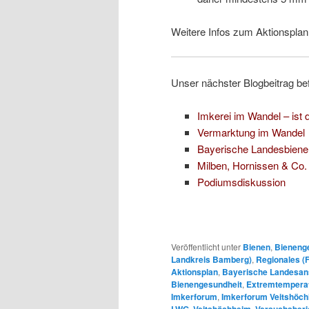
Weitere Infos zum Aktionsplan
Unser nächster Blogbeitrag be
Imkerei im Wandel – ist
Vermarktung im Wandel
Bayerische Landesbiene
Milben, Hornissen & Co.
Podiumsdiskussion
Veröffentlicht unter
Bienen
,
Bieneng
Landkreis Bamberg)
,
Regionales (
Aktionsplan
,
Bayerische Landesans
Bienengesundheit
,
Extremtempera
Imkerforum
,
Imkerforum Veitshöc
LWG
,
Veitshöchheim
,
Versuchsberi