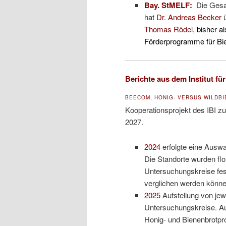
Bay. StMELF:
Die Gesam
hat
Dr. Andreas Becker
Thomas Rödel,
bisher a
Förderprogramme für Bie
Berichte aus dem Institut f
BEECOM, HONIG- VERSUS WILDBIE
Kooperationsprojekt des IBI z
2027.
2024
erfolgte eine Ausw
Die Standorte wurden flo
Untersuchungskreise fest
verglichen werden könne
2025
Aufstellung von jew
Untersuchungskreise. Auf
Honig- und Bienenbrotpro