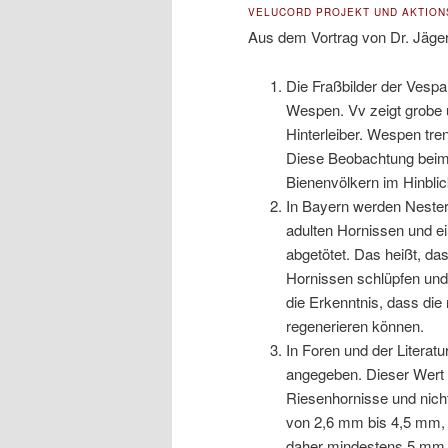
VELUCORD PROJEKT UND AKTIONS
Aus dem Vortrag von Dr. Jäge
Die Fraßbilder der Vespa 
Wespen. Vv zeigt grobe 
Hinterleiber. Wespen tre
Diese Beobachtung beim
Bienenvölkern im Hinblic
In Bayern werden Nester 
adulten Hornissen und ein
abgetötet. Das heißt, da
Hornissen schlüpfen und 
die Erkenntnis, dass di
regenerieren können.
In Foren und der Literatu
angegeben. Dieser Wert g
Riesenhornisse und nicht
von 2,6 mm bis 4,5 mm,
daher mindestens 5 mm 