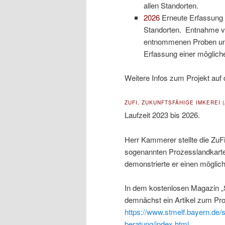
allen Standorten.
2026
Erneute Erfassung de
Standorten. Entnahme vo
entnommenen Proben und
Erfassung einer mögliche
Weitere Infos zum Projekt auf 
ZUFI, ZUKUNFTSFÄHIGE IMKEREI
Laufzeit 2023 bis 2026.
Herr Kammerer stellte die ZuFi
sogenannten Prozesslandkarte
demonstrierte er einen möglic
In dem kostenlosen Magazin „
demnächst ein Artikel zum Proj
https://www.stmelf.bayern.de/
beratung/index.html