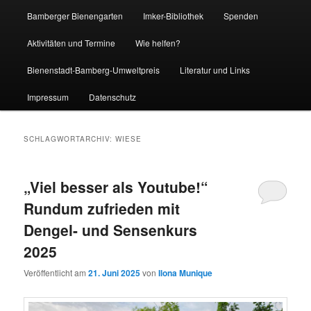
Bamberger Bienengarten
Imker-Bibliothek
Spenden
Aktivitäten und Termine
Wie helfen?
Bienenstadt-Bamberg-Umweltpreis
Literatur und Links
Impressum
Datenschutz
SCHLAGWORTARCHIV:
WIESE
„Viel besser als Youtube!“
Rundum zufrieden mit
Dengel- und Sensenkurs
2025
Veröffentlicht am
21. Juni 2025
von
Ilona Munique