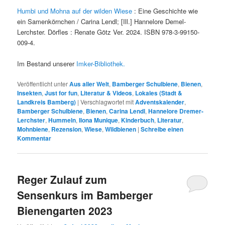
Humbi und Mohna auf der wilden Wiese
: Eine Geschichte wie
ein Samenkörnchen / Carina Lendl; [Ill.] Hannelore Demel-
Lerchster. Dörfles : Renate Götz Ver. 2024. ISBN 978-3-99150-
009-4.
Im Bestand unserer
Imker-Bibliothek.
Veröffentlicht unter
Aus aller Welt
,
Bamberger Schulbiene
,
Bienen
,
Insekten
,
Just for fun
,
Literatur & Videos
,
Lokales (Stadt &
Landkreis Bamberg)
|
Verschlagwortet mit
Adventskalender
,
Bamberger Schulbiene
,
Bienen
,
Carina Lendl
,
Hannelore Dremer-
Lerchster
,
Hummeln
,
Ilona Munique
,
Kinderbuch
,
Literatur
,
Mohnbiene
,
Rezension
,
Wiese
,
Wildbienen
|
Schreibe einen
Kommentar
Reger Zulauf zum
Sensenkurs im Bamberger
Bienengarten 2023