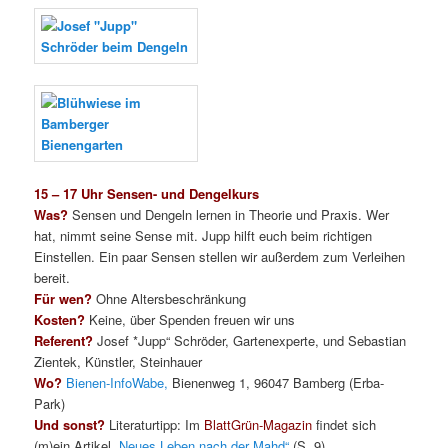
15 – 17 Uhr Sensen- und Dengelkurs
Was?
Sensen und Dengeln lernen in Theorie und Praxis. Wer
hat, nimmt seine Sense mit. Jupp hilft euch beim richtigen
Einstellen. Ein paar Sensen stellen wir außerdem zum Verleihen
bereit.
Für wen?
Ohne Altersbeschränkung
Kosten?
Keine, über Spenden freuen wir uns
Referent?
Josef *Jupp“ Schröder, Gartenexperte, und Sebastian
Zientek, Künstler, Steinhauer
Wo?
Bienen-InfoWabe,
Bienenweg 1, 96047 Bamberg (Erba-
Park)
Und sonst?
Literaturtipp: Im
BlattGrün-Magazin
findet sich
(m)ein Artikel
„Neues Leben nach der Mahd“
(S. 9).