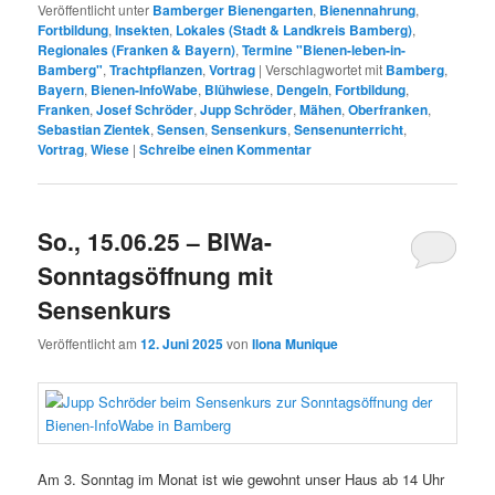
Veröffentlicht unter
Bamberger Bienengarten
,
Bienennahrung
,
Fortbildung
,
Insekten
,
Lokales (Stadt & Landkreis Bamberg)
,
Regionales (Franken & Bayern)
,
Termine "Bienen-leben-in-
Bamberg"
,
Trachtpflanzen
,
Vortrag
|
Verschlagwortet mit
Bamberg
,
Bayern
,
Bienen-InfoWabe
,
Blühwiese
,
Dengeln
,
Fortbildung
,
Franken
,
Josef Schröder
,
Jupp Schröder
,
Mähen
,
Oberfranken
,
Sebastian Zientek
,
Sensen
,
Sensenkurs
,
Sensenunterricht
,
Vortrag
,
Wiese
|
Schreibe einen Kommentar
So., 15.06.25 – BIWa-
Sonntagsöffnung mit
Sensenkurs
Veröffentlicht am
12. Juni 2025
von
Ilona Munique
Am 3. Sonntag im Monat ist wie gewohnt unser Haus ab 14 Uhr