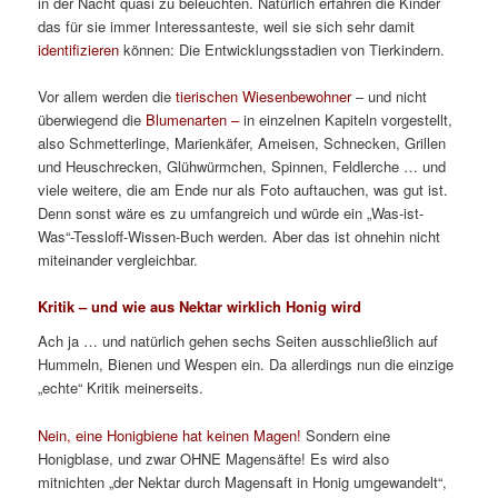
in der Nacht quasi zu beleuchten. Natürlich erfahren die Kinder
das für sie immer Interessanteste, weil sie sich sehr damit
identifizieren
können: Die Entwicklungsstadien von Tierkindern.
Vor allem werden die
tierischen
Wiesenbewohner
– und nicht
überwiegend die
Blumenarten –
in einzelnen Kapiteln vorgestellt,
also Schmetterlinge, Marienkäfer, Ameisen, Schnecken, Grillen
und Heuschrecken, Glühwürmchen, Spinnen, Feldlerche … und
viele weitere, die am Ende nur als Foto auftauchen, was gut ist.
Denn sonst wäre es zu umfangreich und würde ein „Was-ist-
Was“-Tessloff-Wissen-Buch werden. Aber das ist ohnehin nicht
miteinander vergleichbar.
Kritik – und wie aus Nektar wirklich Honig wird
Ach ja … und natürlich gehen sechs Seiten ausschließlich auf
Hummeln, Bienen und Wespen ein. Da allerdings nun die einzige
„echte“ Kritik meinerseits.
Nein, eine Honigbiene hat keinen Magen!
Sondern eine
Honigblase, und zwar OHNE Magensäfte! Es wird also
mitnichten „der Nektar durch Magensaft in Honig umgewandelt“,