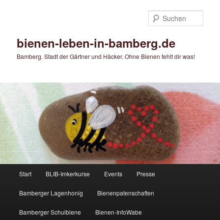
Zum
Zum
primären
sekundären
Such
Inhalt
Inhalt
springen
springen
bienen-leben-in-bamberg.de
Bamberg. Stadt der Gärtner und Häcker. Ohne Bienen fehlt dir was!
Hauptmenü
Start
BLIB-Imkerkurse
Events
Presse
Bamberger Lagenhonig
Bienenpatenschaften
Bamberger Schulbiene
Bienen-InfoWabe