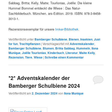
Sabbag, Britta; Kelly, Maite; Tourlonias, Joëlle: Die kleine
Hummel Bommel entdeckt die Wiese : Das Natur-
Sachbilderbuch. München. ars-Edition. 2019. ISBN: 978-3-8458-
3013-1.
Rezensionsexemplar für unsere
Imker-Bibliothek.
Veröffentlicht unter
Bamberger Schulbiene
,
Bienen
,
Insekten
,
Just
for fun
,
Trachtpflanzen
|
Verschlagwortet mit
Adventskalender
,
Bamberger Schulbiene
,
Blumen
,
Britta Sabbag
,
Hummeln
,
Ilona
Munique
,
Joëlle Tourlonias
,
Kinderbuch
,
Literatur
,
Maite Kelly
,
Rezension
,
Tiere
,
Wiese
|
Schreibe einen Kommentar
*2* Adventskalender der
Bamberger Schulbiene 2024
Veröffentlicht am
2. Dezember 2024
von
Ilona Munique