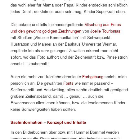
das wohl eher für Mama oder Papa. Kinder entdecken schließlich
jedes Detail, so klein es auch sein mag. Kinder-Superkraft eben.
Die lockere und teils ineinandergreifende
Mischung aus Fotos
und den gewohnt goldigen Zeichnungen
von
Joëlle Tourlonias,
mit Studium „Visuelle Kommunikation“ mit Schwerpunkt
Illustration und Malerei an der Bauhaus Universität Weimar,
empfinde ich als sehr gelungen. Zuweilen erkennt man nicht
sofort, wo das Foto aufhört und der Zeichenstift bzw. Pinselstrich
ansetzt – zauberhaft!
Auch die mehr zart-fröhliche denn laute
Farbgebung
spricht mich
persönlich an. Die gewählten
Fonts
wie immer passend –
Serifenschrift und Handwriting, alles schön deutlich mit genügend
großem Zeilenabstand, damit … genau! … auch die
Erwachsenen alles lesen können, bzw. die leselernenden Kinder
keine Schwierigkeiten haben sollten.
Sachinformation – Konzept und Inhalte
In den Bilderbüchern über bzw. mit Hummel Bommel werden
immer auch die Sinne angesprochen. Hier beispielsweise mit