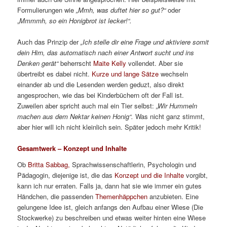
Formulierungen wie
„Mmh, was duftet hier so gut?“
oder
„
Mmmmh, so ein Honigbrot ist lecker!“.
Auch das Prinzip der
„Ich stelle dir eine Frage und aktiviere somit
dein Hirn, das automatisch nach einer Antwort sucht und ins
Denken gerät“
beherrscht
Maite Kelly
vollendet. Aber sie
übertreibt es dabei nicht.
Kurze und lange Sätze
wechseln
einander ab und die Lesenden werden geduzt, also direkt
angesprochen, wie das bei Kinderbüchern oft der Fall ist.
Zuweilen aber spricht auch mal ein Tier selbst:
„Wir Hummeln
machen aus dem Nektar keinen Honig“.
Was nicht ganz stimmt,
aber hier will ich nicht kleinlich sein. Später jedoch mehr Kritik!
Gesamtwerk – Konzept und Inhalte
Ob
Britta Sabbag,
Sprachwissenschaftlerin, Psychologin und
Pädagogin, diejenige ist, die das
Konzept und die Inhalte
vorgibt,
kann ich nur erraten. Falls ja, dann hat sie wie immer ein gutes
Händchen, die passenden
Themenhäppchen
anzubieten. Eine
gelungene Idee ist, gleich anfangs den Aufbau einer Wiese (Die
Stockwerke) zu beschreiben und etwas weiter hinten eine Wiese