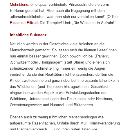
Mohnbiene,
eine quasi verhinderte Prinzessin, die sie vorm
Erfrieren gerettet hat. Aber auch die Begegnung mit dem
„allerschrecklichsten, was man sich nur vorstellen kann!“ (O-Ton
Eidechse Eiltrud)
Die Trampler! Und: „Die Wiese ist in Aufruhr!“
Inhaltliche Substanz
Natürlich werden in der Geschichte viele Anleihen an die
Menschenwelt gemacht. So lassen sich die kleinen Leser/innen
nun einmal besser gewinnen. Doch obwohl ich bei „Tränen“,
„Schwitzen“ oder „Honigmagen“ (statt Blase) und einen sich
schnäuzenden Schmetterling immer ein wenig die Augen
verdrehe, da sie den Realitäten nicht entsprechen, dürften die
Kinder zweifelsohne und ganz nebenbei interessante Einblicke in
das Wildbienen- (und Tier)leben hinzugewinnen. Geschickt
eingewoben werden Aspekte wie Entwicklungsstadien der
Wildbiene, Unterscheidungen des Pelzkleides oder Nestbaus,
Orientierungsweise und Hummel- und Blütenarten.
Ebenso auch zu wenig rühmlichen Menschendingen wie
aufgeräumte Rasenflächen, Unfälle durch Müll, Klimaveränderung
und Flächenverbrauch, … und ihren guten Taten wie