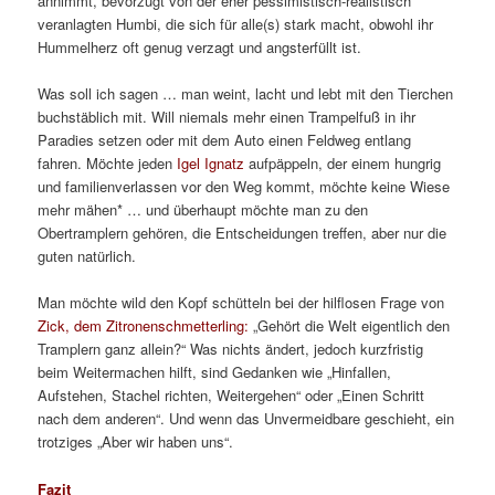
annimmt, bevorzugt von der eher pessimistisch-realistisch
veranlagten Humbi, die sich für alle(s) stark macht, obwohl ihr
Hummelherz oft genug verzagt und angsterfüllt ist.
Was soll ich sagen … man weint, lacht und lebt mit den Tierchen
buchstäblich mit. Will niemals mehr einen Trampelfuß in ihr
Paradies setzen oder mit dem Auto einen Feldweg entlang
fahren. Möchte jeden
Igel Ignatz
aufpäppeln, der einem hungrig
und familienverlassen vor den Weg kommt, möchte keine Wiese
mehr mähen* … und überhaupt möchte man zu den
Obertramplern gehören, die Entscheidungen treffen, aber nur die
guten natürlich.
Man möchte wild den Kopf schütteln bei der hilflosen Frage von
Zick, dem Zitronenschmetterling:
„Gehört die Welt eigentlich den
Tramplern ganz allein?“ Was nichts ändert, jedoch kurzfristig
beim Weitermachen hilft, sind Gedanken wie „Hinfallen,
Aufstehen, Stachel richten, Weitergehen“ oder „Einen Schritt
nach dem anderen“. Und wenn das Unvermeidbare geschieht, ein
trotziges „Aber wir haben uns“.
Fazit