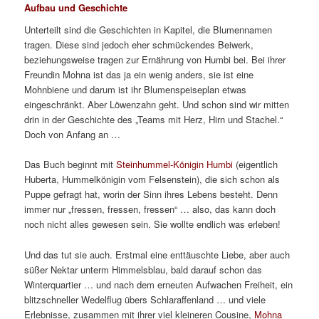
Aufbau und Geschichte
Unterteilt sind die Geschichten in Kapitel, die Blumennamen
tragen. Diese sind jedoch eher schmückendes Beiwerk,
beziehungsweise tragen zur Ernährung von Humbi bei. Bei ihrer
Freundin Mohna ist das ja ein wenig anders, sie ist eine
Mohnbiene und darum ist ihr Blumenspeiseplan etwas
eingeschränkt. Aber Löwenzahn geht. Und schon sind wir mitten
drin in der Geschichte des „Teams mit Herz, Hirn und Stachel.“
Doch von Anfang an …
Das Buch beginnt mit
Steinhummel-Königin Humbi
(eigentlich
Huberta, Hummelkönigin vom Felsenstein), die sich schon als
Puppe gefragt hat, worin der Sinn ihres Lebens besteht. Denn
immer nur „fressen, fressen, fressen“ … also, das kann doch
noch nicht alles gewesen sein. Sie wollte endlich was erleben!
Und das tut sie auch. Erstmal eine enttäuschte Liebe, aber auch
süßer Nektar unterm Himmelsblau, bald darauf schon das
Winterquartier … und nach dem erneuten Aufwachen Freiheit, ein
blitzschneller Wedelflug übers Schlaraffenland … und viele
Erlebnisse, zusammen mit ihrer viel kleineren Cousine,
Mohna