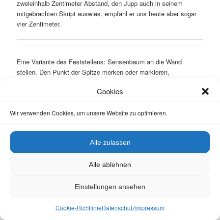
zweieinhalb Zentimeter Abstand, den Jupp auch in seinem
mitgebrachten Skript auswies, empfahl er uns heute aber sogar
vier Zentimeter.
Eine Variante des Feststellens: Sensenbaum an die Wand
stellen. Den Punkt der Spitze merken oder markieren,
Sensenbaum nach links wegziehen, bis 2 cm unterhalb des
Cookies
Merkpunktes erreicht sind, dann Schrauben fest anziehen.
Wir verwenden Cookies, um unsere Website zu optimieren.
Alle zulassen
Alle ablehnen
Einstellungen ansehen
Für Linkshänder sind Sensenblätter eher schwierig zu finden.
Cookie-Richtlinie
Datenschutz
Impressum
Auch sind für Menschen über 1,90 Metern keine Sensenbäume