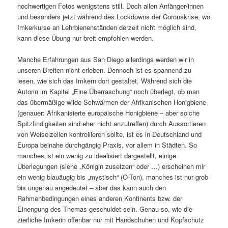
Schwärme, die, verglichen mit unseren meist sanftmütigen
heimischen Arten, wohl wenig an Temperament gemein haben.
Dass das Züchten trotz oder gerade wegen ihrer offensichtlich
großen Zuneigung zur „royalen Biene“ nur eine geringe Rolle in
diesem Buch spielt, ebenso wenig wie Abhandlungen über die
sattsam beschriebene böse Varroa destructor, hat seinen
besonderen Reiz. Ja, nachgerade entspannt es sogar, ist es fast
wie ein altmodisches Märchenbuch aus „1000 und einem
Schwarm“ mit einem klaren Schema aus Gut und Böse – wobei
wir es hier überwiegend mit dem „Gut“ zu tun bekommen.
Fazit
Empfohlen als Lese- und Bildernahrung für Bienenschwärmereien
und Mittel gegen den Imkerblues, der einen regelmäßig überfällt
ob der vielen Doe’s and Dont’s und der ständigen Thematisierung
des Bienensterbens und der Bienenkrankheiten in anderen Sach-
und Fachbüchern. Obwohl – ich bin mir nicht sicher, ob ich „Die
Bienenkönigin“ aus dem Haupt-Verlag überhaupt in jene Kategorie
einordnen möchte. Autobiografie oder Roadmovie (durch den
kalifornischen Norden oder durch den Bienenstock) träfe es weit
besser. Ganz sicher aber führt der Untertitel uns ein wenig an der