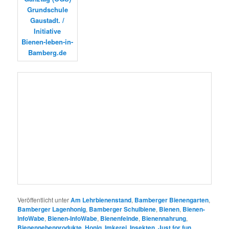
Veröffentlicht unter
Am Lehrbienenstand
,
Bamberger Bienengarten
,
Bamberger Lagenhonig
,
Bamberger Schulbiene
,
Bienen
,
Bienen-
InfoWabe
,
Bienen-InfoWabe
,
Bienenfeinde
,
Bienennahrung
,
Bienennebenprodukte
,
Honig
,
Imkerei
,
Insekten
,
Just for fun
,
Königliches
,
Lokales (Stadt & Landkreis Bamberg)
,
News aus
unseren Völkern
,
Regionales (Franken & Bayern)
,
Termine
"Bienen-leben-in-Bamberg"
,
Trachtpflanzen
,
Unterricht
,
Wachs
|
Verschlagwortet mit
Am Lehrbienenstand
,
Bamberg
,
Bamberger
Schulbiene
,
Bienen
,
Bienen-InfoWabe
,
Grundschule
,
Honig
,
Imkerei
,
Insekten
,
Königin
,
Natur
,
Pflanzen
,
Primarstufe
,
Schulbienen-Unterricht
,
Schulbienenführung
,
Schulunterricht
,
Unterricht
,
Wachs
|
Schreibe einen Kommentar