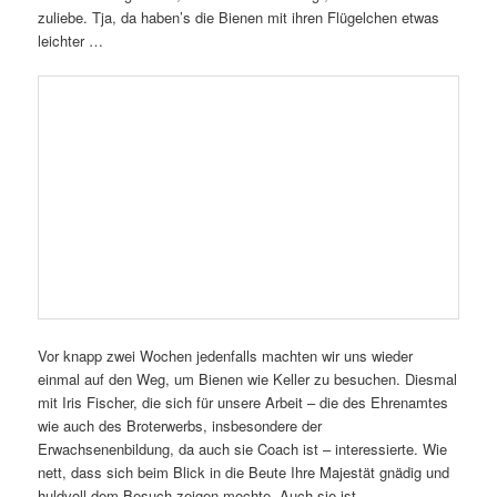
Lagenhonig
,
Bienen
,
Dr. Karl-Remeis-Sternwarte
,
Fränkische
Keller
,
Königin
,
Sternwarte
|
Schreibe einen Kommentar
5. Tür im Adventskalender
der Bamberger Schulbiene
Veröffentlicht am
5. Dezember 2017
von
Ilona Munique
5.
Hören wir da ein Gekicher?
Na, das ist wohl nicht so sicher.
Was Bienen in der Traube machen.
ist zittern, träumen und bewachen.
Die Königin wird aufgewärmt,
und keinesfalls wird ausgeschwärmt!