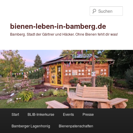
Zum
Zum
primären
sekundären
Such
Inhalt
Inhalt
springen
springen
bienen-leben-in-bamberg.de
Bamberg. Stadt der Gärtner und Häcker. Ohne Bienen fehlt dir was!
Hauptmenü
Start
BLIB-Imkerkurse
Events
Presse
Bamberger Lagenhonig
Bienenpatenschaften