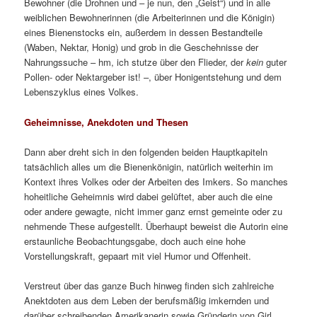
so manch älteren und / oder männlichen Imker, gemeinhin eine
eher zurückhaltende Spezies, etwas verschrecken. Frauen und
junge Menschen hingegen finden es sicherlich erfrischend und
lassen sich von Aussagen mitreißen wie
„faszinierend,
erstaunlich, hypnotisch, überraschend, verblüffend, befriedigend,
einzigartig, wundervoll, verzaubernd, …“
– und das alles beileibe
nicht nur zu finden auf den beiden Seiten der Einleitung!
Such-Wimmelbilder, Erfahrungsberichte, Märchenstunde
Mitreißend ist aber auf alle Fälle das Angebot, sich auf die Suche
nach den Bienenköniginnen zu machen. Natürlich hat sich auch
die Rezensentin den Spaß erlaubt, ihr auf den vielen
ausklappbaren Wimmel-Doppelbildseiten nachzuspüren – mit
Erfolg. Nach zehn Jahren Imkerei und ebenfalls berüchtigt für
den „Königinnenblick“ hätte es mich auch verwundert, wäre es
anders gewesen. Immerhin halten die Bienen auf den
hochwertigen Fotos wenigstens still. Doch allen Anfänger/innen
und besonders jetzt während des Lockdowns der Coronakrise, wo
Imkerkurse an Lehrbienenständen derzeit nicht möglich sind,
kann diese Übung nur breit empfohlen werden.