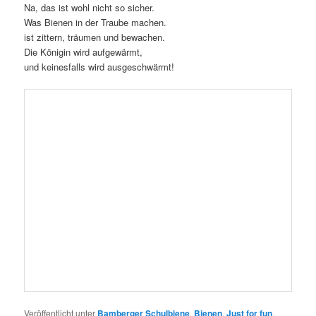
Doch was sollten wir weglassen? Den interessanten Film? Den
Besuch bei den Bienen, wo uns sogar das Glück hold war und wir
Ihrer Majestät höchspersönlich ansichtig wurden? Oder die
leckere Honigprobe?
Keines von alledem! Denn nach einigen Worten zur elementaren
Bedeutung von Honigbienen tauten sie auf und stellten die eine