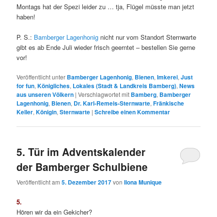
Veröffentlicht am
3. August 2016
von
Ilona Munique
Höchstens eine halbe Stunde Aufmerksamkeitsspanne war die
Prognose der Begleiter von 20 jungen Erwachsenen der
Staatlichen Berufsschule III Bamberg
nebst 17 Flüchtlingen, die
nur wenig bis kein Deutsch sprachen und bei uns am 26.07.2016
einen Schulbienenunterricht bzw. eine Führung erleben sollten.