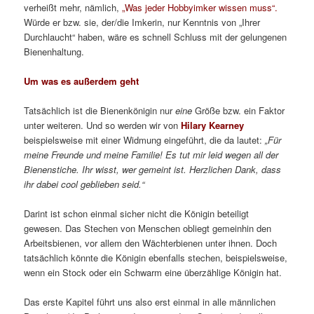
Pollen- oder Nektargeber ist! –, über Honigentstehung und dem
Lebenszyklus eines Volkes.
Geheimnisse, Anekdoten und Thesen
Dann aber dreht sich in den folgenden beiden Hauptkapiteln
tatsächlich alles um die Bienenkönigin, natürlich weiterhin im
Kontext ihres Volkes oder der Arbeiten des Imkers. So manches
hoheitliche Geheimnis wird dabei gelüftet, aber auch die eine
oder andere gewagte, nicht immer ganz ernst gemeinte oder zu
nehmende These aufgestellt. Überhaupt beweist die Autorin eine
erstaunliche Beobachtungsgabe, doch auch eine hohe
Vorstellungskraft, gepaart mit viel Humor und Offenheit.
Verstreut über das ganze Buch hinweg finden sich zahlreiche
Anektdoten aus dem Leben der berufsmäßig imkernden und
darüber schreibenden Amerikanerin sowie Gründerin von Girl
Next Door Honey, einem Ausbildungsbetrieb zur Bienen
zucht
(eher zur -haltung, möchte ich dem Innenklappentext
widersprechen.) Dem typisch amerikanischen, immer etwas
überbordenden Schreibstil (fein übersetzt von Franz Leipold) mag