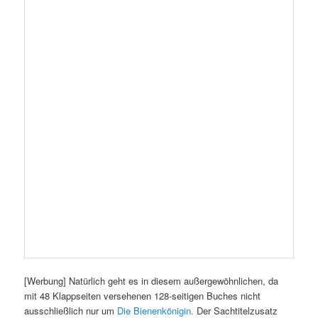
Um was es außerdem geht
Tatsächlich ist die Bienenkönigin nur
eine
Größe bzw. ein Faktor
unter weiteren. Und so werden wir von
Hilary Kearney
beispielsweise mit einer Widmung eingeführt, die da lautet:
„Für
meine Freunde und meine Familie! Es tut mir leid wegen all der
Bienenstiche. Ihr wisst, wer gemeint ist. Herzlichen Dank, dass
ihr dabei cool geblieben seid.“
Darint ist schon einmal sicher nicht die Königin beteiligt
gewesen. Das Stechen von Menschen obliegt gemeinhin den
Arbeitsbienen, vor allem den Wächterbienen unter ihnen. Doch
tatsächlich könnte die Königin ebenfalls stechen, beispielsweise,
wenn ein Stock oder ein Schwarm eine überzählige Königin hat.
Das erste Kapitel führt uns also erst einmal in alle männlichen
Bewohner (die Drohnen und – je nun, den „Geist“) und in alle
weiblichen Bewohnerinnen (die Arbeiterinnen und die Königin)
eines Bienenstocks ein, außerdem in dessen Bestandteile
(Waben, Nektar, Honig) und grob in die Geschehnisse der
Nahrungssuche – hm, ich stutze über den Flieder, der
kein
guter