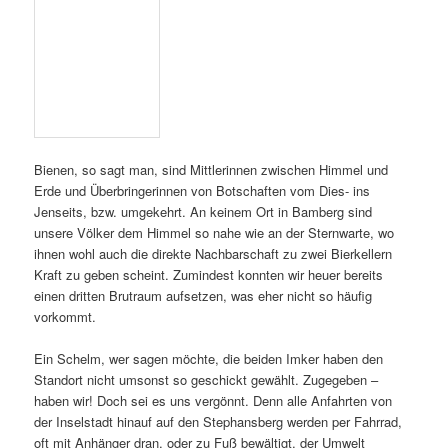
Schön also, sie bei bester Gesundheit angetroffen zu haben.
Außerdem scheinen unsere beiden Völker gut bewacht zu sein.
Denn als wir uns in den Garten begaben, wurde sofort von den
Mitarbeitern aus nachgesehen, wer sich denn da auf dem
Gelände befände. Finden wir super!
Und so steuerten wir gut gelaunt und nach ein paar Fingerspitzen
Honig frisch aus der Wabe gestärkt mit unserem Besuch den
Wilde-Rose-Keller an. Also noch ein kleiner Aufstieg mehr, denn
Montags hat der Spezi leider zu … tja, Flügel müsste man jetzt
haben!
P. S.:
Bamberger Lagenhonig
nicht nur vom Standort Sternwarte
gibt es ab Ende Juli wieder frisch geerntet – bestellen Sie gerne
vor!
Veröffentlicht unter
Bamberger Lagenhonig
,
Bienen
,
Imkerei
,
Just
for fun
,
Königliches
,
Lokales (Stadt & Landkreis Bamberg)
,
News
aus unseren Völkern
|
Verschlagwortet mit
Bamberg
,
Bamberger