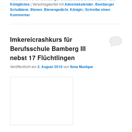
oder andere interessierte Rückfrage. Auch die drei Betreuenden,
darunter die ehemalige Vorsitzende des
Interkulturellen Gartens
Bamberg e. V.,
Karen Stein, die die Idee des Besuches hatte,
waren gedanklich voll dabei.
„Für nächstes Jahr müssen wir
unbedingt wieder etwas ausmachen“,
hieß es nach eineinhalb
Stunden abwechslungsreichen Inputs, und wir können dazu nur
nicken. Sehr gerne! Doch bitte rechtzeitig anmelden. Denn
nächstes Jahr werden 16 Rewe-Kaufleute auf uns zu kommen,
die für ihre
Unterstützungsleistung
nun ihren gerechten
Gegenwert in Form von Klassenführungen aus der Schule „ihres“
Ortes von uns erhalten.