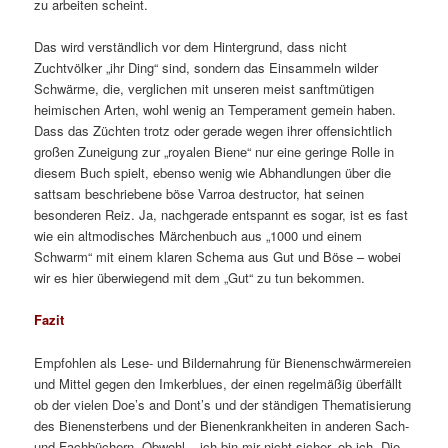
Nase herum! Kein „Muss-ich-wissen“, doch das soll einem nicht
am Kauf dieses enthusiastischen, sehr wertigen und
ungewöhnlich gestalteten „Liebhaberobjekts“ hindern. Lust aufs
Bienen(er)leben macht es auf alle Fälle – also gerne den Noch-
Nicht-Imker/innen ans Herz bzw. auf den Gabentisch gelegt!
Kearney, Hilary: Die Bienenkönigin. Was jeder Hobbyimker
wissen muss. 1. Aufl. Bern. Haupt Verl. 128 S. Haupt Natur.
ISBN 978-3-258-08171-7.
Rezensionsexemplar für unsere
Imker-Bibliothek.
Veröffentlicht unter
Aus aller Welt
,
Bienen
,
Imkerei
,
Just for fun
,
Literatur & Videos
|
Verschlagwortet mit
Bienen
,
Bienenkönigin
,
Ilona Munique
,
Imkerei
,
Imkern
,
Königin
,
Rezension
|
Schreibe
einen Kommentar
Die Königin der Sternwarte