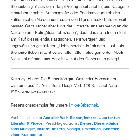
Veröffentlicht am
1. Juli 2018
von
Ilona Munique
Bienen, so sagt man, sind Mittlerinnen zwischen Himmel und
Erde und Überbringerinnen von Botschaften vom Dies- ins
Jenseits, bzw. umgekehrt. An keinem Ort in Bamberg sind
unsere Völker dem Himmel so nahe wie an der Sternwarte, wo
ihnen wohl auch die direkte Nachbarschaft zu zwei Bierkellern
Kraft zu geben scheint. Zumindest konnten wir heuer bereits
einen dritten Brutraum aufsetzen, was eher nicht so häufig
vorkommt.
Ein Schelm, wer sagen möchte, die beiden Imker haben den
Standort nicht umsonst so geschickt gewählt. Zugegeben –