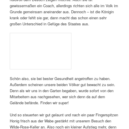
Veröffentlicht unter
Bamberger Schulbiene
,
Bienen
,
Just for fun
,
Königliches
|
Verschlagwortet mit
Adventskalender
,
Bamberger
Schulbiene
,
Bienen
,
Bienengedicht
,
Königin
|
Schreibe einen
Kommentar
Imkereicrashkurs für
Berufsschule Bamberg III
nebst 17 Flüchtlingen