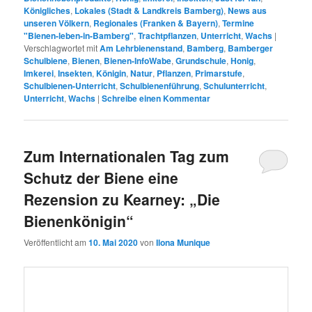
Zum Internationalen Tag zum
Schutz der Biene eine
Rezension zu Kearney: „Die
Bienenkönigin“
Veröffentlicht am
10. Mai 2020
von
Ilona Munique
[Werbung] Natürlich geht es in diesem außergewöhnlichen, da
mit 48 Klappseiten versehenen 128-seitigen Buches nicht
ausschließlich nur um
Die Bienenkönigin.
Der Sachtitelzusatz
verheißt mehr, nämlich,
„Was jeder Hobbyimker wissen muss“.
Würde er bzw. sie, der/die Imkerin, nur Kenntnis von „Ihrer
Durchlaucht“ haben, wäre es schnell Schluss mit der gelungenen
Bienenhaltung.