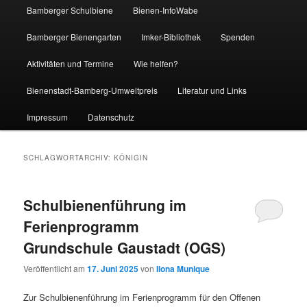
Bamberger Schulbiene
Bienen-InfoWabe
Bamberger Bienengarten
Imker-Bibliothek
Spenden
Aktivitäten und Termine
Wie helfen?
Bienenstadt-Bamberg-Umweltpreis
Literatur und Links
Impressum
Datenschutz
SCHLAGWORTARCHIV:
KÖNIGIN
Schulbienenführung im
Ferienprogramm
Grundschule Gaustadt (OGS)
Veröffentlicht am
17. Juni 2025
von
Ilona Munique
Zur Schulbienenführung im Ferienprogramm für den Offenen