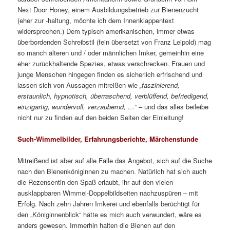
Manche Erfahrungen aus San Diego allerdings werden wir in
unseren Breiten nicht erleben. Dennoch ist es spannend zu
lesen, wie sich das Imkern dort gestaltet. Während sich die
Autorin im Kapitel „Eine Überraschung“ noch überlegt, ob man
das übermäßige wilde Schwärmen der Afrikanischen Honigbiene
(genauer: Afrikanisierte europäische Honigbiene – aber solche
Spitzfindigkeiten sind eher nicht anzutreffen) durch Aussortieren
von Weiselzellen kontrollieren sollte, ist es in Deutschland und
Europa beinahe durchgängig Praxis, vor allem in Städten. So
manches ist ein wenig zu idealisiert dargestellt, einige
Überlegungen (siehe „Königin zusetzen“ oder …) erscheinen mir
ein wenig blauäugig bis „mystisch“ (O-Ton), manches ist nur grob
bis ungenau angedeutet – aber das kann auch den
Rahmenbedingungen eines anderen Kontinents bzw. der
Einengung des Themas geschuldet sein. Genau so, wie die
zierliche Imkerin offenbar nur mit Handschuhen und Kopfschutz
zu arbeiten scheint.
Das wird verständlich vor dem Hintergrund, dass nicht
Zuchtvölker „ihr Ding“ sind, sondern das Einsammeln wilder