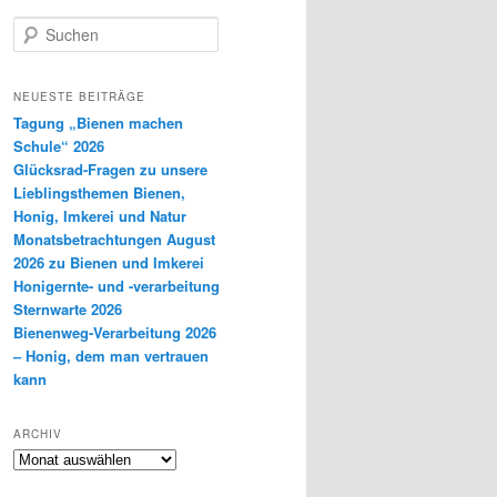
S
u
c
h
NEUESTE BEITRÄGE
e
Tagung „Bienen machen
n
Schule“ 2026
Glücksrad-Fragen zu unsere
Lieblingsthemen Bienen,
Honig, Imkerei und Natur
Monatsbetrachtungen August
2026 zu Bienen und Imkerei
Honigernte- und -verarbeitung
Sternwarte 2026
Bienenweg-Verarbeitung 2026
– Honig, dem man vertrauen
kann
ARCHIV
Archiv