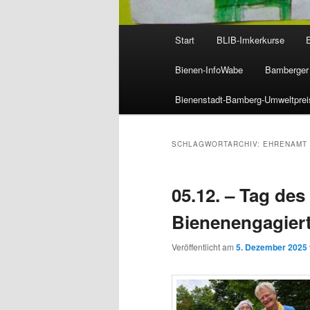
Hauptmenü
Start
BLIB-Imkerkurse
Bienen-InfoWabe
Bamberger 
Bienenstadt-Bamberg-Umweltprei
SCHLAGWORTARCHIV:
EHRENAMT
05.12. – Tag de
Bienenengagiert
Veröffentlicht am
5. Dezember 2025