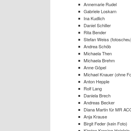
Annemarie Rudel
Gabriele Loskarn
Ina Kudlich
Daniel Schiller
Rita Bender
Stefan Weiss (fotoscheu
Andrea Schöb
Michaela Then
Michaela Brehm
Anne Göpel
Michael Knauer (ohne Fo
Anton Hepple
Rolf Lang
Daniela Brech
Andreas Becker
Diana Martin für MR A
Anja Krause
Birgit Feder (kein Foto)
Kirsten Krosing-Heinlein