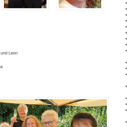
e und Leon
na