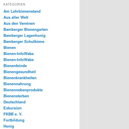
KATEGORIEN
Am Lehrbienenstand
Aus aller Welt
Aus den Vereinen
Bamberger Bienengarten
Bamberger Lagenhonig
Bamberger Schulbiene
Bienen
Bienen-InfoWabe
Bienen-InfoWabe
Bienenfeinde
Bienengesundheit
Bienenkrankheiten
Bienennahrung
Bienennebenprodukte
Bienensterben
Deutschland
Exkursion
FKBB e. V.
Fortbildung
Honig