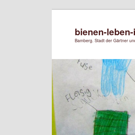
Zum
Zum
primären
sekundären
Inhalt
Inhalt
bienen-leben-
springen
springen
Bamberg. Stadt der Gärtner und