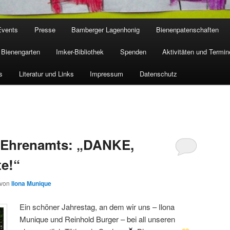
Events
Presse
Bamberger Lagenhonig
Bienenpatenschaften
Bienengarten
Imker-Bibliothek
Spenden
Aktivitäten und Termin
s
Literatur und Links
Impressum
Datenschutz
s Ehrenamts: „DANKE,
e!“
von
Ilona Munique
Ein schöner Jahrestag, an dem wir uns – Ilona
Munique und Reinhold Burger – bei all unseren