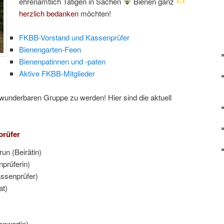
ehrenamtlich Tätigen in Sachen
Bienen ganz
herzlich bedanken
möchten!
FKBB-Vorstand und Kassenprüfer
Bienengarten-Feen
Bienenpatinnen und -paten
Aktive FKBB-Mitglieder
r wunderbaren Gruppe zu werden! Hier sind die aktuell
rüfer
run (Beirätin)
prüferin)
assenprüfer)
at)
enwartin)