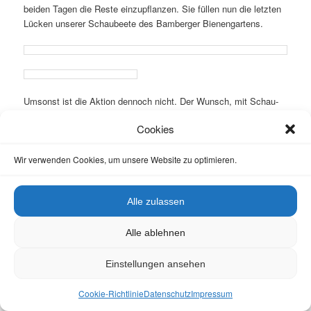
beiden Tagen die Reste einzupflanzen. Sie füllen nun die letzten
Lücken unserer Schaubeete des Bamberger Bienengartens.
Umsonst ist die Aktion dennoch nicht. Der Wunsch, mit Schau-
und Kauflustigen über unser Herzensanliegen, die Bienen- und
Cookies
Insektenwelt, ins Gespräch zu kommen, ist mehr als erfüllt.
Dabei strahlt die Lavendel- und Honig Messe bis in die Region
aus, wie ein Schweinfurter Ehepaar berichtete.
Wir verwenden Cookies, um unsere Website zu optimieren.
Vielen Dank euch allen aus Nah und Fern für euren
Alle zulassen
wertgeschätzten Besuch!
Alle ablehnen
Veröffentlicht unter
Bamberger Bienengarten
,
Bamberger
Einstellungen ansehen
Lagenhonig
,
Bienen
,
Bienennahrung
,
FKBB e. V.
,
Honig
,
Just for
fun
,
Lokales (Stadt & Landkreis Bamberg)
,
News von unseren
Bienenpaten
,
Regionales (Franken & Bayern)
,
Termine "Bienen-
Cookie-Richtlinie
Datenschutz
Impressum
leben-in-Bamberg"
,
Trachtpflanzen
|
Verschlagwortet mit
Bamberg
,