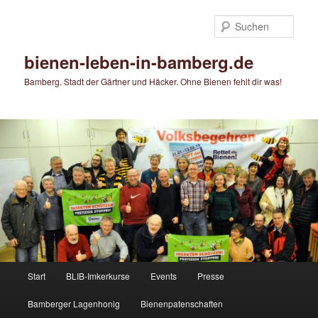
Zum
Zum
primären
sekundären
Such
Inhalt
Inhalt
springen
springen
bienen-leben-in-bamberg.de
Bamberg. Stadt der Gärtner und Häcker. Ohne Bienen fehlt dir was!
Hauptmenü
Start
BLIB-Imkerkurse
Events
Presse
Bamberger Lagenhonig
Bienenpatenschaften