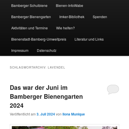
Bamberger Schulbiene
Bienen-InfoWabe
Bamberger Bienengarten
Imker-Bibliothek
Spenden
Aktivitäten und Termine
Wie helfen?
Bienenstadt-Bamberg-Umweltpreis
Literatur und Links
Impressum
Datenschutz
SCHLAGWORTARCHIV:
LAVENDEL
Das war der Juni im
Bamberger Bienengarten
2024
Veröffentlicht am
3. Juli 2024
von
Ilona Munique