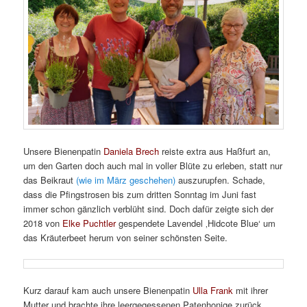
Unsere Bienenpatin
Daniela Brech
reiste extra aus Haßfurt an,
um den Garten doch auch mal in voller Blüte zu erleben, statt nur
das Beikraut
(wie im März geschehen)
auszurupfen. Schade,
dass die Pfingstrosen bis zum dritten Sonntag im Juni fast
immer schon gänzlich verblüht sind. Doch dafür zeigte sich der
2018 von
Elke Puchtler
gespendete Lavendel ‚Hidcote Blue‘ um
das Kräuterbeet herum von seiner schönsten Seite.
Kurz darauf kam auch unsere Bienenpatin
Ulla Frank
mit ihrer
Mutter und brachte ihre leergegessenen Patenhonige zurück.