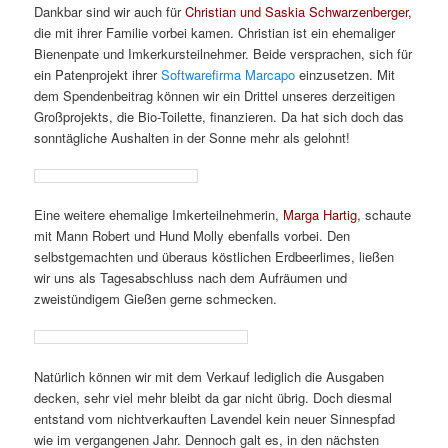
Dankbar sind wir auch für
Christian und Saskia Schwarzenberger,
die mit ihrer Familie vorbei kamen. Christian ist ein ehemaliger
Bienenpate und Imkerkursteilnehmer. Beide versprachen, sich für
ein Patenprojekt ihrer
Softwarefirma Marcapo
einzusetzen. Mit
dem Spendenbeitrag können wir ein Drittel unseres derzeitigen
Großprojekts, die Bio-Toilette, finanzieren. Da hat sich doch das
sonntägliche Aushalten in der Sonne mehr als gelohnt!
Eine weitere ehemalige Imkerteilnehmerin,
Marga Hartig,
schaute
mit Mann Robert und Hund Molly ebenfalls vorbei. Den
selbstgemachten und überaus köstlichen Erdbeerlimes, ließen
wir uns als Tagesabschluss nach dem Aufräumen und
zweistündigem Gießen gerne schmecken.
Natürlich können wir mit dem Verkauf lediglich die Ausgaben
decken, sehr viel mehr bleibt da gar nicht übrig. Doch diesmal
entstand vom nichtverkauften Lavendel kein neuer Sinnespfad
wie im vergangenen Jahr. Dennoch galt es, in den nächsten