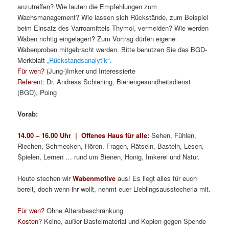
anzutreffen? Wie lauten die Empfeh­lungen zum
Wachsmanagement? Wie lassen sich Rückstände, zum Beispiel
beim Einsatz des Varroamittels Thymol, vermeiden? Wie werden
Waben richtig eingelagert? Zum Vortrag dürfen eigene
Wabenproben mitgebracht werden. Bitte benutzen Sie das BGD-
Merkblatt
„Rückstandsanalytik“.
Für wen?
(Jung-)Imker und Interessierte
Referent:
Dr. Andreas Schierling, Bienengesundheitsdienst
(BGD), Poing
Vorab:
14.00 – 16.00 Uhr | Offenes Haus für alle:
Sehen, Fühlen,
Riechen, Schmecken, Hören, Fragen, Rätseln, Basteln, Lesen,
Spielen, Lernen … rund um Bienen, Honig, Imkerei und Natur.
Heute stechen wir
Wabenmotive
aus! Es liegt alles für euch
bereit, doch wenn ihr wollt, nehmt euer Lieblingsausstecherla mit.
Für wen?
Ohne Altersbeschränkung
Kosten?
Keine, außer Bastelmaterial und Kopien gegen Spende