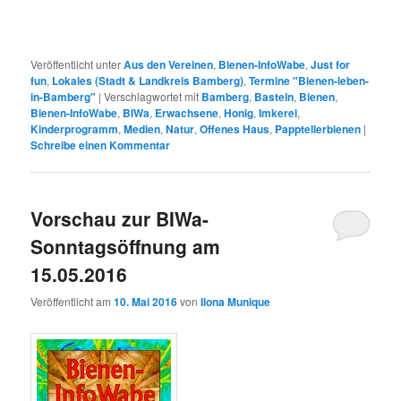
Veröffentlicht unter
Aus den Vereinen
,
Bienen-InfoWabe
,
Just for
fun
,
Lokales (Stadt & Landkreis Bamberg)
,
Termine "Bienen-leben-
in-Bamberg"
|
Verschlagwortet mit
Bamberg
,
Basteln
,
Bienen
,
Bienen-InfoWabe
,
BIWa
,
Erwachsene
,
Honig
,
Imkerei
,
Kinderprogramm
,
Medien
,
Natur
,
Offenes Haus
,
Papptellerbienen
|
Schreibe einen Kommentar
Vorschau zur BIWa-
Sonntagsöffnung am
15.05.2016
Veröffentlicht am
10. Mai 2016
von
Ilona Munique