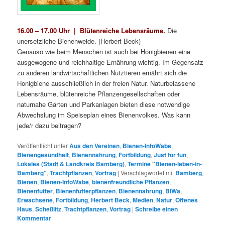
16.00 – 17.00 Uhr | Blütenreiche Lebensräume
.
Die
unersetzliche Bienenweide. (Herbert Beck)
Genauso wie beim Menschen ist auch bei Honigbienen eine
ausgewogene und reichhaltige Ernährung wichtig. Im Gegensatz
zu anderen landwirtschaftlichen Nutztieren ernährt sich die
Honigbiene ausschließlich in der freien Natur. Naturbelassene
Lebensräume, blütenreiche Pflanzengesellschaften oder
naturnahe Gärten und Parkanlagen bieten diese notwendige
Abwechslung im Speiseplan eines Bienenvolkes. Was kann
jede/r dazu beitragen?
Veröffentlicht unter
Aus den Vereinen
,
Bienen-InfoWabe
,
Bienengesundheit
,
Bienennahrung
,
Fortbildung
,
Just for fun
,
Lokales (Stadt & Landkreis Bamberg)
,
Termine "Bienen-leben-in-
Bamberg"
,
Trachtpflanzen
,
Vortrag
|
Verschlagwortet mit
Bamberg
,
Bienen
,
Bienen-InfoWabe
,
bienenfreundliche Pflanzen
,
Bienenfutter
,
Bienenfutterpflanzen
,
Bienennahrung
,
BIWa
,
Erwachsene
,
Fortbildung
,
Herbert Beck
,
Medien
,
Natur
,
Offenes
Haus
,
Scheßlitz
,
Trachtpflanzen
,
Vortrag
|
Schreibe einen
Kommentar