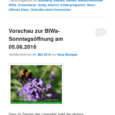
|
Verschlagwortet mit
Bamberg
,
Basteln
,
Bienen
,
Bienen-InfoWabe
,
BIWa
,
Erwachsene
,
Honig
,
Imkerei
,
Kinderprogramm
,
Natur
,
Offenes Haus
|
Schreibe einen Kommentar
Vorschau zur BIWa-
Sonntagsöffnung am
05.06.2016
Veröffentlicht am
31. Mai 2016
von
Ilona Munique
Ganz im Zeichen des Lavendels steht die nächste