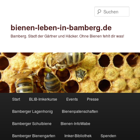
Zum
Zum
primären
sekundären
Such
Inhalt
Inhalt
springen
springen
bienen-leben-in-bamberg.de
Bamberg. Stadt der Gärtner und Häcker. Ohne Bienen fehlt dir was!
Hauptmenü
Start
BLIB-Imkerkurse
Events
Presse
Bamberger Lagenhonig
Bienenpatenschaften
Bamberger Schulbiene
Bienen-InfoWabe
Bamberger Bienengarten
Imker-Bibliothek
Spenden