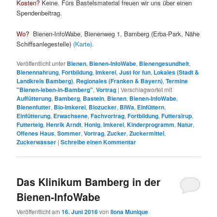
Kosten?
Keine. Fürs Bastelsmaterial freuen wir uns über einen
Spendenbeitrag.
Wo?
Bienen-InfoWabe, Bienenweg 1, Bamberg (Erba-Park, Nähe
Schiffsanlegestelle)
(Karte).
Veröffentlicht unter
Bienen
,
Bienen-InfoWabe
,
Bienengesundheit
,
Bienennahrung
,
Fortbildung
,
Imkerei
,
Just for fun
,
Lokales (Stadt &
Landkreis Bamberg)
,
Regionales (Franken & Bayern)
,
Termine
"Bienen-leben-in-Bamberg"
,
Vortrag
|
Verschlagwortet mit
Auffütterung
,
Bamberg
,
Basteln
,
Bienen
,
Bienen-InfoWabe
,
Bienenfutter
,
Bio-Imkerei
,
Biozucker
,
BIWa
,
Einfüttern
,
Einfütterung
,
Erwachsene
,
Fachvortrag
,
Fortbildung
,
Futtersirup
,
Futterteig
,
Henrik Arndt
,
Honig
,
Imkerei
,
Kinderprogramm
,
Natur
,
Offenes Haus
,
Sommer
,
Vortrag
,
Zucker
,
Zuckermittel
,
Zuckerwasser
|
Schreibe einen Kommentar
Das Klinikum Bamberg in der
Bienen-InfoWabe
Veröffentlicht am
16. Juni 2016
von
Ilona Munique