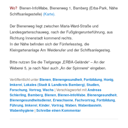
Wo?
Bienen-InfoWabe, Bienenweg 1, Bamberg (Erba-Park, Nähe
Schiffsanlegestelle)
(Karte).
Der Bienenweg liegt zwischen Maria-Ward-Straße und
Landesgartenschauweg, nach der Fußgängerunterführung, aus
Richtung Innenstadt kommend rechts.
In der Nähe befinden sich der Fünferlessteg, die
Kleingartenanlage Am Weidenufer und der Schiffsanlegesteg.
Bitte nutzen Sie die Tiefgarage „ERBA-Gelände“ – An der
Weberei 5, je nach Navi auch „An der Spinnerei“ eingeben.
Veröffentlicht unter
Bienen
,
Bienengesundheit
,
Fortbildung
,
Honig
,
Imkerei
,
Lokales (Stadt & Landkreis Bamberg)
,
Studien,
Forschung
,
Vortrag
,
Wachs
|
Verschlagwortet mit
Andreas
Schierling
,
Bamberg
,
Bienen
,
Bienen-InfoWabe
,
Bienengesundheit
,
Bienengesundheitsdienst
,
Erwachsene
,
Fachvortrag
,
Fortbildung
,
Führung
,
Imkerei
,
Kinder
,
Vortrag
,
Waben
,
Wabenbasteln
,
Wabenhygiene
|
Schreibe einen Kommentar