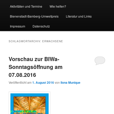
Aktivitäten und Termine
Wie helfen?
Bienenstadt-Bamberg-Umweltpreis
Literatur und Links
Impressum
Datenschutz
SCHLAGWORTARCHIV:
ERWACHSENE
Vorschau zur BIWa-
Sonntagsöffnung am
07.08.2016
Veröffentlicht am
1. August 2016
von
Ilona Munique