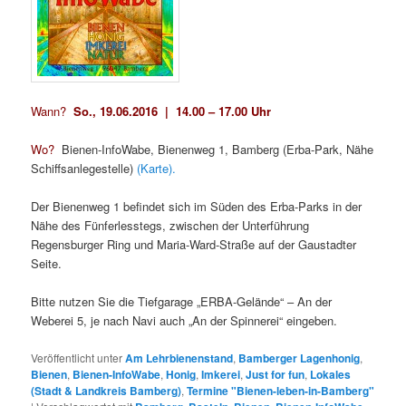
Wann?
So., 19.06.2016 | 14.00 – 17.00 Uhr
Wo?
Bienen-InfoWabe, Bienenweg 1, Bamberg (Erba-Park, Nähe
Schiffsanlegestelle)
(Karte).
Der Bienenweg 1 befindet sich im Süden des Erba-Parks in der
Nähe des Fünferlesstegs, zwischen der Unterführung
Regensburger Ring und Maria-Ward-Straße auf der Gaustadter
Seite.
Bitte nutzen Sie die Tiefgarage „ERBA-Gelände“ – An der
Weberei 5, je nach Navi auch „An der Spinnerei“ eingeben.
Veröffentlicht unter
Am Lehrbienenstand
,
Bamberger Lagenhonig
,
Bienen
,
Bienen-InfoWabe
,
Honig
,
Imkerei
,
Just for fun
,
Lokales
(Stadt & Landkreis Bamberg)
,
Termine "Bienen-leben-in-Bamberg"