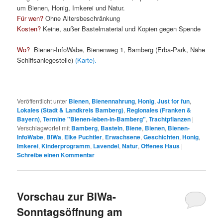
um Bienen, Honig, Imkerei und Natur.
Für wen?
Ohne Altersbeschränkung
Kosten?
Keine, außer Bastelmaterial und Kopien gegen Spende
Wo?
Bienen-InfoWabe, Bienenweg 1, Bamberg (Erba-Park, Nähe
Schiffsanlegestelle)
(Karte)
.
Veröffentlicht unter
Bienen
,
Bienennahrung
,
Honig
,
Just for fun
,
Lokales (Stadt & Landkreis Bamberg)
,
Regionales (Franken &
Bayern)
,
Termine "Bienen-leben-in-Bamberg"
,
Trachtpflanzen
|
Verschlagwortet mit
Bamberg
,
Basteln
,
Biene
,
Bienen
,
Bienen-
InfoWabe
,
BIWa
,
Elke Puchtler
,
Erwachsene
,
Geschichten
,
Honig
,
Imkerei
,
Kinderprogramm
,
Lavendel
,
Natur
,
Offenes Haus
|
Schreibe einen Kommentar
Vorschau zur BIWa-
Sonntagsöffnung am