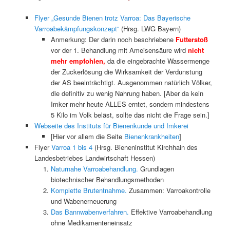
Flyer „Gesunde Bienen trotz Varroa: Das Bayerische
Varroabekämpfungskonzept“
(Hrsg. LWG Bayern)
Anmerkung: Der darin noch beschriebene
Futterstoß
vor der 1. Behandlung mit Ameisensäure wird
nicht
mehr empfohlen,
da die eingebrachte Wassermenge
der Zuckerlösung die Wirksamkeit der Verdunstung
der AS beeinträchtigt. Ausgenommen natürlich Völker,
die definitiv zu wenig Nahrung haben. [Aber da kein
Imker mehr heute ALLES erntet, sondern mindestens
5 Kilo im Volk beläst, sollte das nicht die Frage sein.]
Webseite des Instituts für Bienenkunde und Imkerei
[Hier vor allem die Seite
Bienenkrankheiten
]
Flyer
Varroa 1 bis 4
(Hrsg. Bieneninstitut Kirchhain des
Landesbetriebes Landwirtschaft Hessen)
Naturnahe Varroabehandlung.
Grundlagen
biotechnischer Behandlungsmethoden
Komplette Brutentnahme.
Zusammen: Varroakontrolle
und Wabenerneuerung
Das Bannwabenverfahren.
Effektive Varroabehandlung
ohne Medikamenteneinsatz