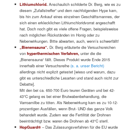
Lithiumchlorid.
Anschaulich schilderte Dr. Berg, wie es zu
diesem „Zufallstreffer“ und dem nachfolgenden Hype kam,
bis hin zum Ankauf eines einzelnen Geschäftsmannes, der
sich einen erklecklichen Lithiumchloridvorrat angeschafft
hat. Doch noch gibt es viele offene Fragen, beispielsweise
nach möglichen Rückständen im Honig oder zu
Nebenwirkungen. Bitte abwarten, auch, wenn’s schwerfällt!
„Bienensauna“.
Dr. Berg erläuterte die Versuchsreichen
von
hyperthermischen Verfahren,
unter die die
„Bienensauna“ fällt. Dieses Produkt wurde Ende 2015
innerhalb einer Versuchsreihe
(s. a. unser Bericht)
allerdings nicht explizit getestet [wieso und warum, dazu
gibt es unterschiedliche Lesarten und stand auch nicht zur
Debatte].
Mit den bei ca. 650-700 Euro teuren Geräten und bei 42-
43°C gelang es bei einer Brutwabenbehandlung, die
Varroamilbe zu töten. Als Nebenwirkung kam es zu 10-12-
prozentigen Ausfällen, wenn Brut- UND das ganze Volk
behandelt wurde. Zudem war die Fertilität der Drohnen
beeinträchtigt bzw. waren die Drohnen ab 43°C steril.
HopGuard®
– Das Zulassungsverfahren für die EU wurde