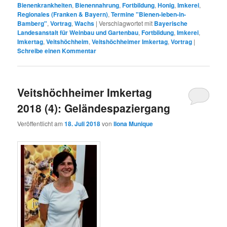
Bienenkrankheiten
,
Bienennahrung
,
Fortbildung
,
Honig
,
Imkerei
,
Regionales (Franken & Bayern)
,
Termine "Bienen-leben-in-
Bamberg"
,
Vortrag
,
Wachs
|
Verschlagwortet mit
Bayerische
Landesanstalt für Weinbau und Gartenbau
,
Fortbildung
,
Imkerei
,
Imkertag
,
Veitshöchheim
,
Veitshöchheimer Imkertag
,
Vortrag
|
Schreibe einen Kommentar
Veitshöchheimer Imkertag
2018 (4): Geländespaziergang
Veröffentlicht am
18. Juli 2018
von
Ilona Munique