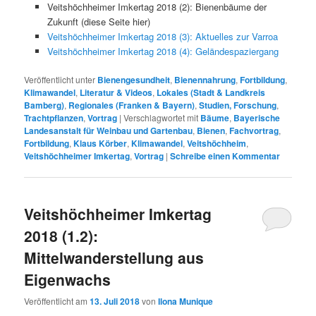
Veitshöchheimer Imkertag 2018 (2): Bienenbäume der
Zukunft (diese Seite hier)
Veitshöchheimer Imkertag 2018 (3): Aktuelles zur Varroa
Veitshöchheimer Imkertag 2018 (4): Geländespaziergang
Veröffentlicht unter
Bienengesundheit
,
Bienennahrung
,
Fortbildung
,
Klimawandel
,
Literatur & Videos
,
Lokales (Stadt & Landkreis
Bamberg)
,
Regionales (Franken & Bayern)
,
Studien, Forschung
,
Trachtpflanzen
,
Vortrag
|
Verschlagwortet mit
Bäume
,
Bayerische
Landesanstalt für Weinbau und Gartenbau
,
Bienen
,
Fachvortrag
,
Fortbildung
,
Klaus Körber
,
Klimawandel
,
Veitshöchheim
,
Veitshöchheimer Imkertag
,
Vortrag
|
Schreibe einen Kommentar
Veitshöchheimer Imkertag
2018 (1.2):
Mittelwanderstellung aus
Eigenwachs
Veröffentlicht am
13. Juli 2018
von
Ilona Munique