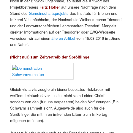
Noch in der Entwicklungsphase, so lautet die Antwort des
Projektbetreuers
Fritz Höfler
auf unsere Nachfrage nach dem
Stand des
Gemeinschaftsprojekts
des Instituts für Bienen und
Imkerei Veitshöchheim, der Hochschule Weihenstephan-Triesdorf
und der Landwirtschaftlichen Lehranstalten Triesdorf. Mangels
direkter Informationen auf der Triesdorfer oder LWG-Webseite
verweisen wir auf einen
älteren Artikel
vom 15.08.2016 in „Biene
und Natur“.
(Nicht nur) zum Zeitvertreib der Sprößlinge
Gleich vis-a-vis zeugte ein bienenbesetztes Holzkreuz mit
weißem Leintuch davor – nein, nicht vom Leiden Christi! –
sondern von den (für uns verpassten) beiden Vorführungen „Ein
Schwarm sammelt sich“. Augenweide also auch für die
Sprößlinge, die mit ihren imkernden Eltern zum Imkertag
mitgehen (müssen).
Jüngere Kinder dürfen sich an der Bastelecke tummeln – ein