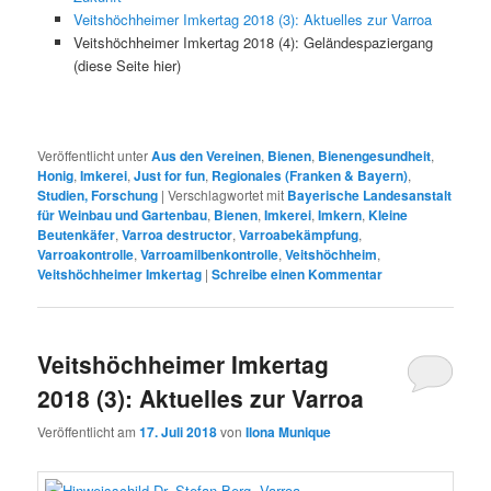
Veitshöchheimer Imkertag 2018 (3): Aktuelles zur Varroa
Veitshöchheimer Imkertag 2018 (4): Geländespaziergang
(diese Seite hier)
Veröffentlicht unter
Aus den Vereinen
,
Bienen
,
Bienengesundheit
,
Honig
,
Imkerei
,
Just for fun
,
Regionales (Franken & Bayern)
,
Studien, Forschung
|
Verschlagwortet mit
Bayerische Landesanstalt
für Weinbau und Gartenbau
,
Bienen
,
Imkerei
,
Imkern
,
Kleine
Beutenkäfer
,
Varroa destructor
,
Varroabekämpfung
,
Varroakontrolle
,
Varroamilbenkontrolle
,
Veitshöchheim
,
Veitshöchheimer Imkertag
|
Schreibe einen Kommentar
Veitshöchheimer Imkertag
2018 (3): Aktuelles zur Varroa
Veröffentlicht am
17. Juli 2018
von
Ilona Munique