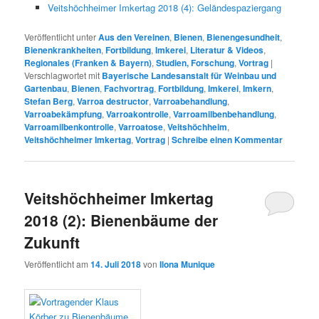
Veitshöchheimer Imkertag 2018 (4): Geländespaziergang
Veröffentlicht unter
Aus den Vereinen
,
Bienen
,
Bienengesundheit
,
Bienenkrankheiten
,
Fortbildung
,
Imkerei
,
Literatur & Videos
,
Regionales (Franken & Bayern)
,
Studien, Forschung
,
Vortrag
|
Verschlagwortet mit
Bayerische Landesanstalt für Weinbau und
Gartenbau
,
Bienen
,
Fachvortrag
,
Fortbildung
,
Imkerei
,
Imkern
,
Stefan Berg
,
Varroa destructor
,
Varroabehandlung
,
Varroabekämpfung
,
Varroakontrolle
,
Varroamilbenbehandlung
,
Varroamilbenkontrolle
,
Varroatose
,
Veitshöchheim
,
Veitshöchheimer Imkertag
,
Vortrag
|
Schreibe einen Kommentar
Veitshöchheimer Imkertag
2018 (2): Bienenbäume der
Zukunft
Veröffentlicht am
14. Juli 2018
von
Ilona Munique