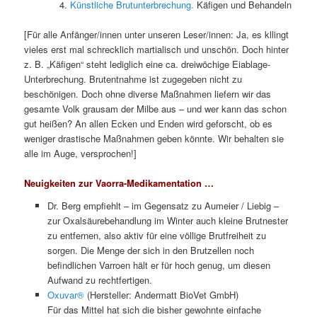
Künstliche Brutunterbrechung.
Käfigen und Behandeln
[Für alle Anfänger/innen unter unseren Leser/innen: Ja, es kllingt
vieles erst mal schrecklich martialisch und unschön. Doch hinter
z. B. „Käfigen“ steht lediglich eine ca. dreiwöchige Eiablage-
Unterbrechung. Brutentnahme ist zugegeben nicht zu
beschönigen. Doch ohne diverse Maßnahmen liefern wir das
gesamte Volk grausam der Milbe aus – und wer kann das schon
gut heißen? An allen Ecken und Enden wird geforscht, ob es
weniger drastische Maßnahmen geben könnte. Wir behalten sie
alle im Auge, versprochen!]
Neuigkeiten zur Vaorra-Medikamentation …
Dr. Berg empfiehlt – im Gegensatz zu Aumeier / Liebig –
zur Oxalsäurebehandlung im Winter auch kleine Brutnester
zu entfernen, also aktiv für eine völlige Brutfreiheit zu
sorgen. Die Menge der sich in den Brutzellen noch
befindlichen Varroen hält er für hoch genug, um diesen
Aufwand zu rechtfertigen.
Oxuvar®
(Hersteller: Andermatt BioVet GmbH)
Für das Mittel hat sich die bisher gewohnte einfache