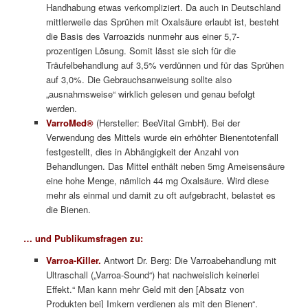
Handhabung etwas verkompliziert. Da auch in Deutschland
mittlerweile das Sprühen mit Oxalsäure erlaubt ist, besteht
die Basis des Varroazids nunmehr aus einer 5,7-
prozentigen Lösung. Somit lässt sie sich für die
Träufelbehandlung auf 3,5% verdünnen und für das Sprühen
auf 3,0%. Die Gebrauchsanweisung sollte also
„ausnahmsweise“ wirklich gelesen und genau befolgt
werden.
VarroMed®
(Hersteller: BeeVital GmbH). Bei der
Verwendung des Mittels wurde ein erhöhter Bienentotenfall
festgestellt, dies in Abhängigkeit der Anzahl von
Behandlungen. Das Mittel enthält neben 5mg Ameisensäure
eine hohe Menge, nämlich 44 mg Oxalsäure. Wird diese
mehr als einmal und damit zu oft aufgebracht, belastet es
die Bienen.
… und Publikumsfragen zu:
Varroa-Killer.
Antwort Dr. Berg: Die Varroabehandlung mit
Ultraschall („Varroa-Sound“) hat nachweislich keinerlei
Effekt.“ Man kann mehr Geld mit den [Absatz von
Produkten bei] Imkern verdienen als mit den Bienen“.