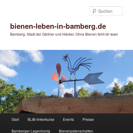
Zum
Zum
primären
sekundären
Such
Inhalt
Inhalt
springen
springen
bienen-leben-in-bamberg.de
Bamberg. Stadt der Gärtner und Häcker. Ohne Bienen fehlt dir was!
Hauptmenü
Start
BLIB-Imkerkurse
Events
Presse
Bamberger Lagenhonig
Bienenpatenschaften