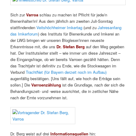
Sich zur
Varroa
schlau zu machen ist Pflicht für jede/n
Bienenhalter/in! Aus dem jährlich am zweiten Juli-Sonntag
stattfindenden
Veitshöchheimer Imkertag
(und zu
Jahresanfang
das Imkerforum
) des Instituts für Bienenkunde und Imkerei an
der LWG bringen wir unseren Blogleser/innen neueste
Erkenntnisse mit, die uns
Dr. Stefan Berg
auf den Weg gegeben
hat. Der Institutsleiter stellt – wie immer um diese Jahreszeit –
die Eingangsfrage, ob wir bereits Varroen gezählt hätten. Denn
das Trachtjahr ist definitiv zu Ende, wie die Stockwaagen im
Verbund
TrachtNet (für Bayern derzeit noch im Aufbau)
augenfällig bestätigen. [Uns fällt auf, wie hoch die Erträge sein
sollen.] Die
Varroenzählung
ist die Grundlage, nach der sich die
Behandlungszeit- und -weise ausrichtet, die in zeitlicher Nähe
nach der Ernte vorzunehmen ist.
Dr. Berg weist auf drei
Informationsquellen
hin: