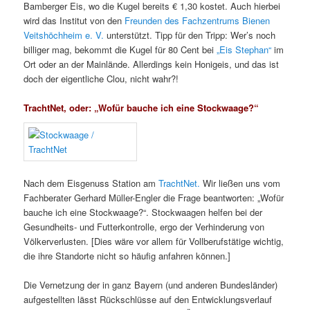
Bamberger Eis, wo die Kugel bereits € 1,30 kostet. Auch hierbei
wird das Institut von den
Freunden des Fachzentrums Bienen
Veitshöchheim e. V.
unterstützt. Tipp für den Tripp: Wer’s noch
billiger mag, bekommt die Kugel für 80 Cent bei
„Eis Stephan“
im
Ort oder an der Mainlände. Allerdings kein Honigeis, und das ist
doch der eigentliche Clou, nicht wahr?!
TrachtNet, oder: „Wofür bauche ich eine Stockwaage?“
Nach dem Eisgenuss Station am
TrachtNet.
Wir ließen uns vom
Fachberater Gerhard Müller-Engler die Frage beantworten: „Wofür
bauche ich eine Stockwaage?“. Stockwaagen helfen bei der
Gesundheits- und Futterkontrolle, ergo der Verhinderung von
Völkerverlusten. [Dies wäre vor allem für Vollberufstätige wichtig,
die ihre Standorte nicht so häufig anfahren können.]
Die Vernetzung der in ganz Bayern (und anderen Bundesländer)
aufgestellten lässt Rückschlüsse auf den Entwicklungsverlauf