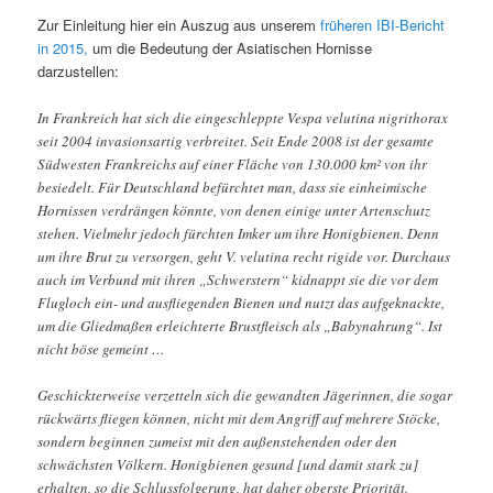
Zur Einleitung hier ein Auszug aus unserem
früheren IBI-Bericht
in 2015,
um die Bedeutung der Asiatischen Hornisse
darzustellen:
In Frankreich hat sich die eingeschleppte Vespa velutina nigrithorax
seit 2004 invasionsartig verbreitet. Seit Ende 2008 ist der gesamte
Südwesten Frankreichs auf einer Fläche von 130.000 km² von ihr
besiedelt. Für Deutschland befürchtet man, dass sie einheimische
Hornissen verdrängen könnte, von denen einige unter Artenschutz
stehen. Vielmehr jedoch fürchten Imker um ihre Honigbienen. Denn
um ihre Brut zu versorgen, geht V. velutina recht rigide vor. Durchaus
auch im Verbund mit ihren „Schwerstern“ kidnappt sie die vor dem
Flugloch ein- und ausfliegenden Bienen und nutzt das aufgeknackte,
um die Gliedmaßen erleichterte Brustfleisch als „Babynahrung“. Ist
nicht böse gemeint …
Geschickterweise verzetteln sich die gewandten Jägerinnen, die sogar
rückwärts fliegen können, nicht mit dem Angriff auf mehrere Stöcke,
sondern beginnen zumeist mit den außenstehenden oder den
schwächsten Völkern. Honigbienen gesund [und damit stark zu]
erhalten, so die Schlussfolgerung, hat daher oberste Priorität.