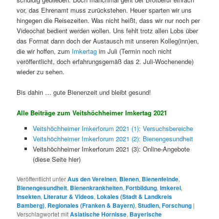
vor, das Ehrenamt muss zurückstehen. Heuer sparten wir uns
hingegen die Reisezeiten. Was nicht heißt, dass wir nur noch per
Videochat bedient werden wollen. Uns fehlt trotz allen Lobs über
das Format dann doch der Austausch mit unseren Kolleg(inn)en,
die wir hoffen, zum
Imkertag
im Juli (Termin noch nicht
veröffentlicht, doch erfahrungsgemäß das 2. Juli-Wochenende)
wieder zu sehen.
Bis dahin … gute Bienenzeit und bleibt gesund!
Alle Beiträge zum Veitshöchheimer Imkertag 2021
Veitshöchheimer Imkerforum 2021 (1): Versuchsbereiche
Veitshöchheimer Imkerforum 2021 (2): Bienengesundheit
Veitshöchheimer Imkerforum 2021 (3): Online-Angebote
(diese Seite hier)
Veröffentlicht unter
Aus den Vereinen
,
Bienen
,
Bienenfeinde
,
Bienengesundheit
,
Bienenkrankheiten
,
Fortbildung
,
Imkerei
,
Insekten
,
Literatur & Videos
,
Lokales (Stadt & Landkreis
Bamberg)
,
Regionales (Franken & Bayern)
,
Studien, Forschung
|
Verschlagwortet mit
Asiatische Hornisse
,
Bayerische