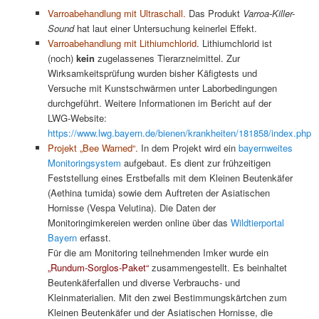
Varroabehandlung mit Ultraschall.
Das Produkt
Varroa-Killer-
Sound
hat laut einer Untersuchung keinerlei Effekt.
Varroabehandlung mit Lithiumchlorid
. Lithiumchlorid ist
(noch)
kein
zugelassenes Tierarzneimittel. Zur
Wirksamkeitsprüfung wurden bisher Käfigtests und
Versuche mit Kunstschwärmen unter Laborbedingungen
durchgeführt. Weitere Informationen im Bericht auf der
LWG-Website:
https://www.lwg.bayern.de/bienen/krankheiten/181858/index.php
Projekt „Bee Warned“.
In dem Projekt wird ein
bayernweites
Monitoringsystem
aufgebaut. Es dient zur frühzeitigen
Feststellung eines Erstbefalls mit dem Kleinen Beutenkäfer
(Aethina tumida) sowie dem Auftreten der Asiatischen
Hornisse (Vespa Velutina). Die Daten der
Monitoringimkereien werden online über das
Wildtierportal
Bayern
erfasst.
Für die am Monitoring teilnehmenden Imker wurde ein
„Rundum-Sorglos-Paket“
zusammengestellt. Es beinhaltet
Beutenkäferfallen und diverse Verbrauchs- und
Kleinmaterialien. Mit den zwei Bestimmungskärtchen zum
Kleinen Beutenkäfer und der Asiatischen Hornisse, die