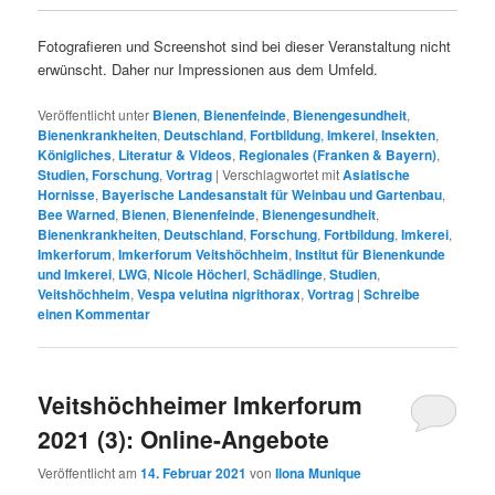
Fotografieren und Screenshot sind bei dieser Veranstaltung nicht
erwünscht. Daher nur Impressionen aus dem Umfeld.
Veröffentlicht unter
Bienen
,
Bienenfeinde
,
Bienengesundheit
,
Bienenkrankheiten
,
Deutschland
,
Fortbildung
,
Imkerei
,
Insekten
,
Königliches
,
Literatur & Videos
,
Regionales (Franken & Bayern)
,
Studien, Forschung
,
Vortrag
|
Verschlagwortet mit
Asiatische
Hornisse
,
Bayerische Landesanstalt für Weinbau und Gartenbau
,
Bee Warned
,
Bienen
,
Bienenfeinde
,
Bienengesundheit
,
Bienenkrankheiten
,
Deutschland
,
Forschung
,
Fortbildung
,
Imkerei
,
Imkerforum
,
Imkerforum Veitshöchheim
,
Institut für Bienenkunde
und Imkerei
,
LWG
,
Nicole Höcherl
,
Schädlinge
,
Studien
,
Veitshöchheim
,
Vespa velutina nigrithorax
,
Vortrag
|
Schreibe
einen Kommentar
Veitshöchheimer Imkerforum
2021 (3): Online-Angebote
Veröffentlicht am
14. Februar 2021
von
Ilona Munique