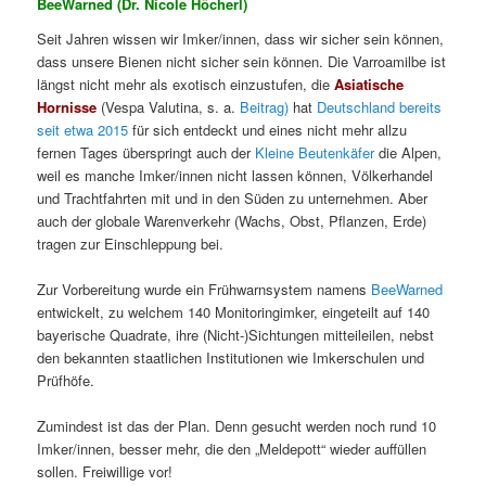
BeeWarned (Dr. Nicole Höcherl)
Seit Jahren wissen wir Imker/innen, dass wir sicher sein können,
dass unsere Bienen nicht sicher sein können. Die Varroamilbe ist
längst nicht mehr als exotisch einzustufen, die
Asiatische
Hornisse
(Vespa Valutina, s. a.
Beitrag)
hat
Deutschland bereits
seit etwa 2015
für sich entdeckt und eines nicht mehr allzu
fernen Tages überspringt auch der
Kleine Beutenkäfer
die Alpen,
weil es manche Imker/innen nicht lassen können, Völkerhandel
und Trachtfahrten mit und in den Süden zu unternehmen. Aber
auch der globale Warenverkehr (Wachs, Obst, Pflanzen, Erde)
tragen zur Einschleppung bei.
Zur Vorbereitung wurde ein Frühwarnsystem namens
BeeWarned
entwickelt, zu welchem 140 Monitoringimker, eingeteilt auf 140
bayerische Quadrate, ihre (Nicht-)Sichtungen mitteileilen, nebst
den bekannten staatlichen Institutionen wie Imkerschulen und
Prüfhöfe.
Zumindest ist das der Plan. Denn gesucht werden noch rund 10
Imker/innen, besser mehr, die den „Meldepott“ wieder auffüllen
sollen. Freiwillige vor!