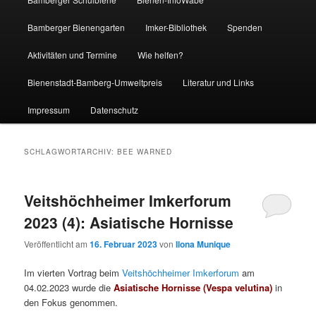
Bamberger Bienengarten
Imker-Bibliothek
Spenden
Aktivitäten und Termine
Wie helfen?
Bienenstadt-Bamberg-Umweltpreis
Literatur und Links
Impressum
Datenschutz
SCHLAGWORTARCHIV:
BEE WARNED
Veitshöchheimer Imkerforum
2023 (4): Asiatische Hornisse
Veröffentlicht am
16. Februar 2023
von
Ilona Munique
Im vierten Vortrag beim
Veitshöchheimer Imkerforum
am
04.02.2023 wurde die
Asiatische Hornisse (Vespa velutina)
in
den Fokus genommen.