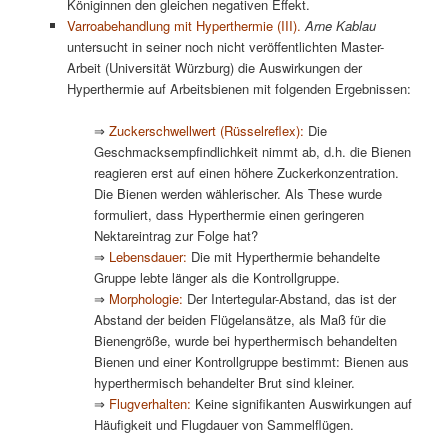
Königinnen den gleichen negativen Effekt.
Varroabehandlung mit Hyperthermie (III).
Arne Kablau
untersucht in seiner noch nicht veröffentlichten Master-
Arbeit (Universität Würzburg) die Auswirkungen der
Hyperthermie auf Arbeitsbienen mit folgenden Ergebnissen:
⇒
Zuckerschwellwert (Rüsselreflex):
Die
Geschmacksempfindlichkeit nimmt ab, d.h. die Bienen
reagieren erst auf einen höhere Zuckerkonzentration.
Die Bienen werden wählerischer. Als These wurde
formuliert, dass Hyperthermie einen geringeren
Nektareintrag zur Folge hat?
⇒
Lebensdauer:
Die mit Hyperthermie behandelte
Gruppe lebte länger als die Kontrollgruppe.
⇒
Morphologie:
Der Intertegular-Abstand, das ist der
Abstand der beiden Flügelansätze, als Maß für die
Bienengröße, wurde bei hyperthermisch behandelten
Bienen und einer Kontrollgruppe bestimmt: Bienen aus
hyperthermisch behandelter Brut sind kleiner.
⇒
Flugverhalten:
Keine signifikanten Auswirkungen auf
Häufigkeit und Flugdauer von Sammelflügen.