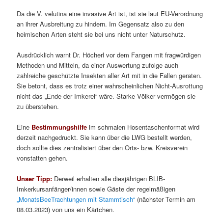
Da die V. velutina eine invasive Art ist, ist sie laut EU-Verordnung
an ihrer Ausbreitung zu hindern. Im Gegensatz also zu den
heimischen Arten steht sie bei uns nicht unter Naturschutz.
Ausdrücklich warnt Dr. Höcherl vor dem Fangen mit fragwürdigen
Methoden und Mitteln, da einer Auswertung zufolge auch
zahlreiche geschützte Insekten aller Art mit in die Fallen geraten.
Sie betont, dass es trotz einer wahrscheinlichen Nicht-Ausrottung
nicht das „Ende der Imkerei“ wäre. Starke Völker vermögen sie
zu überstehen.
Eine
Bestimmungshilfe
im schmalen Hosentaschenformat wird
derzeit nachgedruckt. Sie kann über die LWG bestellt werden,
doch sollte dies zentralisiert über den Orts- bzw. Kreisverein
vonstatten gehen.
Unser Tipp:
Derweil erhalten alle diesjährigen BLIB-
Imkerkursanfänger/innen sowie Gäste der regelmäßigen
„MonatsBeeTrachtungen mit Stammtisch“
(nächster Termin am
08.03.2023) von uns ein Kärtchen.