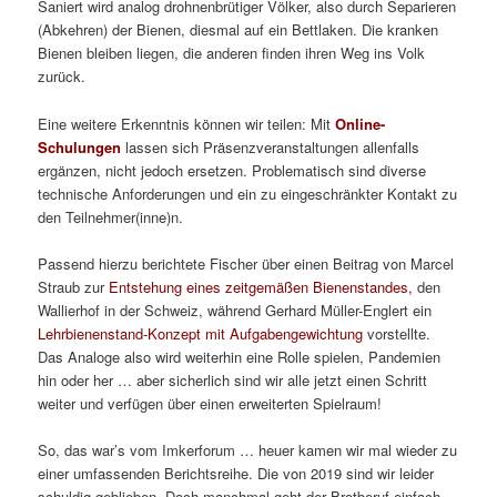
Saniert wird analog drohnenbrütiger Völker, also durch Separieren
(Abkehren) der Bienen, diesmal auf ein Bettlaken. Die kranken
Bienen bleiben liegen, die anderen finden ihren Weg ins Volk
zurück.
Eine weitere Erkenntnis können wir teilen: Mit
Online-
Schulungen
lassen sich Präsenzveranstaltungen allenfalls
ergänzen, nicht jedoch ersetzen. Problematisch sind diverse
technische Anforderungen und ein zu eingeschränkter Kontakt zu
den Teilnehmer(inne)n.
Passend hierzu berichtete Fischer über einen Beitrag von Marcel
Straub zur
Entstehung eines zeitgemäßen Bienenstandes,
den
Wallierhof in der Schweiz, während Gerhard Müller-Englert ein
Lehrbienenstand-Konzept mit Aufgabengewichtung
vorstellte.
Das Analoge also wird weiterhin eine Rolle spielen, Pandemien
hin oder her … aber sicherlich sind wir alle jetzt einen Schritt
weiter und verfügen über einen erweiterten Spielraum!
So, das war’s vom Imkerforum … heuer kamen wir mal wieder zu
einer umfassenden Berichtsreihe. Die von 2019 sind wir leider
schuldig geblieben. Doch manchmal geht der Brotberuf einfach