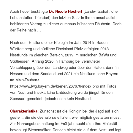
Auch heuer bestätigte
Dr. Nicole Höcherl
(Landwirtschaftliche
Lehranstalten Triesdorf) den letzten Satz in ihrem anschaulich
bebilderten Vortrag zu dieser durchaus hübschen Räuberin. Doch
der Reihe nach …
Nach dem Erstfund einer Biologin im Jahr 2014 in Baden-
Württemberg und südliche Rheinland-Pfalz erfolgten 2018
Nestfunde im gleichen Bereich, 2019 im nördlichen BaWü und
Südhessen, Anfang 2020 in Hamburg bei vermuteter
Verschleppung über den Landweg oder über den Hafen, dann in
Hessen und dem Saarland und 2021 ein Nestfund nahe Bayern
im Main-Taubertal.
https://www.lwg.bayern.de/bienen/267676/index.php mit Fotos
von Nest und Insekt. Eine Entdeckung wurde jüngst für den
Spessart gemeldet, jedoch noch kein Nestfund.
Charakteristika:
Zunächst ist die Königin bei der Jagd auf sich
gestellt, die sie deshalb so effizient wie möglich gestalten muss.
Zur Nahrungsbeschaffung im Frühjahr sucht sich Ihre Majestät
bevorzugt Bienenvölker. Danach bleibt sie auf dem Nest und legt