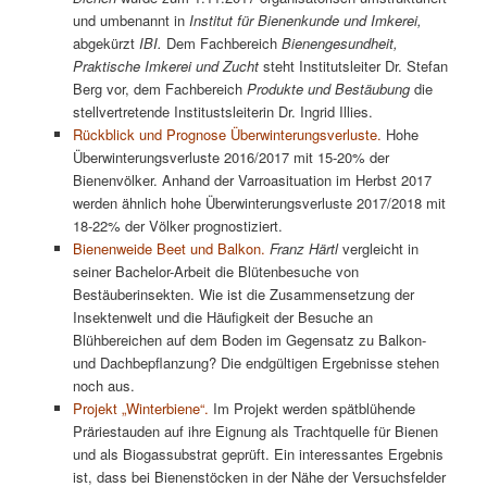
und umbenannt in
Institut für Bienenkunde und Imkerei,
abgekürzt
IBI.
Dem Fachbereich
Bienengesundheit,
Praktische Imkerei und Zucht
steht Institutsleiter Dr. Stefan
Berg vor, dem Fachbereich
Produkte und Bestäubung
die
stellvertretende Institustsleiterin Dr. Ingrid Illies.
Rückblick und Prognose Überwinterungsverluste.
Hohe
Überwinterungsverluste 2016/2017 mit 15-20% der
Bienenvölker. Anhand der Varroasituation im Herbst 2017
werden ähnlich hohe Überwinterungsverluste 2017/2018 mit
18-22% der Völker prognostiziert.
Bienenweide Beet und Balkon.
Franz Härtl
vergleicht in
seiner Bachelor-Arbeit die Blütenbesuche von
Bestäuberinsekten. Wie ist die Zusammensetzung der
Insektenwelt und die Häufigkeit der Besuche an
Blühbereichen auf dem Boden im Gegensatz zu Balkon-
und Dachbepflanzung? Die endgültigen Ergebnisse stehen
noch aus.
Projekt „Winterbiene“.
Im Projekt werden spätblühende
Präriestauden auf ihre Eignung als Trachtquelle für Bienen
und als Biogassubstrat geprüft. Ein interessantes Ergebnis
ist, dass bei Bienenstöcken in der Nähe der Versuchsfelder