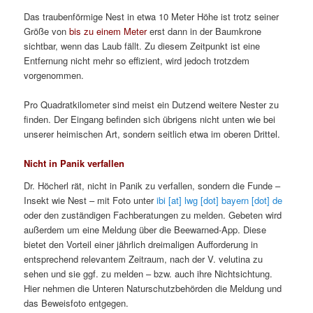
Das traubenförmige Nest in etwa 10 Meter Höhe ist trotz seiner
Größe von
bis zu einem Meter
erst dann in der Baumkrone
sichtbar, wenn das Laub fällt. Zu diesem Zeitpunkt ist eine
Entfernung nicht mehr so effizient, wird jedoch trotzdem
vorgenommen.
Pro Quadratkilometer sind meist ein Dutzend weitere Nester zu
finden. Der Eingang befinden sich übrigens nicht unten wie bei
unserer heimischen Art, sondern seitlich etwa im oberen Drittel.
Nicht in Panik verfallen
Dr. Höcherl rät, nicht in Panik zu verfallen, sondern die Funde –
Insekt wie Nest – mit Foto unter
ibi [at] lwg [dot] bayern [dot] de
oder den zuständigen Fachberatungen zu melden. Gebeten wird
außerdem um eine Meldung über die Beewarned-App. Diese
bietet den Vorteil einer jährlich dreimaligen Aufforderung in
entsprechend relevantem Zeitraum, nach der V. velutina zu
sehen und sie ggf. zu melden – bzw. auch ihre Nichtsichtung.
Hier nehmen die Unteren Naturschutzbehörden die Meldung und
das Beweisfoto entgegen.