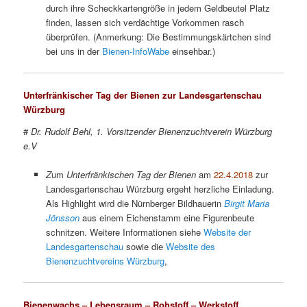
durch ihre Scheckkartengröße in jedem Geldbeutel Platz
finden, lassen sich verdächtige Vorkommen rasch
überprüfen. (Anmerkung: Die Bestimmungskärtchen sind
bei uns in der
Bienen-InfoWabe
einsehbar.)
Unterfränkischer Tag der Bienen zur Landesgartenschau
Würzburg
#
Dr. Rudolf Behl, 1. Vorsitzender Bienenzuchtverein Würzburg
e.V
Z
um
Unterfränkischen Tag der Bienen
am
22.4.2018
zur
Landesgartenschau Würzburg ergeht herzliche Einladung.
Als Highlight wird die Nürnberger Bildhauerin
Birgit Maria
Jönsson
aus einem Eichenstamm eine Figuren­­beute
schnitzen. Weitere Informationen siehe
Website der
Landesgartenschau
sowie die
Website des
Bienenzuchtvereins Würzburg
,
Bienenwachs – Lebensraum – Rohstoff – Werkstoff