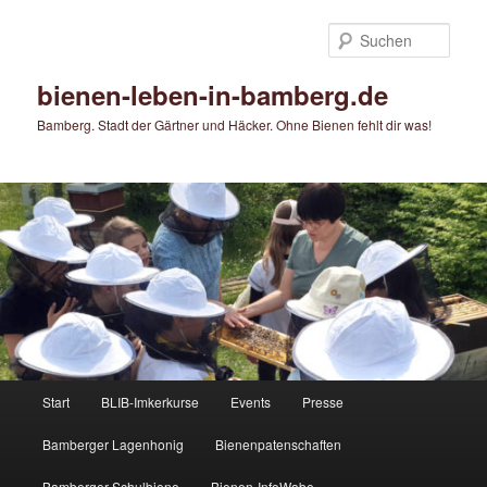
Zum
Zum
primären
sekundären
Such
Inhalt
Inhalt
springen
springen
bienen-leben-in-bamberg.de
Bamberg. Stadt der Gärtner und Häcker. Ohne Bienen fehlt dir was!
Hauptmenü
Start
BLIB-Imkerkurse
Events
Presse
Bamberger Lagenhonig
Bienenpatenschaften
Bamberger Schulbiene
Bienen-InfoWabe