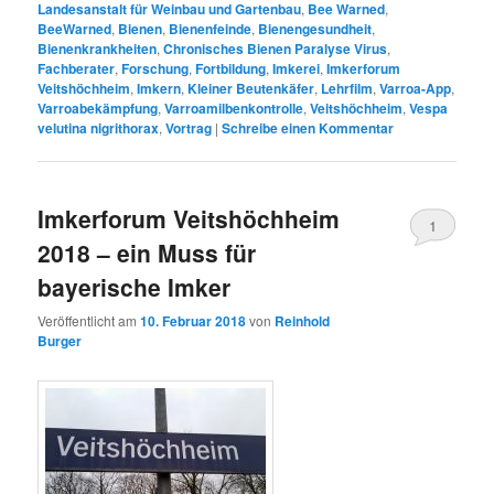
Landesanstalt für Weinbau und Gartenbau
,
Bee Warned
,
BeeWarned
,
Bienen
,
Bienenfeinde
,
Bienengesundheit
,
Bienenkrankheiten
,
Chronisches Bienen Paralyse Virus
,
Fachberater
,
Forschung
,
Fortbildung
,
Imkerei
,
Imkerforum
Veitshöchheim
,
Imkern
,
Kleiner Beutenkäfer
,
Lehrfilm
,
Varroa-App
,
Varroabekämpfung
,
Varroamilbenkontrolle
,
Veitshöchheim
,
Vespa
velutina nigrithorax
,
Vortrag
|
Schreibe einen Kommentar
Imkerforum Veitshöchheim
1
2018 – ein Muss für
bayerische Imker
Veröffentlicht am
10. Februar 2018
von
Reinhold
Burger