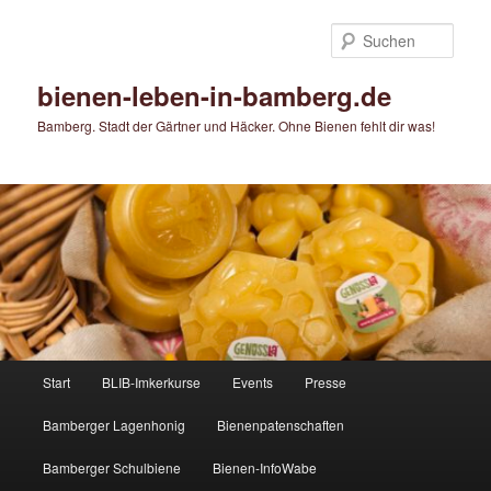
Zum
Zum
primären
sekundären
Such
Inhalt
Inhalt
springen
springen
bienen-leben-in-bamberg.de
Bamberg. Stadt der Gärtner und Häcker. Ohne Bienen fehlt dir was!
Hauptmenü
Start
BLIB-Imkerkurse
Events
Presse
Bamberger Lagenhonig
Bienenpatenschaften
Bamberger Schulbiene
Bienen-InfoWabe