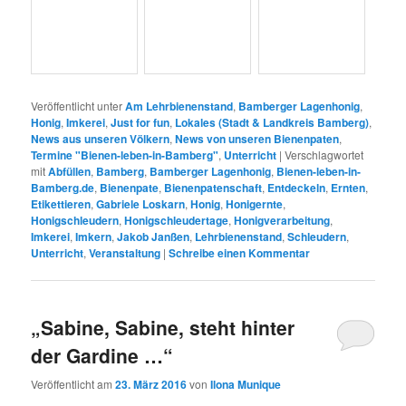
Veröffentlicht unter
Am Lehrbienenstand
,
Bamberger Lagenhonig
,
Honig
,
Imkerei
,
Just for fun
,
Lokales (Stadt & Landkreis Bamberg)
,
News aus unseren Völkern
,
News von unseren Bienenpaten
,
Termine "Bienen-leben-in-Bamberg"
,
Unterricht
|
Verschlagwortet
mit
Abfüllen
,
Bamberg
,
Bamberger Lagenhonig
,
Bienen-leben-in-
Bamberg.de
,
Bienenpate
,
Bienenpatenschaft
,
Entdeckeln
,
Ernten
,
Etikettieren
,
Gabriele Loskarn
,
Honig
,
Honigernte
,
Honigschleudern
,
Honigschleudertage
,
Honigverarbeitung
,
Imkerei
,
Imkern
,
Jakob Janßen
,
Lehrbienenstand
,
Schleudern
,
Unterricht
,
Veranstaltung
|
Schreibe einen Kommentar
„Sabine, Sabine, steht hinter
der Gardine …“