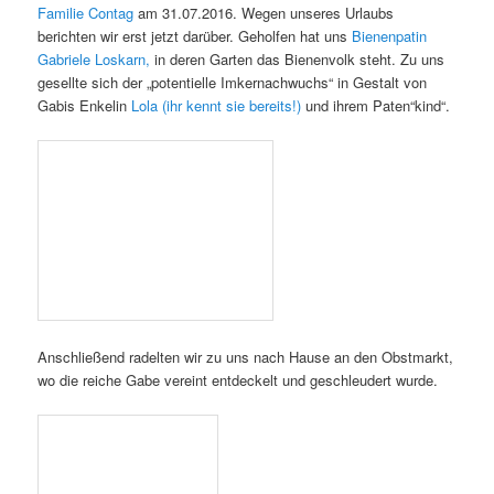
Geerntet hatten wir aus dem
Patenvolk von Jakob Janßen /
Familie Contag
am 31.07.2016. Wegen unseres Urlaubs
berichten wir erst jetzt darüber. Geholfen hat uns
Bienenpatin
Gabriele Loskarn,
in deren Garten das Bienenvolk steht. Zu uns
gesellte sich der „potentielle Imkernachwuchs“ in Gestalt von
Gabis Enkelin
Lola (ihr kennt sie bereits!)
und ihrem Paten“kind“.
Anschließend radelten wir zu uns nach Hause an den Obstmarkt,
wo die reiche Gabe vereint entdeckelt und geschleudert wurde.