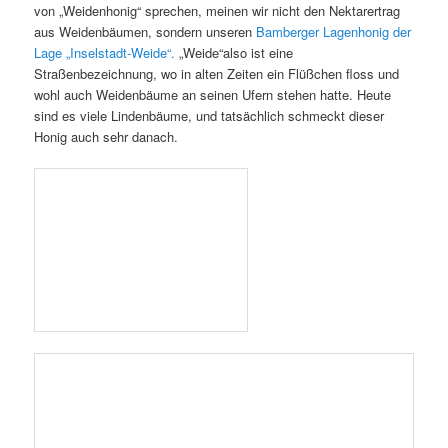
Wenn wir, also die Initiatoren von Bienen-leben-in-Bamberg.de,
von „Weidenhonig“ sprechen, meinen wir nicht den Nektarertrag
aus Weidenbäumen, sondern unseren
Bamberger Lagenhonig der
Lage „Inselstadt-Weide“.
„Weide“also ist eine
Straßenbezeichnung, wo in alten Zeiten ein Flüßchen floss und
wohl auch Weidenbäume an seinen Ufern stehen hatte. Heute
sind es viele Lindenbäume, und tatsächlich schmeckt dieser
Honig auch sehr danach.