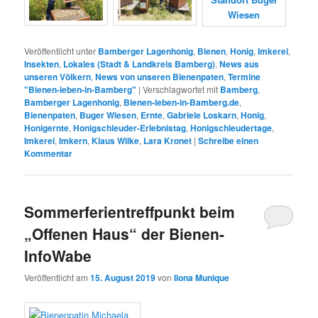
Veröffentlicht unter
Bamberger Lagenhonig
,
Bienen
,
Honig
,
Imkerei
,
Insekten
,
Lokales (Stadt & Landkreis Bamberg)
,
News aus
unseren Völkern
,
News von unseren Bienenpaten
,
Termine
"Bienen-leben-in-Bamberg"
|
Verschlagwortet mit
Bamberg
,
Bamberger Lagenhonig
,
Bienen-leben-in-Bamberg.de
,
Bienenpaten
,
Buger Wiesen
,
Ernte
,
Gabriele Loskarn
,
Honig
,
Honigernte
,
Honigschleuder-Erlebnistag
,
Honigschleudertage
,
Imkerei
,
Imkern
,
Klaus Wilke
,
Lara Kronet
|
Schreibe einen
Kommentar
Sommerferientreffpunkt beim
„Offenen Haus“ der Bienen-
InfoWabe
Veröffentlicht am
15. August 2019
von
Ilona Munique