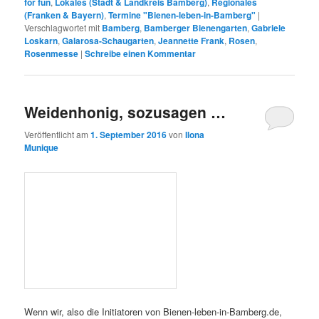
Veröffentlicht unter
Bamberger Bienengarten
,
Bienennahrung
,
Just
for fun
,
Lokales (Stadt & Landkreis Bamberg)
,
Regionales
(Franken & Bayern)
,
Termine "Bienen-leben-in-Bamberg"
|
Verschlagwortet mit
Bamberg
,
Bamberger Bienengarten
,
Gabriele
Loskarn
,
Galarosa-Schaugarten
,
Jeannette Frank
,
Rosen
,
Rosenmesse
|
Schreibe einen Kommentar
Weidenhonig, sozusagen …
Veröffentlicht am
1. September 2016
von
Ilona
Munique