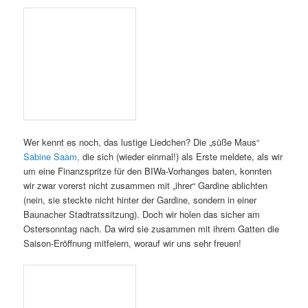
Veröffentlicht am
23. März 2016
von
Ilona Munique
Wer kennt es noch, das lustige Liedchen? Die „süße Maus“
Sabine Saam,
die sich (wieder einmal!) als Erste meldete, als wir
um eine Finanzspritze für den BIWa-Vorhanges baten, konnten
wir zwar vorerst nicht zusammen mit „ihrer“ Gardine ablichten
(nein, sie steckte nicht hinter der Gardine, sondern in einer
Baunacher Stadtratssitzung). Doch wir holen das sicher am
Ostersonntag nach. Da wird sie zusammen mit ihrem Gatten die
Saison-Eröffnung mitfeiern, worauf wir uns sehr freuen!