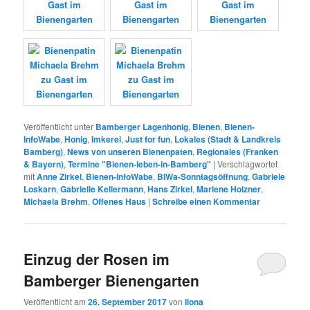
Veröffentlicht unter
Bamberger Lagenhonig
,
Bienen
,
Bienen-
InfoWabe
,
Honig
,
Imkerei
,
Just for fun
,
Lokales (Stadt & Landkreis
Bamberg)
,
News von unseren Bienenpaten
,
Regionales (Franken
& Bayern)
,
Termine "Bienen-leben-in-Bamberg"
|
Verschlagwortet
mit
Anne Zirkel
,
Bienen-InfoWabe
,
BIWa-Sonntagsöffnung
,
Gabriele
Loskarn
,
Gabrielle Kellermann
,
Hans Zirkel
,
Marlene Holzner
,
Michaela Brehm
,
Offenes Haus
|
Schreibe einen Kommentar
Einzug der Rosen im
Bamberger Bienengarten
Veröffentlicht am
26. September 2017
von
Ilona