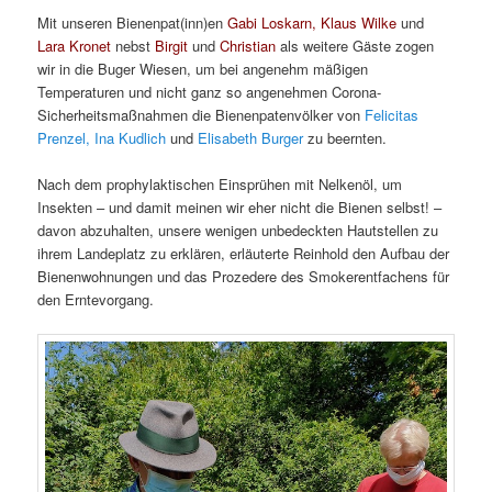
Mit unseren Bienenpat(inn)en
Gabi Loskarn, Klaus Wilke
und
Lara Kronet
nebst
Birgit
und
Christian
als weitere Gäste zogen
wir in die Buger Wiesen, um bei angenehm mäßigen
Temperaturen und nicht ganz so angenehmen Corona-
Sicherheitsmaßnahmen die Bienenpatenvölker von
Felicitas
Prenzel,
Ina Kudlich
und
Elisabeth Burger
zu beernten.
Nach dem prophylaktischen Einsprühen mit Nelkenöl, um
Insekten – und damit meinen wir eher nicht die Bienen selbst! –
davon abzuhalten, unsere wenigen unbedeckten Hautstellen zu
ihrem Landeplatz zu erklären, erläuterte Reinhold den Aufbau der
Bienenwohnungen und das Prozedere des Smokerentfachens für
den Erntevorgang.